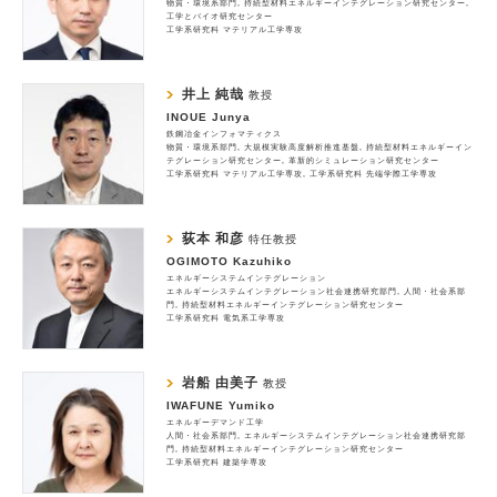
物質・環境系部門
持続型材料エネルギーインテグレーション研究センター
工学とバイオ研究センター
工学系研究科 マテリアル工学専攻
井上 純哉
教授
INOUE Junya
鉄鋼冶金インフォマティクス
物質・環境系部門
大規模実験高度解析推進基盤
持続型材料エネルギーイン
テグレーション研究センター
革新的シミュレーション研究センター
工学系研究科 マテリアル工学専攻
工学系研究科 先端学際工学専攻
荻本 和彦
特任教授
OGIMOTO Kazuhiko
エネルギーシステムインテグレーション
エネルギーシステムインテグレーション社会連携研究部門
人間・社会系部
門
持続型材料エネルギーインテグレーション研究センター
工学系研究科 電気系工学専攻
岩船 由美子
教授
IWAFUNE Yumiko
エネルギーデマンド工学
人間・社会系部門
エネルギーシステムインテグレーション社会連携研究部
門
持続型材料エネルギーインテグレーション研究センター
工学系研究科 建築学専攻