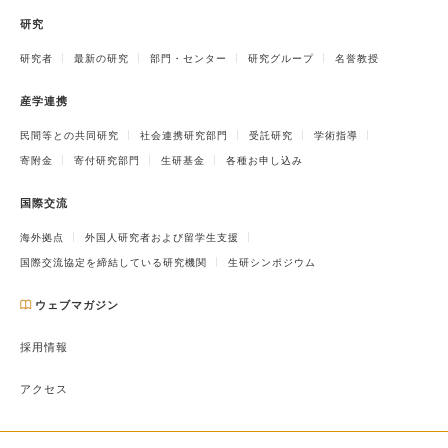
研究
研究者
最新の研究
部門・センター
研究グループ
名誉教授
産学連携
民間等との共同研究
社会連携研究部門
受託研究
学術指導
寄附金
寄付研究部門
生研基金
各種お申し込み
国際交流
海外拠点
外国人研究者および留学生支援
国際交流協定を締結している研究機関
生研シンポジウム
ウェブマガジン
採用情報
アクセス