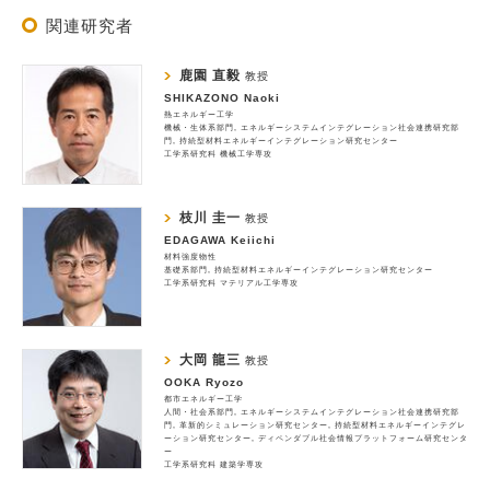
関連研究者
鹿園 直毅
教授
SHIKAZONO Naoki
熱エネルギー工学
機械・生体系部門
エネルギーシステムインテグレーション社会連携研究部
門
持続型材料エネルギーインテグレーション研究センター
工学系研究科 機械工学専攻
枝川 圭一
教授
EDAGAWA Keiichi
材料強度物性
基礎系部門
持続型材料エネルギーインテグレーション研究センター
工学系研究科 マテリアル工学専攻
大岡 龍三
教授
OOKA Ryozo
都市エネルギー工学
人間・社会系部門
エネルギーシステムインテグレーション社会連携研究部
門
革新的シミュレーション研究センター
持続型材料エネルギーインテグレ
ーション研究センター
ディペンダブル社会情報プラットフォーム研究センタ
ー
工学系研究科 建築学専攻