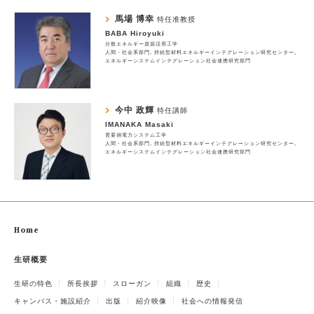
馬場 博幸
特任准教授
BABA Hiroyuki
分散エネルギー資源活用工学
人間・社会系部門
持続型材料エネルギーインテグレーション研究センター
エネルギーシステムインテグレーション社会連携研究部門
今中 政輝
特任講師
IMANAKA Masaki
需要側電力システム工学
人間・社会系部門
持続型材料エネルギーインテグレーション研究センター
エネルギーシステムインテグレーション社会連携研究部門
Home
生研概要
生研の特色
所長挨拶
スローガン
組織
歴史
キャンパス・施設紹介
出版
紹介映像
社会への情報発信