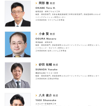
岡部 徹
教授
OKABE Toru H.
循環資源・材料プロセス工学
物質・環境系部門
非鉄金属資源循環工学寄付研究部門
持続型材料エネルギ
ーインテグレーション研究センター
工学系研究科 マテリアル工学専攻
小倉 賢
教授
OGURA Masaru
環境触媒・材料科学
物質・環境系部門
持続型材料エネルギーインテグレーション研究センター
ハーモニック・モビリティ研究センター
工学系研究科 化学システム工学専攻
砂田 祐輔
教授
SUNADA Yusuke
機能性金属クラスター科学
物質・環境系部門
持続型材料エネルギーインテグレーション研究センター
工学系研究科 応用化学専攻
八木 俊介
教授
YAGI Shunsuke
エネルギー貯蔵材料工学