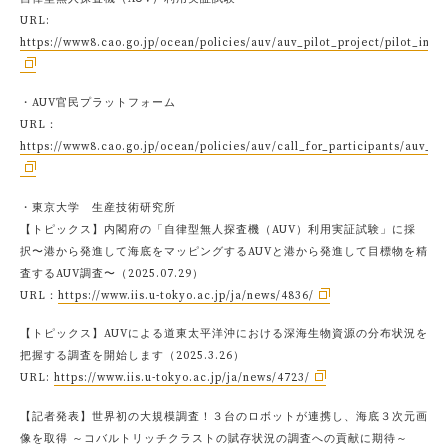
URL:
https://www8.cao.go.jp/ocean/policies/auv/auv_pilot_project/pilot_ind
・AUV官民プラットフォーム
URL：
https://www8.cao.go.jp/ocean/policies/auv/call_for_participants/auv_in
・東京大学 生産技術研究所
【トピックス】内閣府の「自律型無人探査機（AUV）利用実証試験」に採
択〜港から発進して海底をマッピングするAUVと港から発進して目標物を精
査するAUV調査〜（2025.07.29）
URL：
https://www.iis.u-tokyo.ac.jp/ja/news/4836/
【トピックス】AUVによる道東太平洋沖における深海生物資源の分布状況を
把握する調査を開始します（2025.3.26）
URL:
https://www.iis.u-tokyo.ac.jp/ja/news/4723/
【記者発表】世界初の大規模調査！３台のロボットが連携し、海底３次元画
像を取得 ～コバルトリッチクラストの賦存状況の調査への貢献に期待～