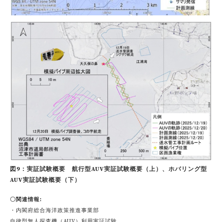
図9：実証試験概要 航行型AUV実証試験概要（上）、ホバリング型
AUV実証試験概要（下）
〇関連情報:
・内閣府総合海洋政策推進事業部
自律型無人探査機（AUV）利用実証試験