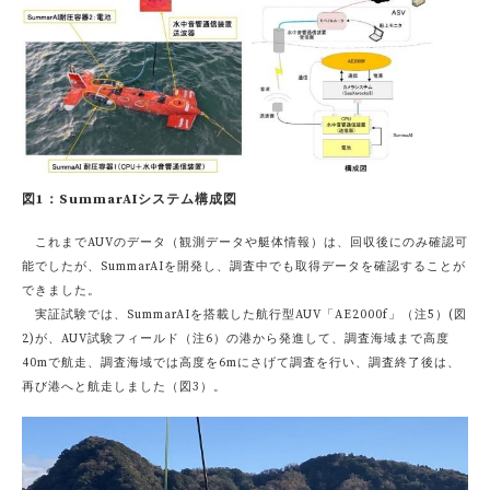
図1：SummarAIシステム構成図
これまでAUVのデータ（観測データや艇体情報）は、回収後にのみ確認可
能でしたが、SummarAIを開発し、調査中でも取得データを確認することが
できました。
実証試験では、SummarAIを搭載した航行型AUV「AE2000f」（注5）(図
2)が、AUV試験フィールド（注6）の港から発進して、調査海域まで高度
40mで航走、調査海域では高度を6mにさげて調査を行い、調査終了後は、
再び港へと航走しました（図3）。