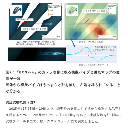
図8：「BOSS-A」のカメラ映像に映る模擬パイプと磁気マップの位
置が一致
画像から模擬パイプはうっすらと砂を被り、左端は埋もれていること
が分かる
実証試験概要（図9）
2025年12月15日〜20日まで、調査船の支援なしで港から発進するAUVを
実現するために、2種類のAUVに以下の行動を行わせる実証試験を江浦湾の
試験フィールドにて、以下のスケジュールにて実施しました。