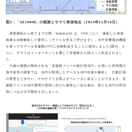
図3：「AE2000f」の航跡とサマリ発信地点（2025年12月18日）
調査開始から終了までの間、SummarAI は、30分ごとに、撮影した海底
画像を自動解析して要約し（サマリを作ると呼びます）、水中音響通信機能
を使ってサマリを支援船のPCに自動転送することに成功しました(図4)。さ
らに、サマリはインターネットを通じて支援船から陸上へと転送されまし
た。
今後の展開が期待される「支援船フリーの航行型AUV」を用いた長時間の
海洋底等の調査では、AUVが取得したデータをAUV自身が解析し、行動計画
の変更などを行い、そのサマリを陸上オペレータに送ることができます。支
援船フリーのAUV運用の実現に向けた確実な一歩を進め、新たなAUVの利活
用につながる可能性を示しました。