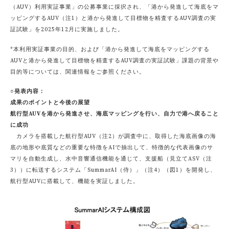
（AUV）利用実証事業」の公募事業に採択され、「港から発進して海底をマ
ッピングするAUV（注1）と港から発進して目標物を精査するAUV調査の実
証試験」を2025年12月に実施しました。
*本利用実証事業の目的、および「港から発進して海底をマッピングする
AUVと港から発進して目標物を精査するAUV調査の実証試験」課題の背景や
目的等については、関連情報をご参照ください。
○発表内容：
成果のポイントと今後の展望
航行型AUVを港から発進させ、海底マッピングを行い、自力で港へ戻ること
に成功
カメラを搭載した航行型AUV（注2）が調査中に、取得した海底画像の海
底の地形や底質などの重要な特徴をAIで抽出して、特徴的な代表画像のサ
マリを自動生成し、水中音響通信機能を通じて、支援船（見立てASV（注
3））に転送するシステム「SummarAI（侍）」（注4）（図1）を開発し、
航行型AUVに搭載して、機能を実証しました。