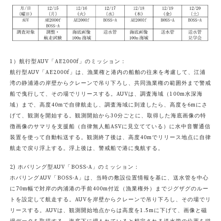
1）航行型AUV「AE2000f」のミッション：
航行型AUV「AE2000f」は、漁業権と港内の船舶の往来を考慮して、江浦
湾の静浦港の岸壁からクレーンで吊り下ろし、共同漁業権の範囲外まで警戒
船で曳行して、その場でリリースする。AUVは、調査海域（100m水深海
域）まで、高度40mで自律航走し、調査海域に到達したら、高度を6mにさ
げて、観測を開始する。観測開始から30分ごとに、取得した海底画像の特
徴画像のサマリを支援船（自律無人船ASVに見立てている）に水中音響通信
装置を使って自動転送する。観測終了後は、高度40mでリリース地点に自律
航走で戻り浮上する。浮上後は、警戒船で港に曳航する。
2) ホバリング型AUV「BOSS-A」のミッション：
ホバリングAUV「BOSS-A」は、当時の敷設位置情報を基に、送水管を中心
に70m幅で対岸の内浦港の手前400m付近（漁業権外）までジグザグのルー
トを設定して航走する。AUVを岸壁からクレーンで吊り下ろし、その場でリ
リースする。AUVは、観測開始地点からは高度を1.5mに下げて、画像と磁