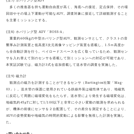
(注7) ホバリング型AUV
多くの推進器を持ち運動自由度が高く、海底への接近、定点保持、その場
回頭やその場上下運動が可能なAUV。調査対象に接近して詳細観測すること
を主要ミッションとする。
(注8) ホバリング型 AUV「BOSS-A」
重量約600kgの中型ホバリング型AUV。観測センサとして、クラストの音
響厚み計測装置と低高度3次元画像マッピング装置を搭載し、1.5ｍ高度か
ら全自動計測を行う。ペイロードスペースを広く取っているため、観測セン
サを入れ替えて別のセンサを搭載して別ミッションへの対応が可能であり、
本実証試験では、磁力計3式を追加搭載して送水管の調査を実施した。
(注9) 磁力計
観測点の磁力を計測することができるセンサ（Bartington社製「Mag-
03」）。送水管の保護に使用されている鉄線外装は磁性体であり、地磁気
に反応して周囲に磁場変化をもたらす。送水管により発生する磁場変化は、
地磁気約45μTに対して1/100以下と非常に小さい変動の観測を求められる
が、機体の前後にセンサを２台配置して、その差分を測定することにより、
AUVの姿勢変動や地磁気の時間的変動による影響を無視した計測を実施し
た。
○問い合わせ先：