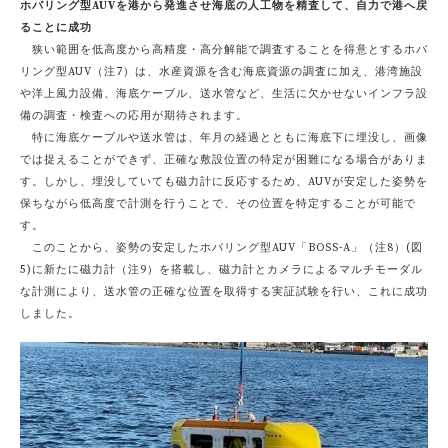
ホバリング型AUVを港から発進させ海底の人工物を精査して、自力で港へ戻
ることに成功
狭い範囲を低高度から高精度・高分解能で調査することを得意とするホバ
リング型AUV（注7）は、水産資源を含む海底資源の調査に加え、港湾施設
や洋上風力設備、海底ケーブル、送水管など、生活に欠かせないインフラ設
備の調査・検査への応用が期待されます。
特に海底ケーブルや送水管は、年月の経過とともに海底下に埋没し、画像
では捉えることができず、正確な敷設位置の特定が困難になる場合がありま
す。しかし、埋没していても磁力計に反応するため、AUVが安定した姿勢を
保ちながら低高度で計測を行うことで、その位置を特定することが可能で
す。
このことから、姿勢の安定したホバリング型AUV「BOSS-A」（注8）(図
5)に新たに磁力計（注9）を搭載し、磁力計とカメラによるマルチモーダル
な計測により、送水管の正確な位置を取得する実証試験を行い、これに成功
しました。