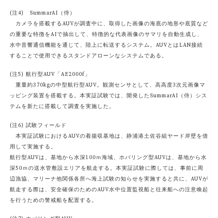
(注4) SummarAI（侍）
カメラを搭載するAUVが調査中に、取得した画像の海底の地形や底質など
の重要な特徴をAIで抽出して、特徴的な代表画像のサマリを自動生成し、
水中音響通信機能を通じて、陸上に転送するシステム。AUVとはLAN接続
することで使用できるスタンドアローンなシステムである。
(注5) 航行型AUV「AE2000f」
重量約370kgの中型航行型AUV。観測センサとして、高高度3次元画像マ
ッピング装置を搭載する。本実証試験では、開発したSummarAI（侍）シス
テムを新たに搭載して調査を実施した。
(注6) 試験フィールド
本実証試験におけるAUVの着揚収基地は、静浦港土佐谷組ヤード岸壁を借
用して実施する。
航行型AUVは、基地から水深100ｍ海域、ホバリング型AUVは、基地から水
深50ｍの送水管敷設エリアを航走する。本実証試験に際しては、事前に周
辺漁協、マリーナ他関係各所へ海上試験の知らせを実施すると共に、AUVが
航走する際は、安全確保のためのAUV水中位置監視船と往来船への注意喚起
を行うための警戒船を配置する。