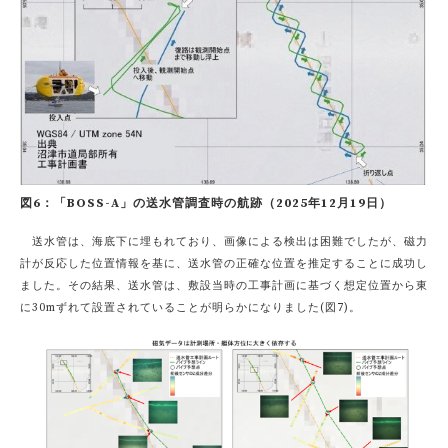
図6：「BOSS-A」の送水管調査時の航跡（2025年12月19日）
送水管は、海底下に埋もれており、画像による検出は困難でしたが、磁力
計が反応した位置情報を基に、送水管の正確な位置を推定することに成功し
ました。その結果、送水管は、敷設当時の工事計画に基づく想定位置から東
に30mずれて設置されていることが明らかになりました(図7)。