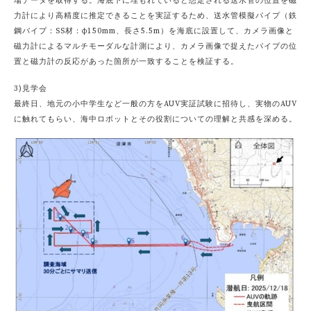
場データを取得する。海底下に埋もれていると想定される送水管の位置を磁
力計により高精度に推定できることを実証するため、送水管模擬パイプ（鉄
鋼パイプ：SS材：φ150mm、長さ5.5m）を海底に設置して、カメラ画像と
磁力計によるマルチモーダルな計測により、カメラ画像で捉えたパイプの位
置と磁力計の反応があった箇所が一致することを検証する。
3)見学会
最終日、地元の小中学生など一般の方をAUV実証試験に招待し、実物のAUV
に触れてもらい、海中ロボットとその役割についての理解と共感を深める。