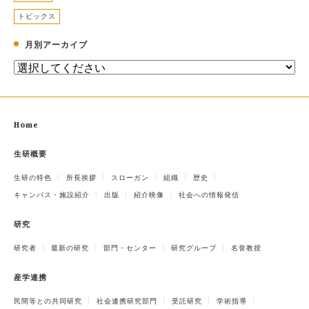
トピックス
月別アーカイブ
Home
生研概要
生研の特色
所長挨拶
スローガン
組織
歴史
キャンパス・施設紹介
出版
紹介映像
社会への情報発信
研究
研究者
最新の研究
部門・センター
研究グループ
名誉教授
産学連携
民間等との共同研究
社会連携研究部門
受託研究
学術指導