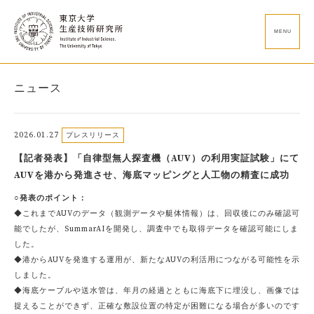
MENU
ニュース
2026.01.27
プレスリリース
【記者発表】「自律型無人探査機（AUV）の利用実証試験」にて
AUVを港から発進させ、海底マッピングと人工物の精査に成功
○発表のポイント：
◆これまでAUVのデータ（観測データや艇体情報）は、回収後にのみ確認可
能でしたが、SummarAIを開発し、調査中でも取得データを確認可能にしま
した。
◆港からAUVを発進する運用が、新たなAUVの利活用につながる可能性を示
しました。
◆海底ケーブルや送水管は、年月の経過とともに海底下に埋没し、画像では
捉えることができず、正確な敷設位置の特定が困難になる場合が多いのです