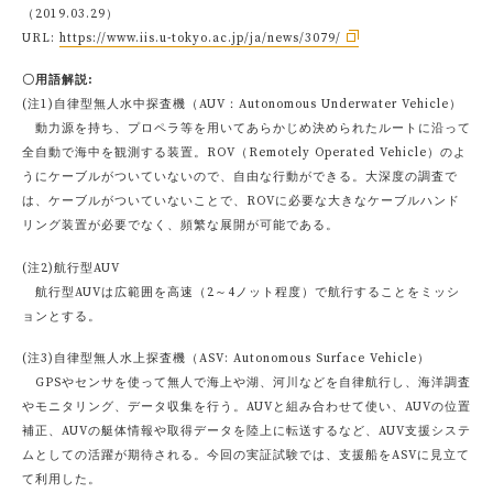
（2019.03.29）
URL:
https://www.iis.u-tokyo.ac.jp/ja/news/3079/
〇用語解説:
(注1)自律型無人水中探査機（AUV：Autonomous Underwater Vehicle）
動力源を持ち、プロペラ等を用いてあらかじめ決められたルートに沿って
全自動で海中を観測する装置。ROV（Remotely Operated Vehicle）のよ
うにケーブルがついていないので、自由な行動ができる。大深度の調査で
は、ケーブルがついていないことで、ROVに必要な大きなケーブルハンド
リング装置が必要でなく、頻繁な展開が可能である。
(注2)航行型AUV
航行型AUVは広範囲を高速（2～4ノット程度）で航行することをミッシ
ョンとする。
(注3)自律型無人水上探査機（ASV: Autonomous Surface Vehicle）
GPSやセンサを使って無人で海上や湖、河川などを自律航行し、海洋調査
やモニタリング、データ収集を行う。AUVと組み合わせて使い、AUVの位置
補正、AUVの艇体情報や取得データを陸上に転送するなど、AUV支援システ
ムとしての活躍が期待される。今回の実証試験では、支援船をASVに見立て
て利用した。