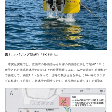
図5：ホバリング型AUV「BOSS-A」
本実証実験では、江浦湾の静浦港から対岸の内浦港に向けて昭和56年に
敷設された海底送水管のおおよその位置情報を基に、AUVは港から自律航行
で発進して、高度1.5ｍを保って、当時の敷設位置を中心に70m幅のジグザ
グに航走して往復し、送水管の調査を行い、出発地点に戻りました(図6)。