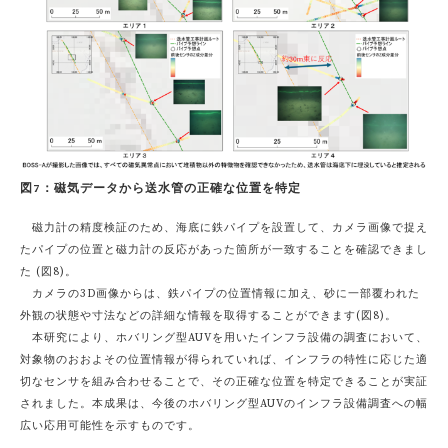
図7：磁気データから送水管の正確な位置を特定
磁力計の精度検証のため、海底に鉄パイプを設置して、カメラ画像で捉え
たパイプの位置と磁力計の反応があった箇所が一致することを確認できまし
た (図8)。
カメラの3D画像からは、鉄パイプの位置情報に加え、砂に一部覆われた
外観の状態や寸法などの詳細な情報を取得することができます(図8)。
本研究により、ホバリング型AUVを用いたインフラ設備の調査において、
対象物のおおよその位置情報が得られていれば、インフラの特性に応じた適
切なセンサを組み合わせることで、その正確な位置を特定できることが実証
されました。本成果は、今後のホバリング型AUVのインフラ設備調査への幅
広い応用可能性を示すものです。