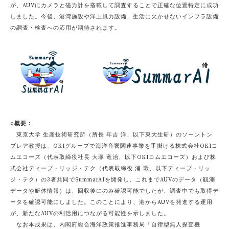
が、AUVにカメラと磁力計を搭載して調査することで正確な位置特定に成功
しました。今後、港湾施設や洋上風力設備、生活に欠かせないインフラ設備
の調査・検査への応用が期待されます。
○概要：
東京大学 生産技術研究所（所長 年吉 洋、以下東大生研）のソーントン
ブレア教授は、OKIグループで海洋音響関連事業を手掛ける株式会社OKIコ
ムエコーズ（代表取締役社長 大塚 竜治、以下OKIコムエコーズ）および株
式会社ディープ・リッジ・テク（代表取締役 浦 環、以下ディープ・リッ
ジ・テク）の3者共同でSummarAIを開発し、これまでAUVのデータ（観測
データや艇体情報）は、回収後にのみ確認可能でしたが、調査中でも取得デ
ータを確認可能にしました。このことにより、港からAUVを発進する運用
が、新たなAUVの利活用につながる可能性を示しました。
なお本成果は、内閣府総合海洋政策推進事務局「自律型無人探査機