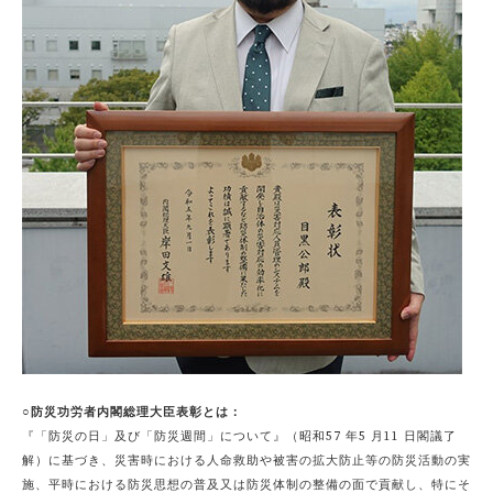
○防災功労者内閣総理大臣表彰とは：
『「防災の日」及び「防災週間」について』（昭和57 年5 月11 日閣議了
解）に基づき、災害時における人命救助や被害の拡大防止等の防災活動の実
施、平時における防災思想の普及又は防災体制の整備の面で貢献し、特にそ