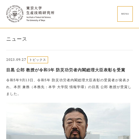
MENU
ニュース
2023.09.27
トピックス
目黒 公郎 教授が令和5年 防災功労者内閣総理大臣表彰を受賞
令和5年9月13日、令和5年 防災功労者内閣総理大臣表彰の受賞者が発表さ
れ、本所 兼務（本務先：本学 大学院 情報学環）の目黒 公郎 教授が受賞し
ました。