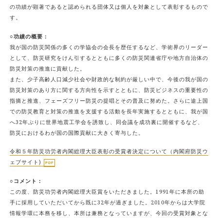
の功績が顕著であると認められる団体又は個人を対象として表彰するもので
す。
○功績の概要：
我が国の防災関係の多くの学協会の会長を歴任するなど、学術界のリーダー
として、防災研究をけん引するとともに多くの防災関連省庁や地方自治体の
防災対策の推進に貢献した。
また、少子高齢人口減少社会や財政的な制約が厳しい中で、今後の我が国の
防災対策のあり方に関する方向性を示すとともに、防災ビジネスの重要性の
指摘と推進、フェーズフリー防災の提唱とその普及に努めた。さらに途上国
での防災教育と対策の推進を支援する活動を長年実施するとともに、我が国
へ32年ぶりに世界地震工学会を誘致し、同会議を成功裏に開催するなど、
防災におけるわが国の国際貢献に大きく寄与した。
令和５年防災功労者内閣総理大臣表彰の受賞者決定について（内閣府防災ウ
ェブサイト)
○コメント：
この度、防災功労者内閣総理大臣賞をいただきました。1991年に本所の助
手に採用していただいてから既に32年が過ぎました。2010年からは大学院
情報学環に本務を移し、本所は兼務となっていますが、今回の受賞対象とな