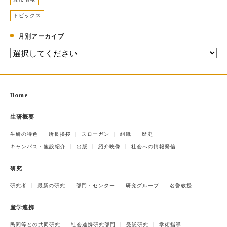
トピックス
月別アーカイブ
Home
生研概要
生研の特色
所長挨拶
スローガン
組織
歴史
キャンパス・施設紹介
出版
紹介映像
社会への情報発信
研究
研究者
最新の研究
部門・センター
研究グループ
名誉教授
産学連携
民間等との共同研究
社会連携研究部門
受託研究
学術指導