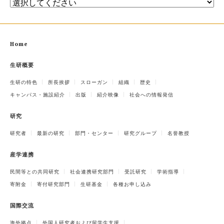
Home
生研概要
生研の特色
所長挨拶
スローガン
組織
歴史
キャンパス・施設紹介
出版
紹介映像
社会への情報発信
研究
研究者
最新の研究
部門・センター
研究グループ
名誉教授
産学連携
民間等との共同研究
社会連携研究部門
受託研究
学術指導
寄附金
寄付研究部門
生研基金
各種お申し込み
国際交流
海外拠点
外国人研究者および留学生支援