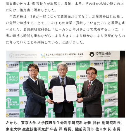
高田市の佐々木 拓 市長らが出席し、農業、水産、そのほか地域の魅力向上
に向け、協定書に署名しました。
年吉所長は「3者が一緒になって農業面だけでなく、水産業をはじめ新し
い分野で連携することで、このまちの産業に貢献していきたい」と展望を述
べました。岩田副研究科長は「ピーカンが年月をかけて成長するように、3
者の連携も時間を重ねながら、より大きく、より確かな、より発展的なもの
に育っていくことを期待している」と語りました。
左から、東京大学 大学院農学生命科学研究科 岩田 洋佳 副研究科長、
東京大学 生産技術研究所 年吉 洋 所長、陸前高田市 佐々木 拓 市長