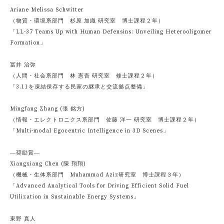
Ariane Melissa Schwitter
（物質・環境系部門 杉原 加織 研究室 博士課程２年）
「LL-37 Teams Up with Human Defensins: Unveiling Heterooligomer
Formation」
冨井 治弥
（人間・社会系部門 林 憲吾 研究室 修士課程２年）
「3.11を凍結保存する民家の継承と交流拠点整備」
Mingfang Zhang (張 銘方)
（情報・エレクトロニクス系部門 佐藤 洋一 研究室 博士課程２年）
「Multi-modal Egocentric Intelligence in 3D Scenes」
―奨励賞―
Xiangxiang Chen (陳 翔翔)
（機械・生体系部門 Muhammad Aziz研究室 博士課程３年）
「Advanced Analytical Tools for Driving Efficient Solid Fuel
Utilization in Sustainable Energy Systems」
東野 真人