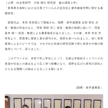
（人間・社会系部門 川添 善行 研究室 修士課程２年）
「群馬県大泉町における日系ブラジル人の定住化と都市建築空間に関する基
礎研究」
授賞式は、本所 所長室にて開催され、国際・産学連携室 合田 和生 次
長・教授の司会のもと、同室 岡部 洋二 室長・教授の挨拶に続いて、同室
坂本 慎一 室員・教授による審査報告がありました。その後、本所 年吉 洋
所長より、受賞者に賞状と盾を授与され、祝辞を述べられました。続く各受
賞者によるスピーチでは、それぞれが自身の研究活動で得た知見や今後の抱
負等について、語りました。
このアワードが、本所で学ぶ学生にとって、広範な学術的ネットワークの
形成や社会との接点をより広く持つ契機となり、視野を広げた研究の深化と
さらなる飛躍への励みとなることを願います。
(国際・産学連携室）