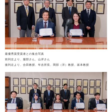
最優秀賞受賞者との集合写真
前列左より、服部さん、山岸さん
後列左より、合田教授、年吉所長、岡部（洋）教授、坂本教授