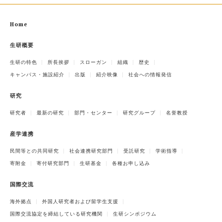
Home
生研概要
生研の特色
所長挨拶
スローガン
組織
歴史
キャンパス・施設紹介
出版
紹介映像
社会への情報発信
研究
研究者
最新の研究
部門・センター
研究グループ
名誉教授
産学連携
民間等との共同研究
社会連携研究部門
受託研究
学術指導
寄附金
寄付研究部門
生研基金
各種お申し込み
国際交流
海外拠点
外国人研究者および留学生支援
国際交流協定を締結している研究機関
生研シンポジウム