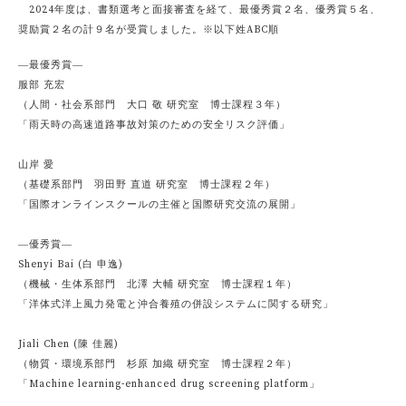
2024年度は、書類選考と面接審査を経て、最優秀賞２名、優秀賞５名、
奨励賞２名の計９名が受賞しました。※以下姓ABC順
―最優秀賞―
服部 充宏
（人間・社会系部門 大口 敬 研究室 博士課程３年）
「雨天時の高速道路事故対策のための安全リスク評価」
山岸 愛
（基礎系部門 羽田野 直道 研究室 博士課程２年）
「国際オンラインスクールの主催と国際研究交流の展開」
―優秀賞―
Shenyi Bai (白 申逸)
（機械・生体系部門 北澤 大輔 研究室 博士課程１年）
「洋体式洋上風力発電と沖合養殖の併設システムに関する研究」
Jiali Chen (陳 佳麗)
（物質・環境系部門 杉原 加織 研究室 博士課程２年）
「Machine learning-enhanced drug screening platform」