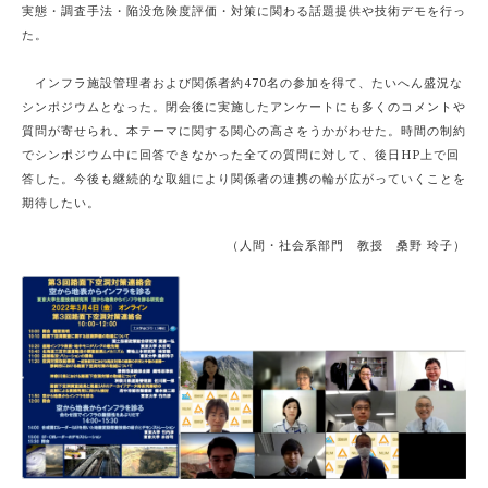
実態・調査手法・陥没危険度評価・対策に関わる話題提供や技術デモを行っ
た。
インフラ施設管理者および関係者約470名の参加を得て、たいへん盛況な
シンポジウムとなった。閉会後に実施したアンケートにも多くのコメントや
質問が寄せられ、本テーマに関する関心の高さをうかがわせた。時間の制約
でシンポジウム中に回答できなかった全ての質問に対して、後日HP上で回
答した。今後も継続的な取組により関係者の連携の輪が広がっていくことを
期待したい。
（人間・社会系部門 教授 桑野 玲子）