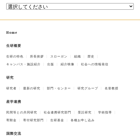
Home
生研概要
生研の特色
所長挨拶
スローガン
組織
歴史
キャンパス・施設紹介
出版
紹介映像
社会への情報発信
研究
研究者
最新の研究
部門・センター
研究グループ
名誉教授
産学連携
民間等との共同研究
社会連携研究部門
受託研究
学術指導
寄附金
寄付研究部門
生研基金
各種お申し込み
国際交流