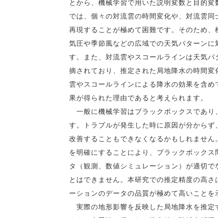
とから、機械学習で用いた説明変数と目的変
では、個々の対流雲の時間変化や、対流雲同
再現することが極めて困難です。そのため、
気圧や季節風などの広域での天気パターンに
す。また、対流雲やスコールラインは天気パ
摘されており、推定された局地降水の時間変
雲やスコールラインによる降水の効果を含め
果が得られた理由であると考えられます。
一般に機械学習はブラックボックスであり、
す。トラブルが発生した時に原因が分からず
改善することもできなくなるかもしれません
を明確にすることにより、ブラックボックス
タ（観測、数値シミュレーション）が適切で
とはできません。本研究での推定精度の高さ
ーションのデータの品質が極めて高いことを
実際の地形影響を反映した局地降水を推定す