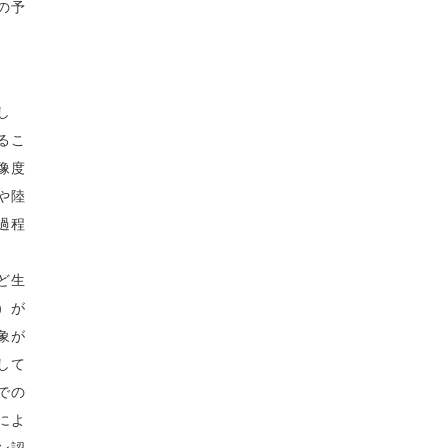
の予
し
るこ
像度
や陸
過程
ど生
）が
象が
して
での
によ