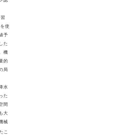
ン認
学習
タを使
値予
した
。機
量的
の局
降水
った
空間
も大
機械
たこ