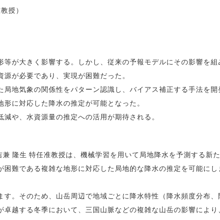
准教授）
）
形等が大きく影響する。しかし、従来の予報モデルにその影響を組
資源が必要であり、実現が困難だった。
た局地気象の関係性をパターン認識し、バイアス補正する手法を開
地形に対応した降水の推定が可能となった。
低減や、水資源量の推定への活用が期待される。
吉兼 隆生 特任准教授は、機械学習を用いて局地降水を予測する新
が困難である複雑な地形に対応した局地的な降水の推定を可能にし
す。そのため、山岳周辺で地域ごとに降水特性（降水頻度分布、
が卓越する冬季において、三国山脈などの複雑な山岳の影響により、