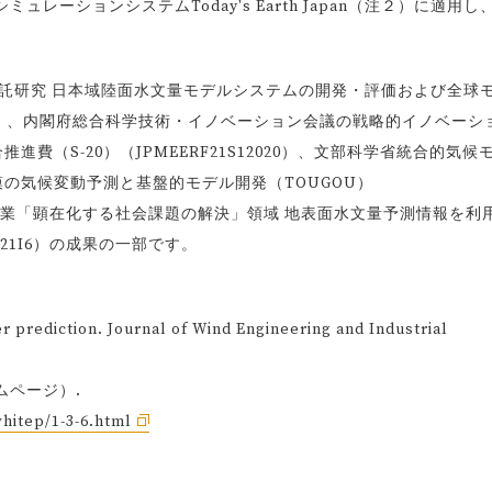
ーションシステムToday's Earth Japan（注２）に適用し
託研究 日本域陸面水文量モデルシステムの開発・評価および全球
33980）、内閣府総合科学技術・イノベーション会議の戦略的イノベーシ
費（S-20）（JPMEERF21S12020）、文部科学省統合的気候
の気候変動予測と基盤的モデル開発（TOUGOU）
社会創造事業「顕在化する社会課題の解決」領域 地表面水文量予測情報を利
I21I6）の成果の一部です。
prediction. Journal of Wind Engineering and Industrial
ムページ）.
hitep/1-3-6.html