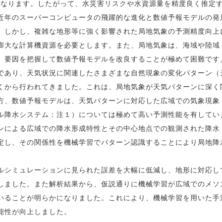
異なります。したがって、水災害リスクや水資源量を精度良く推定
近年のスーパーコンピュータの飛躍的な進化と数値予報モデルの発
。しかし、複雑な地形等に強く影響された局地気象の予測精度向上
膨大な計算機資源を必要とします。また、局地気象は、海域や陸域
、要因を把握して数値予報モデルを改良することが極めて困難です
あり、天気状況に関連したさまざまな自然現象の変化パターン（
くから行われてきました。これは、局地気象が天気パターンに深く
方、数値予報モデルは、天気パターンに対応した広域での気象現象
ル降水システム：注１）については極めて高い予測性能を有してい
ンによる広域での降水形成特性とその中心地点での観測された降水
定し、その関係性を機械学習でパターン認識することにより局地降
シミュレーションに見られた誤差を大幅に低減し、地形に対応し
しました。また解析結果から、仮説通りに機械学習が広域でのメソ
いることが明らかになりました。これにより、機械学習を用いた手
能性が向上しました。