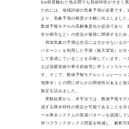
km程度離れた地点間でも気候特性が大きく
ためには、地域詳細の気象予測が必要です。
より、気象予測の精度が大幅に向上しました
数値予報モデルの高解像度化が必須であり、
生や都市など）の状況が複雑に関係するため
局地気象の予測は生活には欠かせないもので
パターン）を利用した予測（観天望気）が古
して形成していることを示唆しています。一
えば温暖前線や寒冷前線等に伴うメソスケー
す。そこで、数値予報モデルシミュレーショ
地降水）との間に何らかの関係性があると仮
推定を試みました。
実験結果から、本手法では、数値予報モデル
成する降水特性の推定が可能であることを示
ール降水システムの形成パターンを認識して
持つブラックボックス問題を軽減し、解釈可