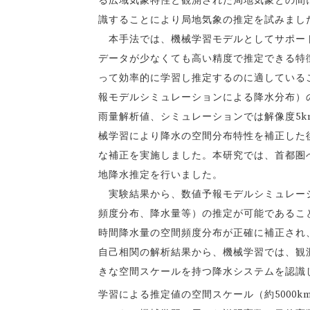
る広域気象特性と観測された局地気象との間
識することにより局地気象の推定を試みまし
本手法では、機械学習モデルとしてサポート
データが少なくても高い精度で推定できる特徴が
って効率的に学習し推定するのに適している
報モデルシミュレーションによる降水分布）
雨量解析値、シミュレーションでは解像度5
械学習により降水の空間分布特性を補正した
な補正を実施しました。本研究では、首都圏
地降水推定を行いました。
実験結果から、数値予報モデルシミュレーシ
頻度分布、降水量等）の推定が可能であるこ
時間降水量の空間頻度分布が正確に補正され
自己相関の解析結果から、機械学習では、観
きな空間スケールを持つ降水システムを認識
学習による推定値の空間スケール（約5000k