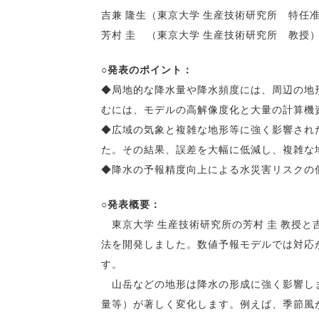
吉兼 隆生（東京大学 生産技術研究所 特任
芳村 圭 （東京大学 生産技術研究所 教授
○発表のポイント：
◆局地的な降水量や降水頻度には、周辺の地
むには、モデルの高解像度化と大量の計算機
◆広域の気象と複雑な地形等に強く影響され
た。その結果、誤差を大幅に低減し、複雑な
◆降水の予報精度向上による水災害リスクの
○発表概要：
東京大学 生産技術研究所の芳村 圭 教授と
法を開発しました。数値予報モデルでは対応
す。
山岳などの地形は降水の形成に強く影響しま
量等）が著しく変化します。例えば、季節風