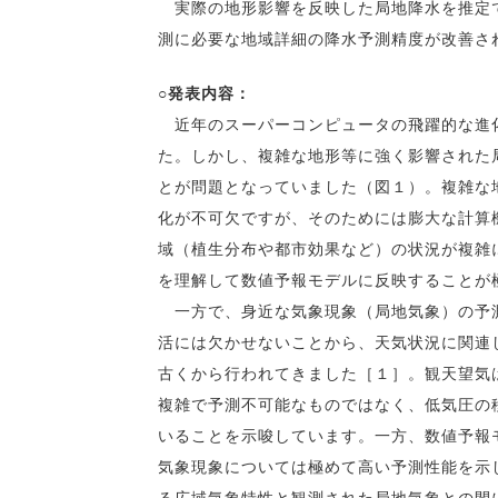
実際の地形影響を反映した局地降水を推定で
測に必要な地域詳細の降水予測精度が改善さ
○発表内容：
近年のスーパーコンピュータの飛躍的な進化
た。しかし、複雑な地形等に強く影響された
とが問題となっていました（図１）。複雑な
化が不可欠ですが、そのためには膨大な計算
域（植生分布や都市効果など）の状況が複雑
を理解して数値予報モデルに反映することが
一方で、身近な気象現象（局地気象）の予測
活には欠かせないことから、天気状況に関連
古くから行われてきました［１］。観天望気
複雑で予測不可能なものではなく、低気圧の
いることを示唆しています。一方、数値予報
気象現象については極めて高い予測性能を示