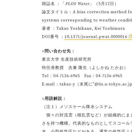
雑誌名 ：「
PLOS Water
」（5月12日）
論文タイトル：A bias correction method for pr
systems corresponding to weather condit
著者 ：Takao Yoshikane, Kei Yoshimura
DOI番号 ：
10.1371/journal.pwat.0000016
○問い合わせ先：
東京大学 生産技術研究所
特任准教授 吉兼 隆生（よしかね たかお）
Tel：04-7136-6965 Fax：04-7136-6965
E-mail：takao-y（末尾に"@iis.u-tokyo.
○用語解説：
（注１）メソスケール降水システム
個々の対流雲（積乱雲など）が組織的にまと
さを持つ機構。代表的なものとしてスコール
水、小型低気圧などがある。通常の低気圧よ