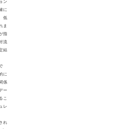
ョン
確に
、低
れま
が指
対流
定結
で
的に
関係
デー
るこ
ュレ
され