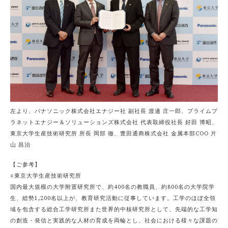
左より、パナソニック株式会社エナジー社 副社長 渡邊 庄一郎、プライムプ
ラネットエナジー＆ソリューションズ株式会社 代表取締役社長 好田 博昭、
東京大学生産技術研究所 所長 岡部 徹、豊田通商株式会社 金属本部COO 片
山 昌治
【ご参考】
○東京大学生産技術研究所
国内最大規模の大学附置研究所で、約400名の教職員、約800名の大学院学
生、総勢1,200名以上が、教育研究活動に従事しています。工学のほぼ全領
域を包含する総合工学研究所また世界的中核研究所として、先端的な工学知
の創造・発信と実践的な人材の育成を両輪とし、社会における様々な課題の