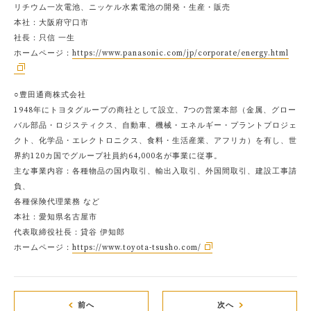
リチウム一次電池、ニッケル水素電池の開発・生産・販売
本社：大阪府守口市
社長：只信 一生
ホームページ：
https://www.panasonic.com/jp/corporate/energy.html
○豊田通商株式会社
1948年にトヨタグループの商社として設立、7つの営業本部（金属、グロー
バル部品・ロジスティクス、自動車、機械・エネルギー・プラントプロジェ
クト、化学品・エレクトロニクス、食料・生活産業、アフリカ）を有し、世
界約120カ国でグループ社員約64,000名が事業に従事。
主な事業内容：各種物品の国内取引、輸出入取引、外国間取引、建設工事請
負、
各種保険代理業務 など
本社：愛知県名古屋市
代表取締役社長：貸谷 伊知郎
ホームページ：
https://www.toyota-tsusho.com/
前へ
次へ