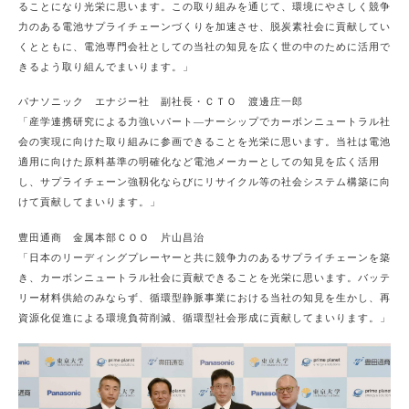
ることになり光栄に思います。この取り組みを通じて、環境にやさしく競争
力のある電池サプライチェーンづくりを加速させ、脱炭素社会に貢献してい
くとともに、電池専門会社としての当社の知見を広く世の中のために活用で
きるよう取り組んでまいります。」
パナソニック エナジー社 副社長・ＣＴＯ 渡邊庄一郎
「産学連携研究による力強いパート―ナーシップでカーボンニュートラル社
会の実現に向けた取り組みに参画できることを光栄に思います。当社は電池
適用に向けた原料基準の明確化など電池メーカーとしての知見を広く活用
し、サプライチェーン強靱化ならびにリサイクル等の社会システム構築に向
けて貢献してまいります。」
豊田通商 金属本部ＣＯＯ 片山昌治
「日本のリーディングプレーヤーと共に競争力のあるサプライチェーンを築
き、カーボンニュートラル社会に貢献できることを光栄に思います。バッテ
リー材料供給のみならず、循環型静脈事業における当社の知見を生かし、再
資源化促進による環境負荷削減、循環型社会形成に貢献してまいります。」