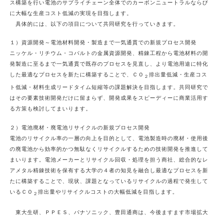
ス構築を行い電池のサプライチェーン全体でのカーボンニュートラルならび
に大幅な生産コスト低減の実現を目指します。
具体的には、以下の項目について共同研究を行っていきます。
１）資源開発～電池材料開発・製造まで一気通貫での新規プロセス開発
ニッケル・リチウム・コバルトの金属資源開発、精錬工程から電池材料の開
発製造に至るまで一気通貫で既存のプロセスを見直し、より電池用途に特化
した最適なプロセスを新たに構築することで、ＣＯ
排出量低減・生産コス
２
ト低減・材料生成リードタイム短縮等の課題解決を目指します。共同研究で
はその要素技術開発だけに留まらず、開発成果をスピーディーに商業活用す
る方策も検討してまいります。
２）電池廃材・廃電池リサイクルの新規プロセス開発
電池のリサイクル率の一層の向上を目的として、電池製造時の廃材・使用後
の廃電池から効率的かつ無駄なくリサイクルするための技術開発を推進して
まいります。電池メーカーとリサイクル回収・処理を担う商社、総合的なレ
アメタル精錬技術を保有する大学の４者の知見を融合し最適なプロセスを新
たに構築することで、現状、課題となっているリサイクルの過程で発生して
いるＣＯ
排出量やリサイクルコストの大幅低減を目指します。
２
東大生研、ＰＰＥＳ、パナソニック、豊田通商は、今後ますます市場拡大