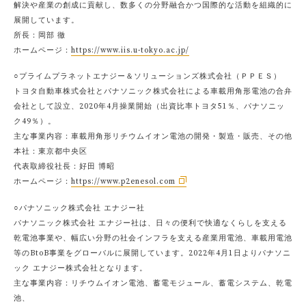
解決や産業の創成に貢献し、数多くの分野融合かつ国際的な活動を組織的に
展開しています。
所長：岡部 徹
ホームページ：
https://www.iis.u-tokyo.ac.jp/
○プライムプラネットエナジー＆ソリューションズ株式会社（ＰＰＥＳ）
トヨタ自動車株式会社とパナソニック株式会社による車載用角形電池の合弁
会社として設立、2020年4月操業開始（出資比率トヨタ51％、パナソニッ
ク49％）。
主な事業内容：車載用角形リチウムイオン電池の開発・製造・販売、その他
本社：東京都中央区
代表取締役社長：好田 博昭
ホームページ：
https://www.p2enesol.com
○パナソニック株式会社 エナジー社
パナソニック株式会社 エナジー社は、日々の便利で快適なくらしを支える
乾電池事業や、幅広い分野の社会インフラを支える産業用電池、車載用電池
等のBtoB事業をグローバルに展開しています。2022年4月1日よりパナソニ
ック エナジー株式会社となります。
主な事業内容：リチウムイオン電池、蓄電モジュール、蓄電システム、乾電
池、