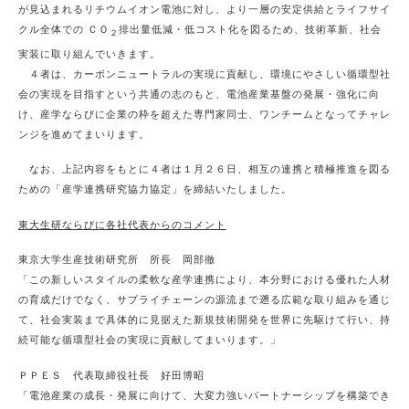
が見込まれるリチウムイオン電池に対し、より一層の安定供給とライフサイ
クル全体での ＣＯ
排出量低減・低コスト化を図るため、技術革新、社会
２
実装に取り組んでいきます。
４者は、カーボンニュートラルの実現に貢献し、環境にやさしい循環型社
会の実現を目指すという共通の志のもと、電池産業基盤の発展・強化に向
け、産学ならびに企業の枠を超えた専門家同士、ワンチームとなってチャレ
ンジを進めてまいります。
なお、上記内容をもとに４者は１月２６日、相互の連携と積極推進を図る
ための「産学連携研究協力協定」を締結いたしました。
東大生研ならびに各社代表からのコメント
東京大学生産技術研究所 所長 岡部徹
「この新しいスタイルの柔軟な産学連携により、本分野における優れた人材
の育成だけでなく、サプライチェーンの源流まで遡る広範な取り組みを通じ
て、社会実装まで具体的に見据えた新規技術開発を世界に先駆けて行い、持
続可能な循環型社会の実現に貢献してまいります。」
ＰＰＥＳ 代表取締役社長 好田博昭
「電池産業の成長・発展に向けて、大変力強いパートナーシップを構築でき