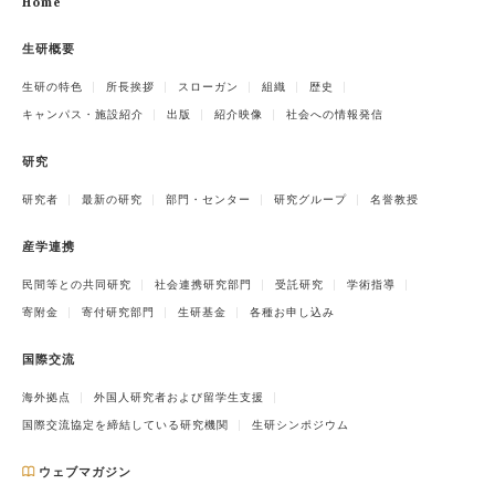
Home
生研概要
生研の特色
所長挨拶
スローガン
組織
歴史
キャンパス・施設紹介
出版
紹介映像
社会への情報発信
研究
研究者
最新の研究
部門・センター
研究グループ
名誉教授
産学連携
民間等との共同研究
社会連携研究部門
受託研究
学術指導
寄附金
寄付研究部門
生研基金
各種お申し込み
国際交流
海外拠点
外国人研究者および留学生支援
国際交流協定を締結している研究機関
生研シンポジウム
ウェブマガジン