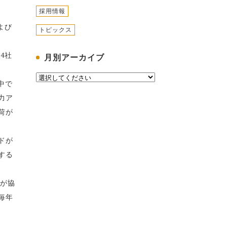
採用情報
よび
トピックス
記4社
月別アーカイブ
。
中で
力ア
荷が
ドが
する
所が協
毎年
。