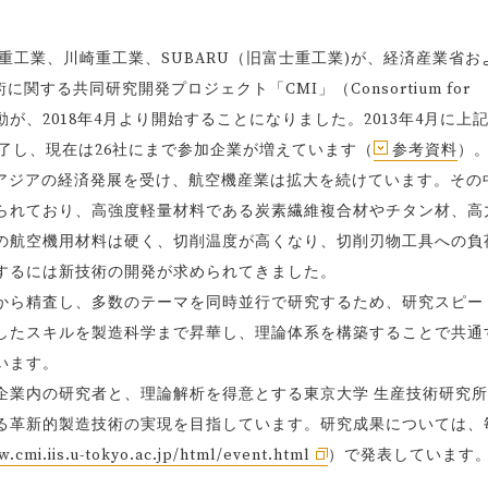
重工業、川崎重工業、SUBARU（旧富士重工業)が、経済産業省お
する共同研究開発プロジェクト「CMI」（Consortium for
期5年の活動が、2018年4月より開始することになりました。2013年4月に上
を終了し、現在は26社にまで参加企業が増えています（
参考資料
）
南アジアの経済発展を受け、航空機産業は拡大を続けています。その
られており、高強度軽量材料である炭素繊維複合材やチタン材、高
の航空機用材料は硬く、切削温度が高くなり、切削刃物工具への負
するには新技術の開発が求められてきました。
点から精査し、多数のテーマを同時並行で研究するため、研究スピー
したスキルを製造科学まで昇華し、理論体系を構築することで共通
います。
企業内の研究者と、理論解析を得意とする東京大学 生産技術研究
る革新的製造技術の実現を目指しています。研究成果については、
w.cmi.iis.u-tokyo.ac.jp/html/event.html
）で発表しています