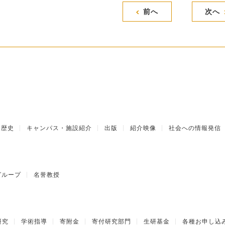
前へ
次へ
歴史
キャンパス・施設紹介
出版
紹介映像
社会への情報発信
グループ
名誉教授
研究
学術指導
寄附金
寄付研究部門
生研基金
各種お申し込