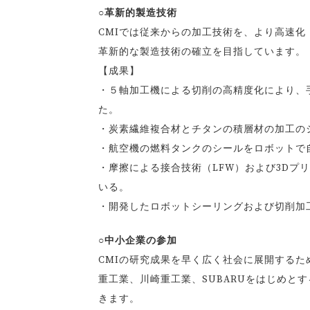
○革新的製造技術
CMIでは従来からの加工技術を、より高速化
革新的な製造技術の確立を目指しています。
【成果】
・５軸加工機による切削の高精度化により、
た。
・炭素繊維複合材とチタンの積層材の加工の
・航空機の燃料タンクのシールをロボットで
・摩擦による接合技術（LFW）および3Dプ
いる。
・開発したロボットシーリングおよび切削加
○中小企業の参加
CMIの研究成果を早く広く社会に展開する
重工業、川崎重工業、SUBARUをはじめと
きます。