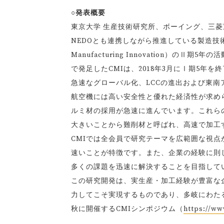
○発表概要
東京大学 生産技術研究所、ボーイング、三菱
NEDOとも連携しながら推進している製造技術に関
Manufacturing Innovation）のⅡ
で発足したCMIは、2018年3月にⅠ期5年
急速なグローバル化、LCCの進出および東
航空機には高い安全性と優れた経済性が求め
ルミ材の採用が急速に進んでいます。これら
大きいことから難削材と呼ばれ、高速で加工
CMIでは全会員で研究テーマを広範囲な視
速いことが特徴です。また、企業の経験に則
多くの課題を迅速に解決することを目指して
この研究開発は、実生産・加工経験が豊富な
力してこそ実現するものであり、多岐にわた
秋に開催するCMIシンポジウム（
https://ww