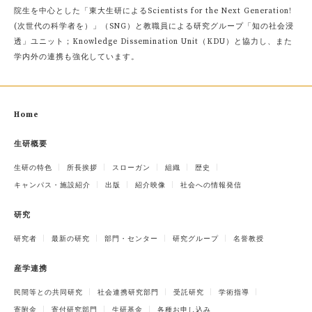
院生を中心とした「東大生研によるScientists for the Next Generation!
(次世代の科学者を）」（SNG）と教職員による研究グループ「知の社会浸
透」ユニット；Knowledge Dissemination Unit（KDU）と協力し、また
学内外の連携も強化しています。
Home
生研概要
生研の特色
所長挨拶
スローガン
組織
歴史
キャンパス・施設紹介
出版
紹介映像
社会への情報発信
研究
研究者
最新の研究
部門・センター
研究グループ
名誉教授
産学連携
民間等との共同研究
社会連携研究部門
受託研究
学術指導
寄附金
寄付研究部門
生研基金
各種お申し込み