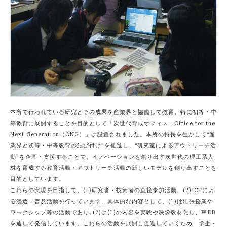
本所で行われている研究とその成果を産業界と協働して教育、特に初等・中
等教育に展開することを目的として「次世代育成オフィス；Office for the
Next Generation（ONG）」は設置されました。本所の特長を生かして“産
業界と初等・中等教育の結び付け”を促進し、“研究室によるアウトリーチ活
動”を企画・支援することで、イノベーションを創り出す次世代の理工系人
材を育成する教育活動・アウトリーチ活動の新しいモデルを創り出すことを
目的としています。
これらの実現を目指して、(1)研究者・技術者の直接参加活動、(2)ICTによ
る浸透・普及活動を行っています。具体的な内容として、(1)は出張授業や
ワークシップ等の活動であり､(2)は(1)の内容を実験や映像教材化し、WEB
を通して発信しています。これらの活動を展開し促進していくため、学生・