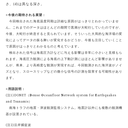
さ、(d)は異なる深さ。
○今後の期待される展望：
今回検出された海底温度同期は詳細な原因がはっきりとわかっていませ
ん。これまでのデータはほとんどの期間で黒潮が大蛇行していたのですが、
今後、大蛇行が終息すると見られています。そういった大局的な海洋場の変
化によってデータの振る舞いが変化するかどうか、今後も注目していくこと
で原因がはっきりとわかるものと考えています。
検出された信号は海底圧力計などに与える影響は非常に小さいと見積もら
れます。海底圧力観測による海底の上下動計測にはほとんど影響がありませ
んが、将来、より高精度な観測が実現すれば、今回観測された海洋波がノイ
ズとなり、スロースリップなどの微小な信号の計測を阻害する可能性があり
ます。
○用語説明：
(注1)DONET（
D
ense
O
ceanfloor
N
etwork system for
E
arthquakes
and Tsunamis）
南海トラフの地震・津波観測監視システム。地震計以外にも複数の観測機
器が設置されている。
(注2)沿岸捕捉波