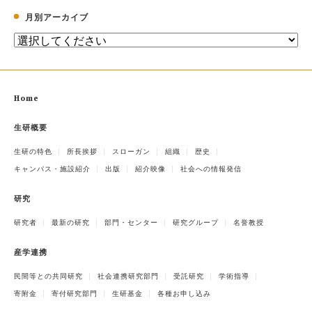
月別アーカイブ
Home
生研概要
生研の特色
所長挨拶
スローガン
組織
歴史
キャンパス・施設紹介
出版
紹介映像
社会への情報発信
研究
研究者
最新の研究
部門・センター
研究グループ
名誉教授
産学連携
民間等との共同研究
社会連携研究部門
受託研究
学術指導
寄附金
寄付研究部門
生研基金
各種お申し込み