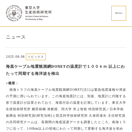
MENU
ニュース
2025.08.08
トピックス
海底ケーブル地震観測網DONETの温度計で１００ｋｍ 以上にわ
たって同期する海洋波を検出
○概要：
南海トラフの海底ケーブル地震観測網DONET(注1)は緊急地震速報や津波
の予測に用いられています。この海底地震計には、別途、地震計に付随する
形で温度計が設置されており、海底付近の温度を計測しています。東京大学
生研技術研究所 横田裕輔 准教授、同大学 井上智裕 特別研究員／日本学術
振興会 特別研究員(研究当時)と防災科学技術研究所 久保田達矢 主任研究員
の共同研究チームは、長期間の海底温度データを調査したところ、南海トラ
フに沿って、100km以上の領域にわたって同期して変動する海洋波を初め