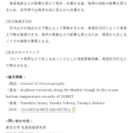
海底地形などの影響を受けて発生・伝播する波。地球の自転の影響を受け
るため、北半球では海岸を右に見ながら伝播する。
(注3)海底圧力計
圧力はその地点の上下動によって変動するため、海底圧力計によって海底
上下動を観測できる。海洋の変動などの影響も受けるため、環境から生じる
ノイズの減衰が重要となる。
(注4)スロースリップ
プレート境界などで生じるゆっくりとした地殻変動現象。海底圧力計など
で検出される。
○論文情報：
〈雑誌〉
Journal of Oceanography
〈題名〉In-phase variation along the Nankai trough in the ocean
bottom temperature records of DONET
〈著者〉Tomohiro Inoue, Yusuke Yokota, Tatsuya Kubota
〈DOI〉
10.1007/s10872-025-00770-y
○問い合わせ先：
東京大学 生産技術研究所