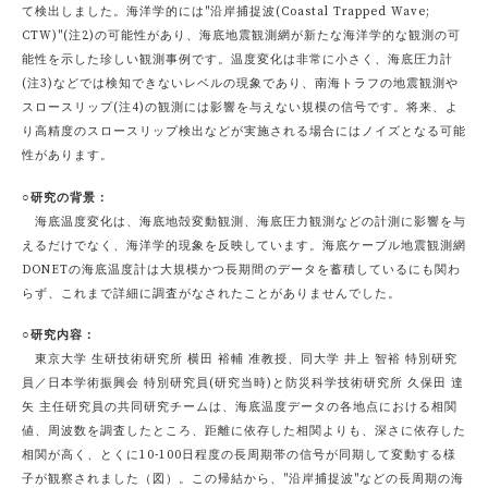
て検出しました。海洋学的には"沿岸捕捉波(Coastal Trapped Wave;
CTW)"(注2)の可能性があり、海底地震観測網が新たな海洋学的な観測の可
能性を示した珍しい観測事例です。温度変化は非常に小さく、海底圧力計
(注3)などでは検知できないレベルの現象であり、南海トラフの地震観測や
スロースリップ(注4)の観測には影響を与えない規模の信号です。将来、よ
り高精度のスロースリップ検出などが実施される場合にはノイズとなる可能
性があります。
○研究の背景：
海底温度変化は、海底地殻変動観測、海底圧力観測などの計測に影響を与
えるだけでなく、海洋学的現象を反映しています。海底ケーブル地震観測網
DONETの海底温度計は大規模かつ長期間のデータを蓄積しているにも関わ
らず、これまで詳細に調査がなされたことがありませんでした。
○研究内容：
東京大学 生研技術研究所 横田 裕輔 准教授、同大学 井上 智裕 特別研究
員／日本学術振興会 特別研究員(研究当時)と防災科学技術研究所 久保田 達
矢 主任研究員の共同研究チームは、海底温度データの各地点における相関
値、周波数を調査したところ、距離に依存した相関よりも、深さに依存した
相関が高く、とくに10-100日程度の長周期帯の信号が同期して変動する様
子が観察されました（図）。この帰結から、"沿岸捕捉波"などの長周期の海