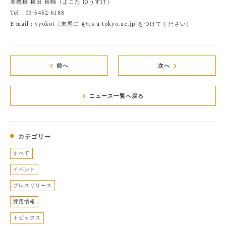
准教授 横田 裕輔（よこた ゆうすけ）
Tel：03-5452-6188
E-mail：yyokot（末尾に"@iis.u-tokyo.ac.jp"をつけてください）
前へ
次へ
ニュース一覧へ戻る
カテゴリー
すべて
イベント
プレスリリース
採用情報
トピックス