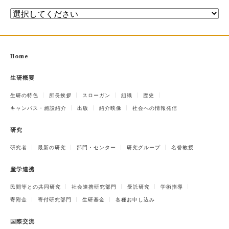
Home
生研概要
生研の特色
所長挨拶
スローガン
組織
歴史
キャンパス・施設紹介
出版
紹介映像
社会への情報発信
研究
研究者
最新の研究
部門・センター
研究グループ
名誉教授
産学連携
民間等との共同研究
社会連携研究部門
受託研究
学術指導
寄附金
寄付研究部門
生研基金
各種お申し込み
国際交流