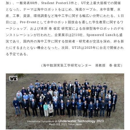
加）、一般発表88件、Student Poster13件と、UT史上最大規模での開催
となった。テーマは海中ロボットをはじめ、海底ケーブル、水中音響、水
産、工事、資源、環境調査など海中工学に関する幅広い分野にわたる。１日
目には、Pre-Eventとして水中ロボット競技会を通した学生教育に関するワ
ークショップ、および本所 巻 俊宏 研究室による自律型海中ロボットのデモ
ンストレーションが行われた。企業展示は計10社、Sponsored Lunchも盛
況であり、国内外の海中工学に関する技術者・研究者が交流を深め、絆を新
たにするまたとない機会となった。次回、UT25は2025年に台北で開催され
る予定である。
（海中観測実装工学研究センター 准教授 巻 俊宏）