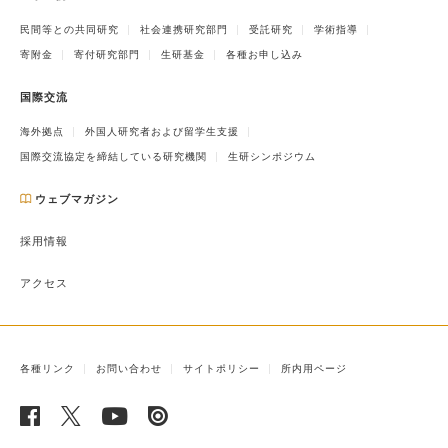
民間等との共同研究
社会連携研究部門
受託研究
学術指導
寄附金
寄付研究部門
生研基金
各種お申し込み
国際交流
海外拠点
外国人研究者および留学生支援
国際交流協定を締結している研究機関
生研シンポジウム
ウェブマガジン
採用情報
アクセス
各種リンク
お問い合わせ
サイトポリシー
所内用ページ