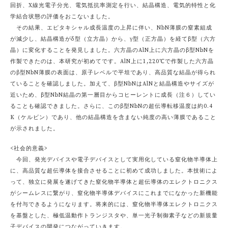
回折、X線光電子分光、電気抵抗率測定を行い、結晶構造、電気的特性と化
学結合状態の評価をおこないました。
その結果、エピタキシャル成長温度の上昇に伴い、NbN薄膜の窒素組成
が減少し、結晶構造がδ型（立方晶）から、γ型（正方晶）を経てβ型（六方
晶）に変化することを発見しました。六方晶のAlN上に六方晶のβ型NbNを
作製できたのは、本研究が初めてです。AlN上に1,220℃で作製した六方晶
のβ型NbN薄膜の表面は、原子レベルで平坦であり、高品質な結晶が得られ
ていることを確認しました。加えて、β型NbNはAlNと結晶構造やサイズが
近いため、β型NbN結晶の第一層目からコヒーレントに成長（注６）してい
ることも確認できました。さらに、このβ型NbNの超伝導転移温度は約0.4
K（ケルビン）であり、他の結晶構造を含まない純度の高い薄膜であること
が示されました。
<社会的意義>
今回、発光デバイスや電子デバイスとして実用化している窒化物半導体上
に、高品質な超伝導体を接合させることに初めて成功しました。本技術によ
って、独立に発展を遂げてきた窒化物半導体と超伝導体のエレクトロニクス
がシームレスに繋がり、窒化物半導体デバイスにこれまでになかった新機能
を付与できるようになります。将来的には、窒化物半導体エレクトロニクス
を基盤とした、極低温動作トランジスタや、単一光子制御素子などの新規量
子デバイスの開発につながっていきます。