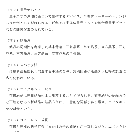
（注２）量子デバイス
量子力学の原理に基づいて動作するデバイス。半導体レーザーやトランジ
スタが例として挙げられる。近年では半導体量子ドットや超伝導量子ビット
などの開発が進められている。
（注３）結晶系
結晶の周期性を考慮した基本骨格。三斜晶系、単斜晶系、直方晶系、正方
晶系、六方晶系、三方晶系、立方晶系の７種類。
（注４）スパッタ法
薄膜を生産性良く製造する手法の名称。集積回路や液晶テレビ等の製造に
広く使われている。
（注５）エピタキシャル成長
薄膜結晶は基板結晶の上に堆積することで得られる。薄膜結晶の結晶方位
と下地となる基板結晶の結晶方位に、一意的な関係がある場合、エピタキシ
ャル成長という。
（注６）コヒーレント成長
薄膜と基板の格子定数（または原子の間隔）が一致しながら、エピタキシ