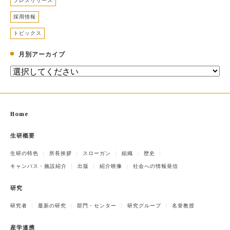
プレスリリース
採用情報
トピックス
月別アーカイブ
Home
生研概要
生研の特色
所長挨拶
スローガン
組織
歴史
キャンパス・施設紹介
出版
紹介映像
社会への情報発信
研究
研究者
最新の研究
部門・センター
研究グループ
名誉教授
産学連携