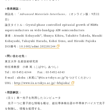
○発表雑誌：
雑誌名：「
Advanced Materials Interfaces
」（オンライン版：9月22
日）
論文タイトル：Crystal-phase controlled epitaxial growth of NbNx
superconductors on wide-bandgap AlN semiconductors
著者：Atsushi Kobayashi*, Shunya Kihira, Takahito Takeda, Masaki
Kobayashi, Takayuki Harada, Kohei Ueno, and Hiroshi Fujioka
DOI番号：
10.1002/admi.202201244
○問い合わせ先：
東京大学 生産技術研究所
特任准教授 小林 篤（こばやし あつし）
Tel：03-5452-6344 Fax：03-5452-6343
E-mail：akoba（末尾に"@iis.u-tokyo.ac.jp"をつけてください）
URL：
http://www.iis.u-tokyo.ac.jp/~hfujioka/
○用語解説：
（注１）単一光子を利用したコンピュータ
光子一つに量子的な情報を載せ、超伝導体検出器や半導体デバイスで光子
を制御し、情報を処理する。