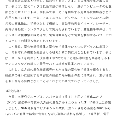
金属元素は窒素と化合し、結晶化すると、さまざまな機能を生み出しま
す。例えば、窒化ニオブは低温で超伝導体となり、量子コンピュータの心臓
部となる量子ビットや、極低温で単一光子を検出する超高感度検出器などに
利用されています。一方、アルミニウム、ガリウム、インジウムなど13族
元素の窒化物は、半導体として機能し、高効率発光ダイオード、レーザー、
高電子移動度トランジスタとして実用化されています。窒化物半導体は、ウ
イルス不活化用紫外線光源や、電気自動車などで電力を制御するパワーデバ
イスとしての開発も進められています。
ごく最近、窒化物超伝導体と窒化物半導体をひとつのデバイスに集積さ
せ、それぞれの機能を融合させる研究が精力的におこなわれています。例え
ば、単一光子を利用した演算素子や2次元電子と超伝導状態を共存させるト
ランジスタなどの新しい量子デバイス構造が提案されています。
しかし、立方晶の窒化物超伝導体と六方晶の窒化物半導体を接合すると、
結晶系の違いに起因する高密度の結晶欠陥が接合界面に形成され、素子性能
を低下させる要因となることがこれまでの研究でわかっていました。
<研究内容>
今回、本研究グループは、スパッタ法（注４）を用いて窒化ニオブ
（NbN）超伝導体薄膜を六方晶の窒化アルミニウム（AlN）半導体上に作製
しました。NbN薄膜をエピタキシャル成長（注５）させる温度を800℃から
1,220℃の範囲で精密に制御しながら複数の試料を作製し、X線回折、電子