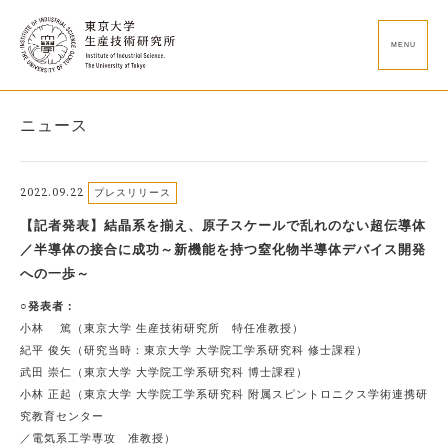
MENU
ニュース
2022.09.22
プレスリリース
【記者発表】結晶系を揃え、原子スケールで乱れのない超伝導体
／半導体の接合に成功～新機能を持つ窒化物半導体デバイス開発
への一歩～
○発表者：
小林 篤（東京大学 生産技術研究所 特任准教授）
紀平 俊矢（研究当時：東京大学 大学院工学系研究科 修士課程）
武田 崇仁（東京大学 大学院工学系研究科 博士課程）
小林 正起（東京大学 大学院工学系研究科 附属スピントロニクス学術連携研
究教育センター
／電気系工学専攻 准教授）