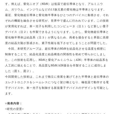
す。例えば、窒化ニオブ（NbN）は低温で超伝導体となり、アルミニウ
ム、ガリウム、インジウムなどの13族元素の窒化物は半導体となります。
最近、窒化物超伝導体と窒化物半導体をひとつのデバイスに集積させ、それ
ぞれの機能を融合させる研究が、世界中で盛んに行われています。この技術
が実用化すれば、単一光子を利用したコンピュータ（注１）など新しい量子
デバイス（注２）を作製できるようになります。しかし、窒化物超伝導体と
窒化物半導体は結晶系（注３）が異なるため、両者を接合すると界面に高密
度の結晶欠陥が形成され、素子性能を低下させてしまうことが問題でした。
今回、本研究グループは、超伝導体のNbNを結晶化させる温度を精密に
制御することで、結晶化温度と結晶構造の関係性を初めて明らかにしまし
た。この技術を応用し、NbNと窒化アルミニウム（AlN）半導体の結晶系を
人工的に揃えることで、高品質なNbN/AlN接合を作製することに成功しま
した（図１、図２）。
今回開発した技術は、これまで独立に発展を遂げてきた半導体と超伝導体の
エレクトロニクスをシームレスにつなぐ架け橋となり、極低温で動作する電
子デバイスや、単一光子を制御する新規量子デバイスのデザインを可能とし
ます。
○発表内容：
<研究の背景>