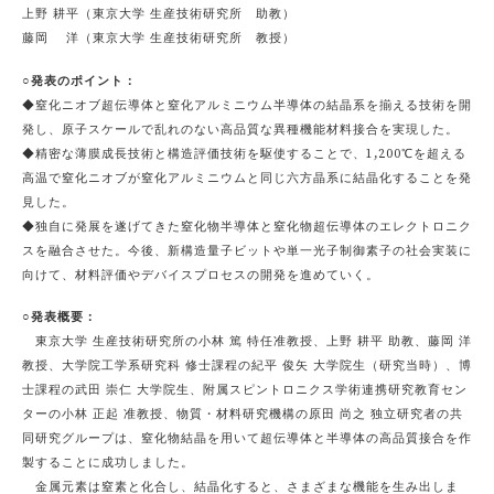
上野 耕平（東京大学 生産技術研究所 助教）
藤岡 洋（東京大学 生産技術研究所 教授）
○発表のポイント：
◆窒化ニオブ超伝導体と窒化アルミニウム半導体の結晶系を揃える技術を開
発し、原子スケールで乱れのない高品質な異種機能材料接合を実現した。
◆精密な薄膜成長技術と構造評価技術を駆使することで、1,200℃を超える
高温で窒化ニオブが窒化アルミニウムと同じ六方晶系に結晶化することを発
見した。
◆独自に発展を遂げてきた窒化物半導体と窒化物超伝導体のエレクトロニク
スを融合させた。今後、新構造量子ビットや単一光子制御素子の社会実装に
向けて、材料評価やデバイスプロセスの開発を進めていく。
○発表概要：
東京大学 生産技術研究所の小林 篤 特任准教授、上野 耕平 助教、藤岡 洋
教授、大学院工学系研究科 修士課程の紀平 俊矢 大学院生（研究当時）、博
士課程の武田 崇仁 大学院生、附属スピントロニクス学術連携研究教育セン
ターの小林 正起 准教授、物質・材料研究機構の原田 尚之 独立研究者の共
同研究グループは、窒化物結晶を用いて超伝導体と半導体の高品質接合を作
製することに成功しました。
金属元素は窒素と化合し、結晶化すると、さまざまな機能を生み出しま