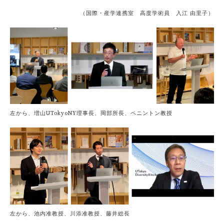
（国際・産学連携室 高度学術員 入江 由里子）
左から、増山UTokyoNY理事長、岡部所長、ペニントン教授
左から、池内准教授、川添准教授、藤井総長