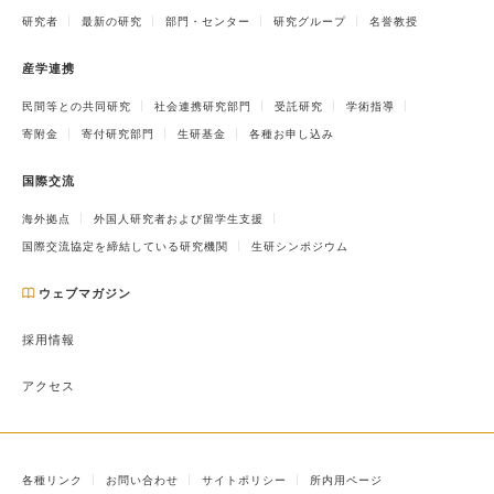
研究者
最新の研究
部門・センター
研究グループ
名誉教授
産学連携
民間等との共同研究
社会連携研究部門
受託研究
学術指導
寄附金
寄付研究部門
生研基金
各種お申し込み
国際交流
海外拠点
外国人研究者および留学生支援
国際交流協定を締結している研究機関
生研シンポジウム
ウェブマガジン
採用情報
アクセス
各種リンク
お問い合わせ
サイトポリシー
所内用ページ