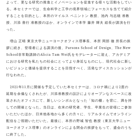
よって、更なる研究の推進とイノベーションを促進する様々な活動をしてい
る。本セミナーでは、生命科学と工学の境界領域にフォーカスを当てて紹介
することを目的とし、本所のマイルス ペニントン 教授、池内 与志穂 准教
授、川添 善行 准教授のほか、オンラインで本学 藤井 輝夫 総長が講演を行
った。
増山 正晴 東京大学ニューヨークオフィス理事長、本所 岡部 徹 所長の挨
拶に続き、登壇者による講演の後、Parsons School of Design、The New
School非常勤講師のAlicia Tam Wei氏をモデレーターに迎え、アカデミア
における研究を私たちの社会にとってより身近なものにし、現代社会に新し
いビジョンと価値を提供することを目指すべく、活発なディスカッションが
行なわれた。
2021年11月に開催を予定していた本セミナーは、コロナ禍により2度の
延期を余儀なくされたが、川添准教授の設計によりオープンなスペースに改
装されたオフィスにて、新しいシンボルとなった「知の棚」を背に、満を持
しての開催となった。当日は、在米の研究者、学生、卒業生の皆様にご参加
いただいたほか、日米他各地から多くの方々に、リアルタイムでオンライン
配信をご視聴いただいた。最後に、本所の野城 智也 教授（東京大学ニュー
ヨークオフィス理事）のオンラインによる閉会の挨拶をもって、盛会のうち
に終了した。