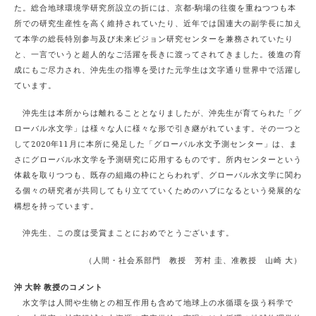
た。総合地球環境学研究所設立の折には、京都-駒場の往復を重ねつつも本
所での研究生産性を高く維持されていたり、近年では国連大の副学長に加え
て本学の総長特別参与及び未来ビジョン研究センターを兼務されていたり
と、一言でいうと超人的なご活躍を長きに渡ってされてきました。後進の育
成にもご尽力され、沖先生の指導を受けた元学生は文字通り世界中で活躍し
ています。
沖先生は本所からは離れることとなりましたが、沖先生が育てられた「グ
ローバル水文学」は様々な人に様々な形で引き継がれています。その一つと
して2020年11月に本所に発足した「グローバル水文予測センター」は、ま
さにグローバル水文学を予測研究に応用するものです。所内センターという
体裁を取りつつも、既存の組織の枠にとらわれず、グローバル水文学に関わ
る個々の研究者が共同してもり立てていくためのハブになるという発展的な
構想を持っています。
沖先生、この度は受賞まことにおめでとうございます。
（人間・社会系部門 教授 芳村 圭、准教授 山崎 大）
沖 大幹 教授のコメント
水文学は人間や生物との相互作用も含めて地球上の水循環を扱う科学で