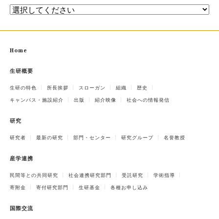
Home
生研概要
生研の特色
所長挨拶
スローガン
組織
歴史
キャンパス・施設紹介
出版
紹介映像
社会への情報発信
研究
研究者
最新の研究
部門・センター
研究グループ
名誉教授
産学連携
民間等との共同研究
社会連携研究部門
受託研究
学術指導
寄附金
寄付研究部門
生研基金
各種お申し込み
国際交流