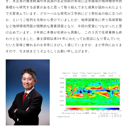
す。水災害の被害軽減や水資源の安定供給の実現には水循環の地球物理学的
基礎から研究する必要があると思って取り組んできた成果が認められたよう
で大変喜んでいます。グローバルな研究が工学的にどう実社会の役に立つの
か、というご批判を当初から受けていましたが、地球温暖化に伴う気候変動
など地球環境問題が国際的な重要課題となり、今回の受賞につながったと受
け止めています。３年前に本務が生研から異動し、この３月で生研兼務も終
わりとなりました。修士課程以来34 年にわたってお世話になり育んでいた
だいた皆様と離れるのを非常にさびしく感じていますが、まだ学内におりま
すので、引き続きどうぞよろしくお願い申し上げます。