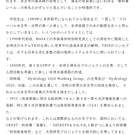
れます。水文学の最高峰の栄誉として、過去の受賞者にはいわゆる「教科書
レベル」の有名人がずらりと並んでいることが特徴的です。
沖先生は、1989年に本所助手になられてから現在まで、一貫して「グロ
ーバル水文学」分野の第一人者として、全球規模での水の動態を次々と明ら
かとしていきました。いくつかのハイライトとしては、
・1990年代初頭、NASAでの学振海外特別研究員としての滞在中に開発した
全球河川モデルTRIPを用いた世界中の流域水収支の解明。TRIPのコンセプ
トは、今でも日本を含む多数の国の地球システムモデルに用いられていま
す。
・2000年代、第２次GSWP-２；全球土壌水分プロジェクトの主導、そして
人間活動を考慮した新しい全球水循環図の作成。
・同時期、「Hydrology 2020 Working Group」の主導及び「Hydrology
2020」出版。この出版を通して、当時の世界の水文学の現状を報告し、そ
れからの水文学の進展の方向性を描きだしました。
・IPCC（気候変動に関する政府間パネル）第４次〜第６次評価報告書への
貢献。特に第５次評価報告書では統括執筆責任者（CLA）を務められまし
た。
などが挙げられます。これらは国際的なものが主ですが、国内においても、
CREST・科研費「基盤S」・SATREPSをそれぞれ２期ずつに加えて科研費
「特別推進研究」など、大型研究プロジェクトを精力的に主導してきまし