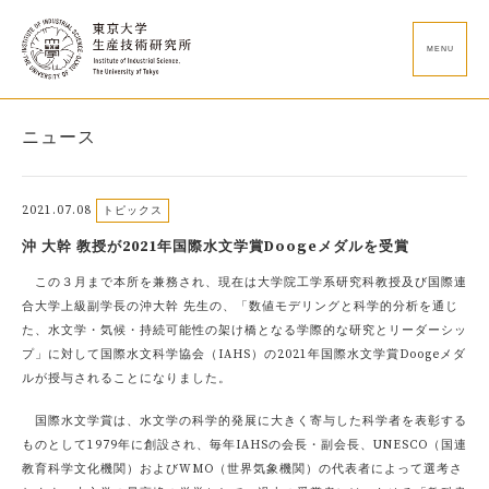
MENU
ニュース
2021.07.08
トピックス
沖 大幹 教授が2021年国際水文学賞Doogeメダルを受賞
この３月まで本所を兼務され、現在は大学院工学系研究科教授及び国際連
合大学上級副学長の沖大幹 先生の、「数値モデリングと科学的分析を通じ
た、水文学・気候・持続可能性の架け橋となる学際的な研究とリーダーシッ
プ」に対して国際水文科学協会（IAHS）の2021年国際水文学賞Doogeメダ
ルが授与されることになりました。
国際水文学賞は、水文学の科学的発展に大きく寄与した科学者を表彰する
ものとして1979年に創設され、毎年IAHSの会長・副会長、UNESCO（国連
教育科学文化機関）およびWMO（世界気象機関）の代表者によって選考さ