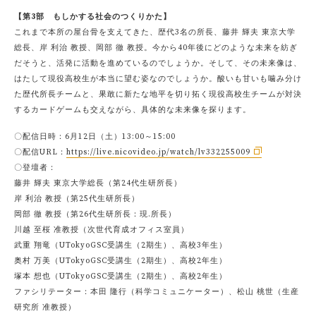
【第3部 もしかする社会のつくりかた】
これまで本所の屋台骨を支えてきた、歴代3名の所長、藤井 輝夫 東京大学
総長、岸 利治 教授、岡部 徹 教授。今から40年後にどのような未来を紡ぎ
だそうと、活発に活動を進めているのでしょうか。そして、その未来像は、
はたして現役高校生が本当に望む姿なのでしょうか。酸いも甘いも噛み分け
た歴代所長チームと、果敢に新たな地平を切り拓く現役高校生チームが対決
するカードゲームも交えながら、具体的な未来像を探ります。
〇配信日時：6月12日（土）13:00～15:00
〇配信URL：
https://live.nicovideo.jp/watch/lv332255009
〇登壇者：
藤井 輝夫 東京大学総長（第24代生研所長）
岸 利治 教授（第25代生研所長）
岡部 徹 教授（第26代生研所長：現.所長）
川越 至桜 准教授（次世代育成オフィス室員）
武重 翔竜（UTokyoGSC受講生（2期生）、高校3年生）
奥村 万美（UTokyoGSC受講生（2期生）、高校2年生）
塚本 想也（UTokyoGSC受講生（2期生）、高校2年生）
ファシリテーター：本田 隆行（科学コミュニケーター）、松山 桃世（生産
研究所 准教授）