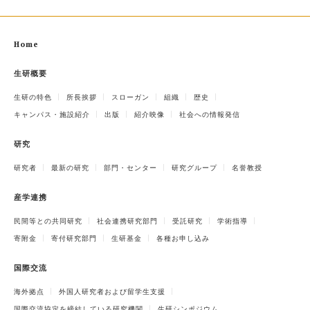
Home
生研概要
生研の特色
所長挨拶
スローガン
組織
歴史
キャンパス・施設紹介
出版
紹介映像
社会への情報発信
研究
研究者
最新の研究
部門・センター
研究グループ
名誉教授
産学連携
民間等との共同研究
社会連携研究部門
受託研究
学術指導
寄附金
寄付研究部門
生研基金
各種お申し込み
国際交流
海外拠点
外国人研究者および留学生支援
国際交流協定を締結している研究機関
生研シンポジウム