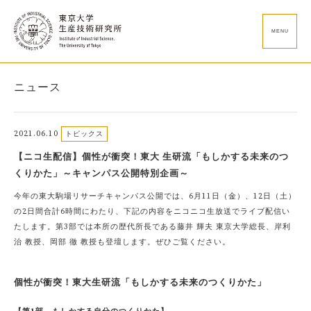
MENU
ニュース
2021.06.10
トピックス
【ニコ生配信】個性が衝突！東大 生研流「もしかする未来のつ
くりかた」～キャンパス公開特別企画～
今年の東大駒場リサーチキャンパス公開では、6月11日（金）、12日（土）
の2日間合計6時間にわたり、下記の内容をニコニコ生放送でライブ配信い
たします。第3部では本所の歴代所長である藤井 輝夫 東京大学総長、岸利
治 教授、岡部 徹 教授も登壇します。ぜひご覧ください。
個性が衝突！東大生研流「もしかする未来のつくりかた」