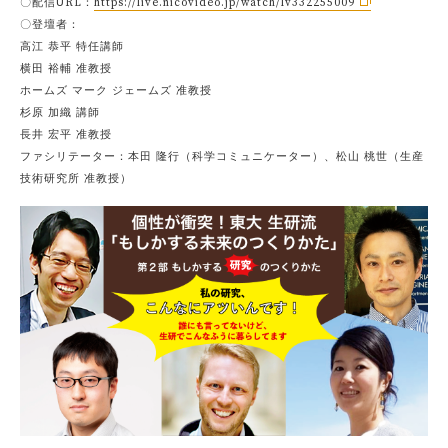
〇配信URL：
https://live.nicovideo.jp/watch/lv332255009
〇登壇者：
高江 恭平 特任講師
横田 裕輔 准教授
ホームズ マーク ジェームズ 准教授
杉原 加織 講師
長井 宏平 准教授
ファシリテーター：本田 隆行（科学コミュニケーター）、松山 桃世（生産
技術研究所 准教授）