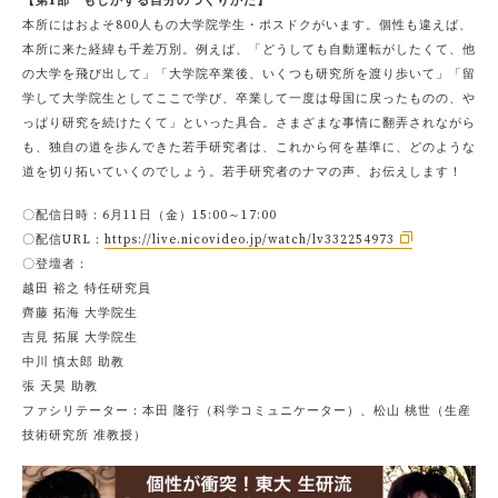
【第1部 もしかする自分のつくりかた】
本所にはおよそ800人もの大学院学生・ポスドクがいます。個性も違えば、
本所に来た経緯も千差万別。例えば、「どうしても自動運転がしたくて、他
の大学を飛び出して」「大学院卒業後、いくつも研究所を渡り歩いて」「留
学して大学院生としてここで学び、卒業して一度は母国に戻ったものの、や
っぱり研究を続けたくて」といった具合。さまざまな事情に翻弄されながら
も、独自の道を歩んできた若手研究者は、これから何を基準に、どのような
道を切り拓いていくのでしょう。若手研究者のナマの声、お伝えします！
〇配信日時：6月11日（金）15:00～17:00
〇配信URL：
https://live.nicovideo.jp/watch/lv332254973
〇登壇者：
越田 裕之 特任研究員
齊藤 拓海 大学院生
吉見 拓展 大学院生
中川 慎太郎 助教
張 天昊 助教
ファシリテーター：本田 隆行（科学コミュニケーター）、松山 桃世（生産
技術研究所 准教授）