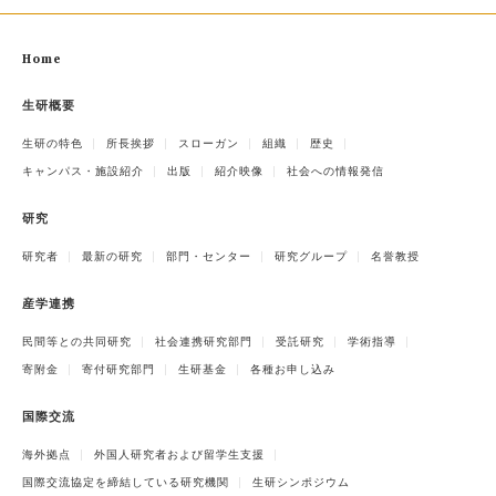
Home
生研概要
生研の特色
所長挨拶
スローガン
組織
歴史
キャンパス・施設紹介
出版
紹介映像
社会への情報発信
研究
研究者
最新の研究
部門・センター
研究グループ
名誉教授
産学連携
民間等との共同研究
社会連携研究部門
受託研究
学術指導
寄附金
寄付研究部門
生研基金
各種お申し込み
国際交流
海外拠点
外国人研究者および留学生支援
国際交流協定を締結している研究機関
生研シンポジウム