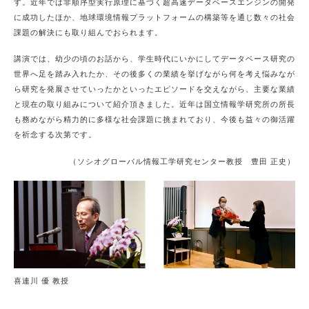
す。近年では非順序型実行原理に基づく超高速データベースエンジンの開発
に成功したほか、地球環境情報プラットフォームの構築等を通じ数々の社会
課題の解決にも取り組んでおられます。
講演では、幼少の頃のお話から、学生時代にいかにしてデータベース研究の
世界へ足を踏み入れたか、その後多くの業績を挙げながら何を考え悩みなが
ら研究を発展させていったかといったエピソードを交えながら、主要な業績
と現在の取り組みについて紹介頂きました。近年は国立情報学研究所の所長
も務めながら精力的に多様な社会課題に挑まれており、今後も益々の御活躍
を祈念する次第です。
（ソシオグローバル情報工学研究センター教授 豊田 正史）
喜連川 優 教授