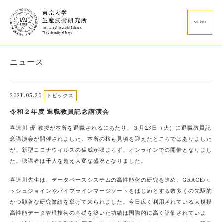
MENU
ニュース
2021.05.20
トピックス
令和２年度 退職教員記念講演会
喜連川 優 教授が本所を退職されるにあたり、３月23日（火）に退職教員記
念講演会が開催されました。本所の桜も見頃を迎えたところではありました
が、新型コロナウィルスの猛威が収まらず、オンラインでの開催となりまし
た。聴講者は千人を超え大変な盛況となりました。
喜連川先生は、データベースシステムの高性能化の研究を進め、GRACEハ
ッシュジョインやパイプラインマージソートをはじめとする数多くの先駆的
かつ顕著な研究業績を挙げて来られました。今日広く利用されている大規模
高性能データ管理技術の基礎を築いた功績は国際的に高く評価されていま