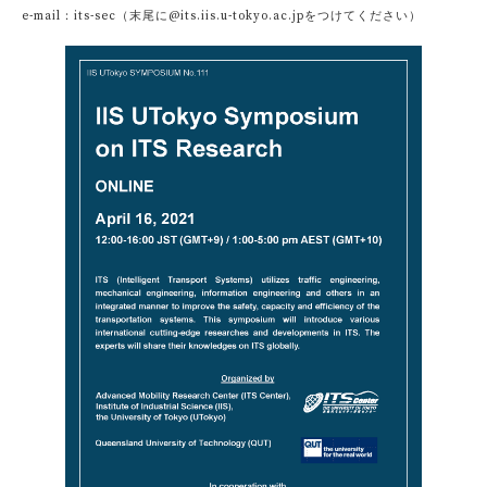
e-mail：its-sec（末尾に@its.iis.u-tokyo.ac.jpをつけてください）