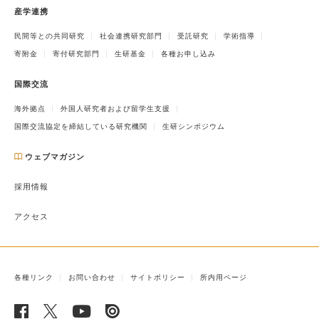
産学連携
民間等との共同研究
社会連携研究部門
受託研究
学術指導
寄附金
寄付研究部門
生研基金
各種お申し込み
国際交流
海外拠点
外国人研究者および留学生支援
国際交流協定を締結している研究機関
生研シンポジウム
ウェブマガジン
採用情報
アクセス
各種リンク
お問い合わせ
サイトポリシー
所内用ページ