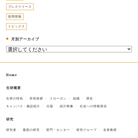
プレスリリース
採用情報
トピックス
月別アーカイブ
Home
生研概要
生研の特色
所長挨拶
スローガン
組織
歴史
キャンパス・施設紹介
出版
紹介映像
社会への情報発信
研究
研究者
最新の研究
部門・センター
研究グループ
名誉教授