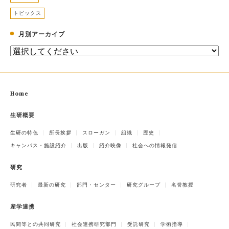
トピックス
月別アーカイブ
Home
生研概要
生研の特色
所長挨拶
スローガン
組織
歴史
キャンパス・施設紹介
出版
紹介映像
社会への情報発信
研究
研究者
最新の研究
部門・センター
研究グループ
名誉教授
産学連携
民間等との共同研究
社会連携研究部門
受託研究
学術指導