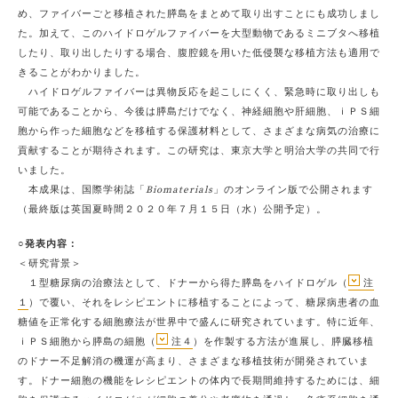
め、ファイバーごと移植された膵島をまとめて取り出すことにも成功しまし
た。加えて、このハイドロゲルファイバーを大型動物であるミニブタへ移植
したり、取り出したりする場合、腹腔鏡を用いた低侵襲な移植方法も適用で
きることがわかりました。
ハイドロゲルファイバーは異物反応を起こしにくく、緊急時に取り出しも
可能であることから、今後は膵島だけでなく、神経細胞や肝細胞、ｉＰＳ細
胞から作った細胞などを移植する保護材料として、さまざまな病気の治療に
貢献することが期待されます。この研究は、東京大学と明治大学の共同で行
いました。
本成果は、国際学術誌「
Biomaterials
」のオンライン版で公開されます
（最終版は英国夏時間２０２０年７月１５日（水）公開予定）。
○発表内容：
＜研究背景＞
１型糖尿病の治療法として、ドナーから得た膵島をハイドロゲル（
注
１
）で覆い、それをレシピエントに移植することによって、糖尿病患者の血
糖値を正常化する細胞療法が世界中で盛んに研究されています。特に近年、
ｉＰＳ細胞から膵島の細胞（
注４
）を作製する方法が進展し、膵臓移植
のドナー不足解消の機運が高まり、さまざまな移植技術が開発されていま
す。ドナー細胞の機能をレシピエントの体内で長期間維持するためには、細