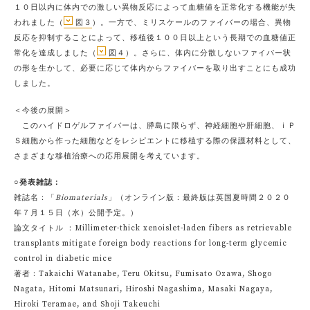
１０日以内に体内での激しい異物反応によって血糖値を正常化する機能が失
われました（
図３
）。一方で、ミリスケールのファイバーの場合、異物
反応を抑制することによって、移植後１００日以上という長期での血糖値正
常化を達成しました（
図４
）。さらに、体内に分散しないファイバー状
の形を生かして、必要に応じて体内からファイバーを取り出すことにも成功
しました。
＜今後の展開＞
このハイドロゲルファイバーは、膵島に限らず、神経細胞や肝細胞、ｉＰ
Ｓ細胞から作った細胞などをレシピエントに移植する際の保護材料として、
さまざまな移植治療への応用展開を考えています。
○発表雑誌：
雑誌名：「
Biomaterials
」（オンライン版：最終版は英国夏時間２０２０
年７月１５日（水）公開予定。）
論文タイトル ：Millimeter-thick xenoislet-laden fibers as retrievable
transplants mitigate foreign body reactions for long-term glycemic
control in diabetic mice
著者：Takaichi Watanabe, Teru Okitsu, Fumisato Ozawa, Shogo
Nagata, Hitomi Matsunari, Hiroshi Nagashima, Masaki Nagaya,
Hiroki Teramae, and Shoji Takeuchi