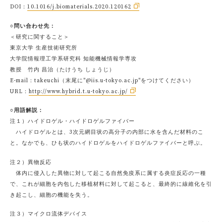
DOI：
10.1016/j.biomaterials.2020.120162
○問い合わせ先：
＜研究に関すること＞
東京大学 生産技術研究所
大学院情報理工学系研究科 知能機械情報学専攻
教授 竹内 昌治（たけうち しょうじ）
E-mail：takeuchi（末尾に"@iis.u-tokyo.ac.jp"をつけてください）
URL：
http://www.hybrid.t.u-tokyo.ac.jp/
○用語解説：
注１）ハイドロゲル・ハイドロゲルファイバー
ハイドロゲルとは、3次元網目状の高分子の内部に水を含んだ材料のこ
と。なかでも、ひも状のハイドロゲルをハイドロゲルファイバーと呼ぶ。
注２）異物反応
体内に侵入した異物に対して起こる自然免疫系に属する炎症反応の一種
で、これが細胞を内包した移植材料に対して起こると、最終的に線維化を引
き起こし、細胞の機能を失う。
注３）マイクロ流体デバイス