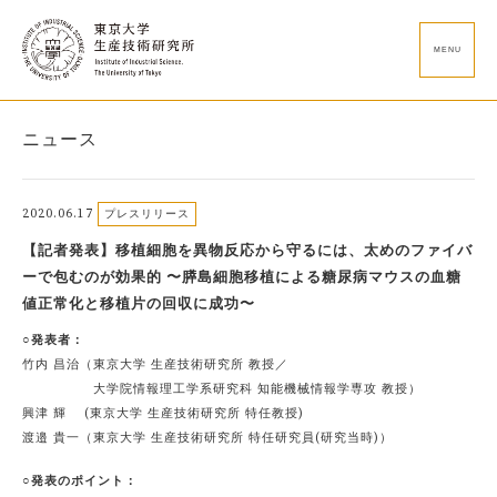
MENU
ニュース
2020.06.17
プレスリリース
【記者発表】移植細胞を異物反応から守るには、太めのファイバ
ーで包むのが効果的 〜膵島細胞移植による糖尿病マウスの血糖
値正常化と移植片の回収に成功〜
○発表者：
竹内 昌治（東京大学 生産技術研究所 教授／
大学院情報理工学系研究科 知能機械情報学専攻 教授）
興津 輝 (東京大学 生産技術研究所 特任教授)
渡邉 貴一（東京大学 生産技術研究所 特任研究員(研究当時)）
○発表のポイント：