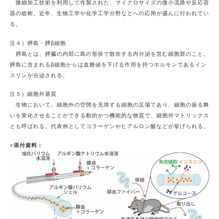
微細加工技術を利用して作製された、マイクロサイズの微小流路や反応容
器の総称。近年、生物工学や化学工学分野などへの応用が盛んに行われてい
る。
注４）膵島・膵β細胞
膵島とは、膵臓の内部に島の形状で散在する内分泌を営む細胞群のこと。
膵島に含まれるβ細胞からは血糖値を下げる作用を持つホルモンであるイン
スリンが分泌される。
注５）細胞外基質
生物において、細胞外の空間を充填する細胞の足場であり、細胞の振る舞
いを変化させることができる動的かつ機能的な物質で、細胞外マトリックス
とも呼ばれる。代表例としてコラーゲンやヒアルロン酸などが挙げられる。
○添付資料：