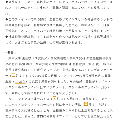
◆直径が１ミリメートル以上のハイドロゲルファイバーは、マイクロサイズ
のファイバーに比べて、生体内で異物と認識されにくいことを発見しまし
た。
◆このファイバーの中心部に、血糖に応じてインスリンを分泌するラットの
膵島細胞群を詰め、糖尿病マウスに移植したところ、血糖値が１００日以上
正常化し、さらにファイバーを移植細胞ごと回収することに成功しました。
◆神経細胞や肝細胞、ｉＰＳ細胞から作った細胞などを移植する保護材料と
して、さまざまな病気の治療への応用が期待されます。
○概要：
東京大学 生産技術研究所／大学院情報理工学系研究科 知能機械情報学専
攻の竹内 昌治 教授、生産技術研究所の興津 輝 特任教授、渡邉 貴一 特任研
究員（研究当時）らの研究グループは、直径の異なるハイドロゲルファイバ
ー（
注１
）をマウスの腹腔に移植し、ファイバーの直径が生体内の異物
反応（
注２
）に及ぼす影響を調べました。その結果、直径がミリメート
ルスケールのファイバーはマイクロメートルスケールのファイバーと比べ
て、異物として認識されにくいことを発見しました。
次に、マイクロ流体デバイス（
注３
）を用いて、直径が１ミリメート
ルのハイドロゲルファイバーの中心部にラットの膵島（
注４
）を詰め、
糖尿病マウスに移植したところ、血糖値を１００日以上正常化することに成
功しました。さらに、体内に分散せずファイバーとしてひと塊に保たれるた