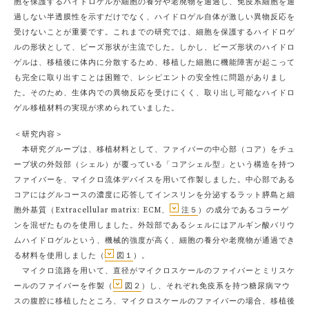
胞を保護するハイドロゲルが細胞の養分や老廃物を通過し、免疫系細胞を通
過しない半透膜性を示すだけでなく、ハイドロゲル自体が激しい異物反応を
受けないことが重要です。これまでの研究では、細胞を保護するハイドロゲ
ルの形状として、ビーズ形状が主流でした。しかし、ビーズ形状のハイドロ
ゲルは、移植後に体内に分散するため、移植した細胞に機能障害が起こって
も完全に取り出すことは困難で、レシピエントの安全性に問題がありまし
た。そのため、生体内での異物反応を受けにくく、取り出し可能なハイドロ
ゲル移植材料の実現が求められていました。
＜研究内容＞
本研究グループは、移植材料として、ファイバーの中心部（コア）をチュ
ーブ状の外殻部（シェル）が覆っている「コアシェル型」という構造を持つ
ファイバーを、マイクロ流体デバイスを用いて作製しました。中心部である
コアにはグルコースの濃度に応答してインスリンを分泌するラット膵島と細
胞外基質（Extracellular matrix: ECM、
注５
）の成分であるコラーゲ
ンを混ぜたものを使用しました。外殻部であるシェルにはアルギン酸バリウ
ムハイドロゲルという、機械的強度が高く、細胞の養分や老廃物が通過でき
る材料を使用しました（
図１
）。
マイクロ流路を用いて、直径がマイクロスケールのファイバーとミリスケ
ールのファイバーを作製（
図２
）し、それぞれ免疫系を持つ糖尿病マウ
スの腹腔に移植したところ、マイクロスケールのファイバーの場合、移植後