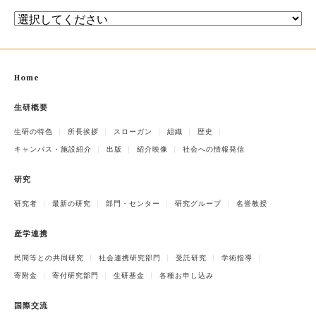
Home
生研概要
生研の特色
所長挨拶
スローガン
組織
歴史
キャンパス・施設紹介
出版
紹介映像
社会への情報発信
研究
研究者
最新の研究
部門・センター
研究グループ
名誉教授
産学連携
民間等との共同研究
社会連携研究部門
受託研究
学術指導
寄附金
寄付研究部門
生研基金
各種お申し込み
国際交流