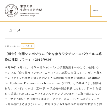
MENU
ニュース
2019.12.01
イベント
【報告】公開シンポジウム「命を救うワクチン～ニパウイルス感
染に注目して～」（2019/9/30）
９月30日（月）に、本学本郷キャンパスの伊藤謝恩ホールにて、公開シン
ポジウム『命を救うワクチン～ニパウイルス感染に注目して～』が、本所と
予防ワクチンの開発支援を目的とした国際的研究開発支援機関、Coalition
for Epidemic Preparedness Innovations（CEPI）との共催により開催さ
れた。シンポジウムは、五神 真 本学総長の開会挨拶に始まり、日本から初
めて採択されたCEPIニパウイルスワクチンプロジェクトの取り組みについ
て、甲斐 知惠子 特任教授を筆頭に、アジア、米国、EUからのプロジェク
ト関係者による講演が行われ、致死性ウイルス感染症の脅威に対抗する予防