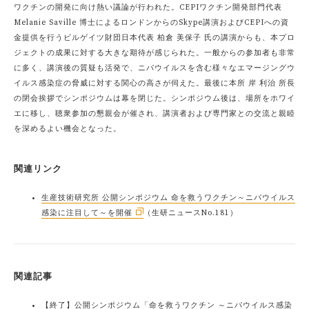
ワクチンの開発に向け熱い議論が行われた。CEPIワクチン開発部門代表
Melanie Saville 博士によるロンドンからのSkype講演およびCEPIへの資
金提供を行うビルゲイツ財団日本代表 柏倉 美保子 氏の講演からも、本プロ
ジェクトの成果に対する大きな期待が感じられた。一般からの参加者も非常
に多く、講演後の質疑も活発で、ニパウイルスを含む様々なエマージングウ
イルス感染症の脅威に対する関心の高さが伺えた。最後に本所 岸 利治 所長
の閉会挨拶でシンポジウムは幕を閉じた。シンポジウム後は、場所をホワイ
エに移し、聴衆参加の懇親会が催され、講演者および専門家との交流と親睦
を深めるよい機会となった。
関連リンク
生産技術研究所 公開シンポジウム 命を救うワクチン～ニパウイルス
感染に注目して～を開催
（生研ニュースNo.181）
関連記事
【終了】公開シンポジウム「命を救うワクチン ～ニパウイルス感染