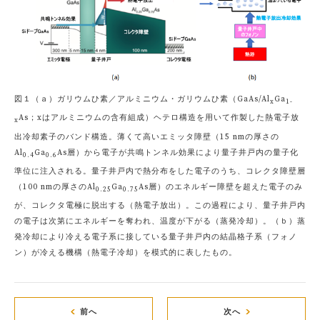
図１（ａ）ガリウムひ素／アルミニウム・ガリウムひ素（GaAs/Al
Ga
x
1-
As；xはアルミニウムの含有組成）ヘテロ構造を用いて作製した熱電子放
x
出冷却素子のバンド構造。薄くて高いエミッタ障壁（15 nmの厚さの
Al
Ga
As層）から電子が共鳴トンネル効果により量子井戸内の量子化
0.4
0.6
準位に注入される。量子井戸内で熱分布をした電子のうち、コレクタ障壁層
（100 nmの厚さのAl
Ga
As層）のエネルギー障壁を超えた電子のみ
0.25
0.75
が、コレクタ電極に脱出する（熱電子放出）。この過程により、量子井戸内
の電子は次第にエネルギーを奪われ、温度が下がる（蒸発冷却）。（ｂ）蒸
発冷却により冷える電子系に接している量子井戸内の結晶格子系（フォノ
ン）が冷える機構（熱電子冷却）を模式的に表したもの。
前へ
次へ