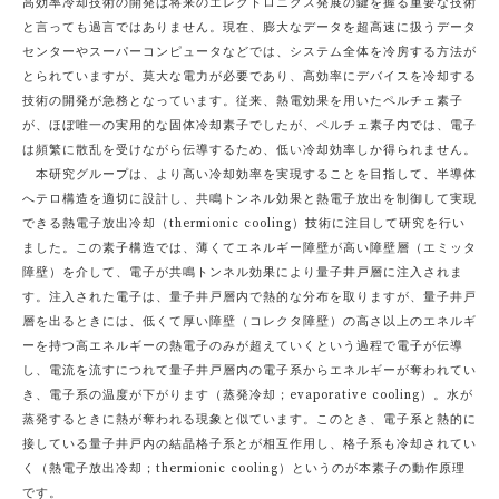
高効率冷却技術の開発は将来のエレクトロニクス発展の鍵を握る重要な技術
と言っても過言ではありません。現在、膨大なデータを超高速に扱うデータ
センターやスーパーコンピュータなどでは、システム全体を冷房する方法が
とられていますが、莫大な電力が必要であり、高効率にデバイスを冷却する
技術の開発が急務となっています。従来、熱電効果を用いたペルチェ素子
が、ほぼ唯一の実用的な固体冷却素子でしたが、ペルチェ素子内では、電子
は頻繁に散乱を受けながら伝導するため、低い冷却効率しか得られません。
本研究グループは、より高い冷却効率を実現することを目指して、半導体
へテロ構造を適切に設計し、共鳴トンネル効果と熱電子放出を制御して実現
できる熱電子放出冷却（thermionic cooling）技術に注目して研究を行い
ました。この素子構造では、薄くてエネルギー障壁が高い障壁層（エミッタ
障壁）を介して、電子が共鳴トンネル効果により量子井戸層に注入されま
す。注入された電子は、量子井戸層内で熱的な分布を取りますが、量子井戸
層を出るときには、低くて厚い障壁（コレクタ障壁）の高さ以上のエネルギ
ーを持つ高エネルギーの熱電子のみが超えていくという過程で電子が伝導
し、電流を流すにつれて量子井戸層内の電子系からエネルギーが奪われてい
き、電子系の温度が下がります（蒸発冷却；evaporative cooling）。水が
蒸発するときに熱が奪われる現象と似ています。このとき、電子系と熱的に
接している量子井戸内の結晶格子系とが相互作用し、格子系も冷却されてい
く（熱電子放出冷却；thermionic cooling）というのが本素子の動作原理
です。