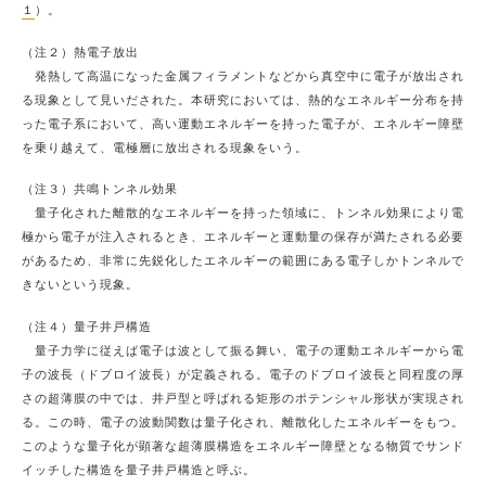
１
）。
（注２）熱電子放出
発熱して高温になった金属フィラメントなどから真空中に電子が放出され
る現象として見いだされた。本研究においては、熱的なエネルギー分布を持
った電子系において、高い運動エネルギーを持った電子が、エネルギー障壁
を乗り越えて、電極層に放出される現象をいう。
（注３）共鳴トンネル効果
量子化された離散的なエネルギーを持った領域に、トンネル効果により電
極から電子が注入されるとき、エネルギーと運動量の保存が満たされる必要
があるため、非常に先鋭化したエネルギーの範囲にある電子しかトンネルで
きないという現象。
（注４）量子井戸構造
量子力学に従えば電子は波として振る舞い、電子の運動エネルギーから電
子の波長（ドブロイ波長）が定義される。電子のドブロイ波長と同程度の厚
さの超薄膜の中では、井戸型と呼ばれる矩形のポテンシャル形状が実現され
る。この時、電子の波動関数は量子化され、離散化したエネルギーをもつ。
このような量子化が顕著な超薄膜構造をエネルギー障壁となる物質でサンド
イッチした構造を量子井戸構造と呼ぶ。