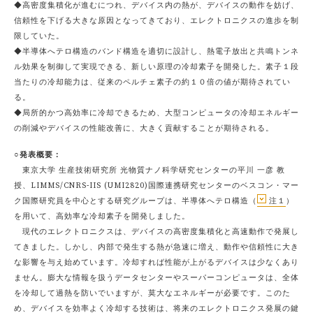
◆高密度集積化が進むにつれ、デバイス内の熱が、デバイスの動作を妨げ、
信頼性を下げる大きな原因となってきており、エレクトロニクスの進歩を制
限していた。
◆半導体へテロ構造のバンド構造を適切に設計し、熱電子放出と共鳴トンネ
ル効果を制御して実現できる、新しい原理の冷却素子を開発した。素子１段
当たりの冷却能力は、従来のペルチェ素子の約１０倍の値が期待されてい
る。
◆局所的かつ高効率に冷却できるため、大型コンピュータの冷却エネルギー
の削減やデバイスの性能改善に、大きく貢献することが期待される。
○発表概要：
東京大学 生産技術研究所 光物質ナノ科学研究センターの平川 一彦 教
授、LIMMS/CNRS-IIS (UMI2820)国際連携研究センターのベスコン・マー
ク国際研究員を中心とする研究グループは、半導体へテロ構造（
注１
）
を用いて、高効率な冷却素子を開発しました。
現代のエレクトロニクスは、デバイスの高密度集積化と高速動作で発展し
てきました。しかし、内部で発生する熱が急速に増え、動作や信頼性に大き
な影響を与え始めています。冷却すれば性能が上がるデバイスは少なくあり
ません。膨大な情報を扱うデータセンターやスーパーコンピュータは、全体
を冷却して過熱を防いでいますが、莫大なエネルギーが必要です。このた
め、デバイスを効率よく冷却する技術は、将来のエレクトロニクス発展の鍵