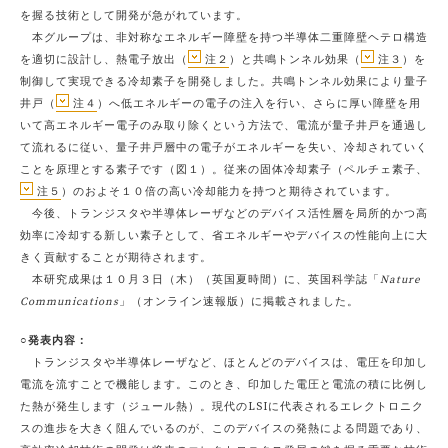
を握る技術として開発が急がれています。
本グループは、非対称なエネルギー障壁を持つ半導体二重障壁ヘテロ構造
を適切に設計し、熱電子放出（
注２
）と共鳴トンネル効果（
注３
）を
制御して実現できる冷却素子を開発しました。共鳴トンネル効果により量子
井戸（
注４
）へ低エネルギーの電子の注入を行い、さらに厚い障壁を用
いて高エネルギー電子のみ取り除くという方法で、電流が量子井戸を通過し
て流れるに従い、量子井戸層中の電子がエネルギーを失い、冷却されていく
ことを原理とする素子です（図１）。従来の固体冷却素子（ペルチェ素子、
注５
）のおよそ１０倍の高い冷却能力を持つと期待されています。
今後、トランジスタや半導体レーザなどのデバイス活性層を局所的かつ高
効率に冷却する新しい素子として、省エネルギーやデバイスの性能向上に大
きく貢献することが期待されます。
本研究成果は１０月３日（木）（英国夏時間）に、英国科学誌「
Nature
Communications
」（オンライン速報版）に掲載されました。
○発表内容：
トランジスタや半導体レーザなど、ほとんどのデバイスは、電圧を印加し
電流を流すことで機能します。このとき、印加した電圧と電流の積に比例し
た熱が発生します（ジュール熱）。現代のLSIに代表されるエレクトロニク
スの進歩を大きく阻んでいるのが、このデバイスの発熱による問題であり、