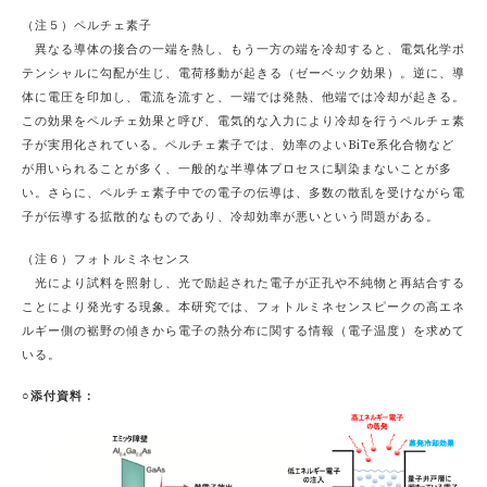
（注５）ペルチェ素子
異なる導体の接合の一端を熱し、もう一方の端を冷却すると、電気化学ポ
テンシャルに勾配が生じ、電荷移動が起きる（ゼーベック効果）。逆に、導
体に電圧を印加し、電流を流すと、一端では発熱、他端では冷却が起きる。
この効果をペルチェ効果と呼び、電気的な入力により冷却を行うペルチェ素
子が実用化されている。ペルチェ素子では、効率のよいBiTe系化合物など
が用いられることが多く、一般的な半導体プロセスに馴染まないことが多
い。さらに、ペルチェ素子中での電子の伝導は、多数の散乱を受けながら電
子が伝導する拡散的なものであり、冷却効率が悪いという問題がある。
（注６）フォトルミネセンス
光により試料を照射し、光で励起された電子が正孔や不純物と再結合する
ことにより発光する現象。本研究では、フォトルミネセンスピークの高エネ
ルギー側の裾野の傾きから電子の熱分布に関する情報（電子温度）を求めて
いる。
○添付資料：