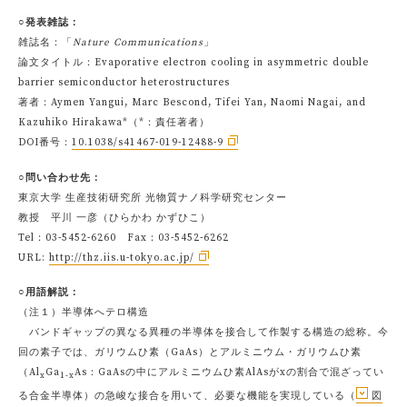
○発表雑誌：
雑誌名：「
Nature Communications
」
論文タイトル：Evaporative electron cooling in asymmetric double
barrier semiconductor heterostructures
著者：Aymen Yangui, Marc Bescond, Tifei Yan, Naomi Nagai, and
Kazuhiko Hirakawa*（*：責任著者）
DOI番号：
10.1038/s41467-019-12488-9
○問い合わせ先：
東京大学 生産技術研究所 光物質ナノ科学研究センター
教授 平川 一彦（ひらかわ かずひこ）
Tel：03-5452-6260 Fax：03-5452-6262
URL:
http://thz.iis.u-tokyo.ac.jp/
○用語解説：
（注１）半導体へテロ構造
バンドギャップの異なる異種の半導体を接合して作製する構造の総称。今
回の素子では、ガリウムひ素（GaAs）とアルミニウム・ガリウムひ素
（Al
Ga
As：GaAsの中にアルミニウムひ素AlAsがxの割合で混ざってい
x
1-x
る合金半導体）の急峻な接合を用いて、必要な機能を実現している（
図