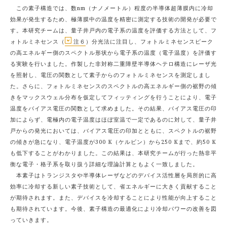
この素子構造では、数nm（ナノメートル）程度の半導体超薄膜内に冷却
効果が発生するため、極薄膜中の温度を精密に測定する技術の開発が必要で
す。本研究チームは、量子井戸内の電子系の温度を評価する方法として、フ
ォトルミネセンス（
注６
）分光法に注目し、フォトルミネセンスピーク
の高エネルギー側のスペクトル形状から電子系の温度（電子温度）を評価す
る実験を行いました。作製した非対称二重障壁半導体ヘテロ構造にレーザ光
を照射し、電圧の関数として素子からのフォトルミネセンスを測定しまし
た。さらに、フォトルミネセンスのスペクトルの高エネルギー側の裾野の傾
きをマックスウェル分布を仮定してフィッティングを行うことにより、電子
温度をバイアス電圧の関数として求めました。その結果、バイアス電圧の印
加によらず、電極内の電子温度はほぼ室温で一定であるのに対して、量子井
戸からの発光においては、バイアス電圧の印加とともに、スペクトルの裾野
の傾きが急になり、電子温度が300 K（ケルビン）から250 Kまで、約50 K
も低下することがわかりました。この結果は、本研究チームが行った熱非平
衡な電子・格子系を取り扱う詳細な理論計算ともよく一致しました。
本素子はトランジスタや半導体レーザなどのデバイス活性層を局所的に高
効率に冷却する新しい素子技術として、省エネルギーに大きく貢献すること
が期待されます。また、デバイスを冷却することにより性能が向上すること
も期待されています。今後、素子構造の最適化により冷却パワーの改善を図
っていきます。