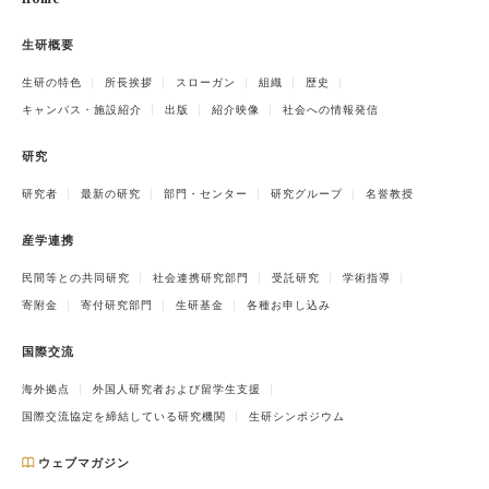
Home
生研概要
生研の特色
所長挨拶
スローガン
組織
歴史
キャンパス・施設紹介
出版
紹介映像
社会への情報発信
研究
研究者
最新の研究
部門・センター
研究グループ
名誉教授
産学連携
民間等との共同研究
社会連携研究部門
受託研究
学術指導
寄附金
寄付研究部門
生研基金
各種お申し込み
国際交流
海外拠点
外国人研究者および留学生支援
国際交流協定を締結している研究機関
生研シンポジウム
ウェブマガジン