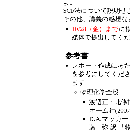
よ。
SCF法について説明せ
その他、講義の感想な
10/28（金）まで
に
媒体で提出してく
参考書
†
レポート作成にあた
を参考にしてくだ
ます。
物理化学全般
渡辺正・北條
オーム社(2007),\
D.A.マッカ
藤一弥[訳]