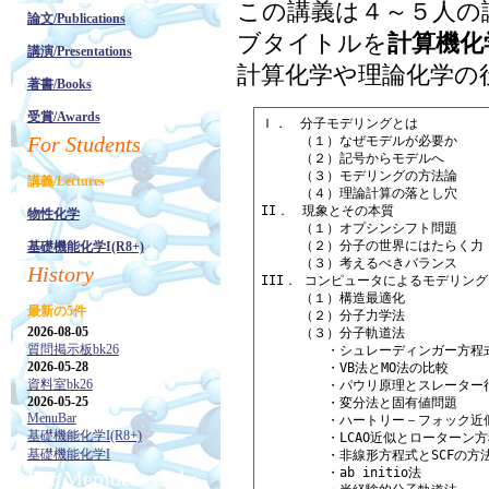
この講義は４～５人の
論文/Publications
ブタイトルを
計算機化
講演/Presentations
計算化学や理論化学の
著書/Books
受賞/Awards
Ｉ．　分子モデリングとは

For Students
　　　（１）なぜモデルが必要か

　　　（２）記号からモデルへ

　　　（３）モデリングの方法論

講義/Lectures
　　　（４）理論計算の落とし穴

II．　現象とその本質

物性化学
　　　（１）オプシンシフト問題

　　　（２）分子の世界にはたらく力

基礎機能化学I(R8+)
　　　（３）考えるべきバランス

History
III． コンピュータによるモデリング

　　　（１）構造最適化

最新の5件
　　　（２）分子力学法

2026-08-05
　　　（３）分子軌道法

質問掲示板bk26
　　　　　・シュレーディンガー方程式
2026-05-28
　　　　　・VB法とMO法の比較

資料室bk26
　　　　　・パウリ原理とスレーター行
2026-05-25
　　　　　・変分法と固有値問題

MenuBar
　　　　　・ハートリー－フォック近似
基礎機能化学I(R8+)
　　　　　・LCAO近似とローターン方
基礎機能化学I
　　　　　・非線形方程式とSCFの方法
　　　　　・ab initio法

For Members Only