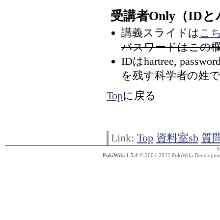
受講者Only（I
講義スライドは
こ
パスワードはこの
IDはhartree, p
を残す科学者の姓で
Top
に戻る
Link:
Top
資料室sb
質問
S
PukiWiki 1.5.4
© 2001-2022
PukiWiki Developm