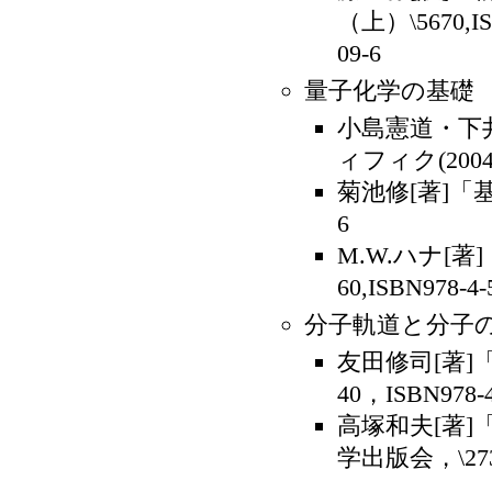
（上）\5670,ISB
09-6
量子化学の基礎
小島憲道・下
ィフィク(2004) 
菊池修[著]「基礎
6
M.W.ハナ[
60,ISBN978-4-
分子軌道と分子
友田修司[著
40，ISBN978-4
高塚和夫[著
学出版会，\2730，