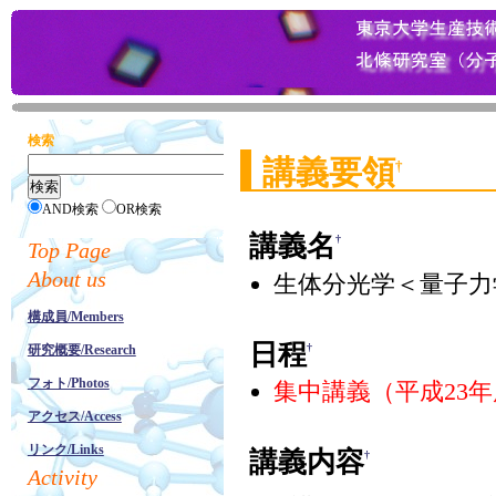
検索
講義要領
†
AND検索
OR検索
講義名
†
Top Page
About us
生体分光学＜量子力
構成員/Members
日程
†
研究概要/Research
フォト/Photos
集中講義（平成23
アクセス/Access
リンク/Links
講義内容
†
Activity