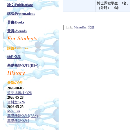
博士課程学生 3名
論文/Publications
（外研） 0名
講演/Presentations
著書/Books
Link:
MenuBar
北條
受賞/Awards
For Students
講義/Lectures
物性化学
基礎機能化学I(R8+)
History
最新の5件
2026-08-05
質問掲示板bk26
2026-05-28
資料室bk26
2026-05-25
MenuBar
基礎機能化学I(R8+)
基礎機能化学I
For Members Only