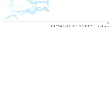
研究室wiki
管理者用
S
PukiWiki 1.5.4
© 2001-2022
PukiWiki Developm