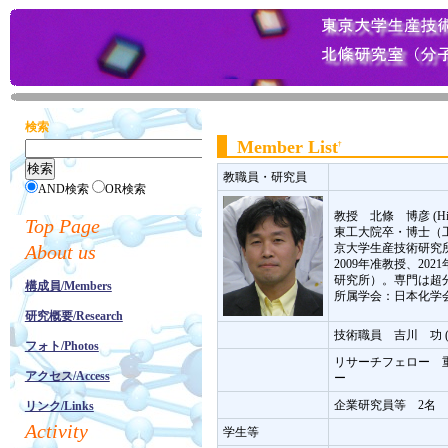
検索
Member List
†
教職員・研究員
AND検索
OR検索
教授 北條 博彦 (Hiro
Top Page
東工大院卒・博士（工
About us
京大学生産技術研究
2009年准教授、20
研究所）。専門は超
構成員/Members
所属学会：日本化学
研究概要/Research
技術職員 吉川 功 (Isa
フォト/Photos
リサーチフェロー 重光 
アクセス/Access
ー
企業研究員等 2名
リンク/Links
Activity
学生等