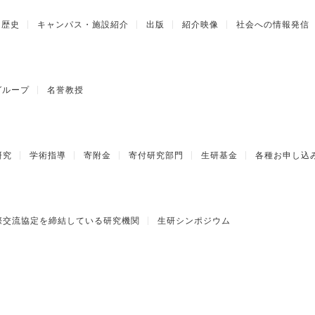
歴史
キャンパス・施設紹介
出版
紹介映像
社会への情報発信
グループ
名誉教授
研究
学術指導
寄附金
寄付研究部門
生研基金
各種お申し込
際交流協定を締結している研究機関
生研シンポジウム