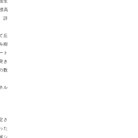
植生
標高
、詳
て丘
み樹
ート
突き
の数
ネル
定さ
った
候シ