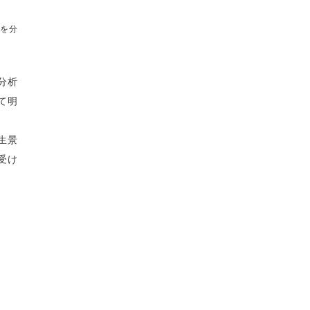
を分
分析
て明
生景
受け