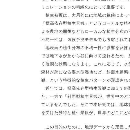
ミュレーションの精緻化にとって重要です。
植生被覆は、大局的には地域の気候によって
「標高依存型植生景観」というローカルな植
よる農地の開墾などもローカルな植生分布の
不均一性は、気候予測モデルでも考慮されて
地表面の植生分布の不均一性に影響を及ぼす
では地下水が丘から谷に向けて流れるため、
く湿潤な状態になります。これに応じて、水
森林が疎になる湛水型湿地など、斜面水動態
観」という特徴的な植生パターンが形成され
近年では、標高依存型植生景観に加えて斜面
た。一方で「斜面型植生景観が、世界中のど
ていませんでした。そこで本研究では、地球
を受けた独特な植生景観が、世界のどこにど
この目的のために、地形データから定義した