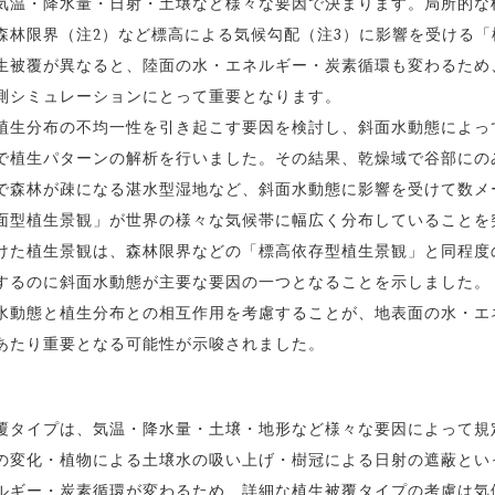
温・降水量・日射・土壌など様々な要因で決まります。局所的な
森林限界（注2）など標高による気候勾配（注3）に影響を受ける「
生被覆が異なると、陸面の水・エネルギー・炭素循環も変わるため
測シミュレーションにとって重要となります。
生分布の不均一性を引き起こす要因を検討し、斜面水動態によっ
で植生パターンの解析を行いました。その結果、乾燥域で谷部にの
で森林が疎になる湛水型湿地など、斜面水動態に影響を受けて数メ
面型植生景観」が世界の様々な気候帯に幅広く分布していることを
けた植生景観は、森林限界などの「標高依存型植生景観」と同程度
するのに斜面水動態が主要な要因の一つとなることを示しました。
動態と植生分布との相互作用を考慮することが、地表面の水・エ
あたり重要となる可能性が示唆されました。
タイプは、気温・降水量・土壌・地形など様々な要因によって規
の変化・植物による土壌水の吸い上げ・樹冠による日射の遮蔽とい
ルギー・炭素循環が変わるため、詳細な植生被覆タイプの考慮は気