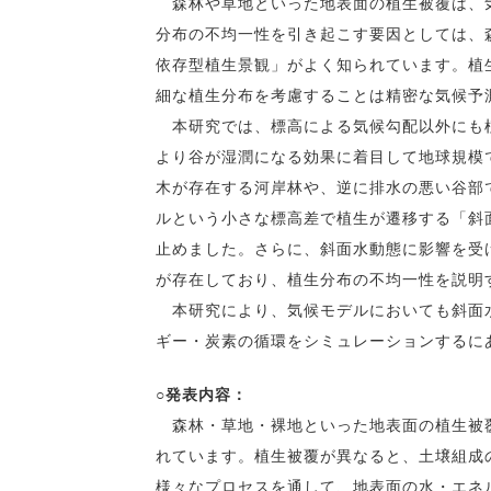
森林や草地といった地表面の植生被覆は、気
分布の不均一性を引き起こす要因としては、
依存型植生景観」がよく知られています。植
細な植生分布を考慮することは精密な気候予
本研究では、標高による気候勾配以外にも植
より谷が湿潤になる効果に着目して地球規模
木が存在する河岸林や、逆に排水の悪い谷部
ルという小さな標高差で植生が遷移する「斜
止めました。さらに、斜面水動態に影響を受
が存在しており、植生分布の不均一性を説明
本研究により、気候モデルにおいても斜面水
ギー・炭素の循環をシミュレーションするに
○発表内容：
森林・草地・裸地といった地表面の植生被覆
れています。植生被覆が異なると、土壌組成
様々なプロセスを通して、地表面の水・エネ