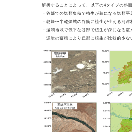
解析することによって、以下の4タイプの斜
・谷部での塩類集積で植生が疎になる塩類平原（S
・乾燥〜半乾燥域の谷筋に植生が生える河岸林（Arid/S
・湿潤地域で低平な谷部で植生が疎になる湛水型湿地
・泥炭の蓄積により丘部に植生が比較的少ない部