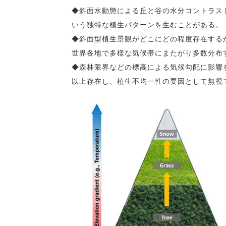
◆斜面水動態による丘と谷の水分コントラス
いう独特な植生パターンを生むことがある。
◆斜面型植生景観がどこにどの程度存在する
世界各地で多様な気候帯にまたがり多数分布
◆森林限界などの標高による気候勾配に影響
以上存在し、植生不均一性の要因として無視