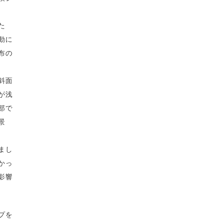
た
動に
布の
斜面
が浅
部で
景
まし
かっ
影響
プを