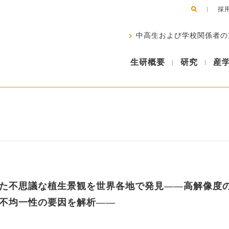
採
中高生および学校関係者の
生研概要
研究
産
た不思議な植生景観を世界各地で発見――高解像度
不均一性の要因を解析――