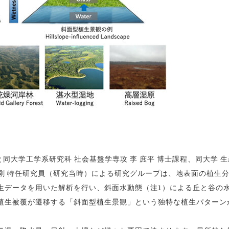
同大学工学系研究科 社会基盤学専攻 李 庶平 博士課程、同大学 
趙 剛 特任研究員（研究当時）による研究グループは、地表面の植生
生データを用いた解析を行い、斜面水動態（注1）による丘と谷の
植生被覆が遷移する「斜面型植生景観」という独特な植生パターン