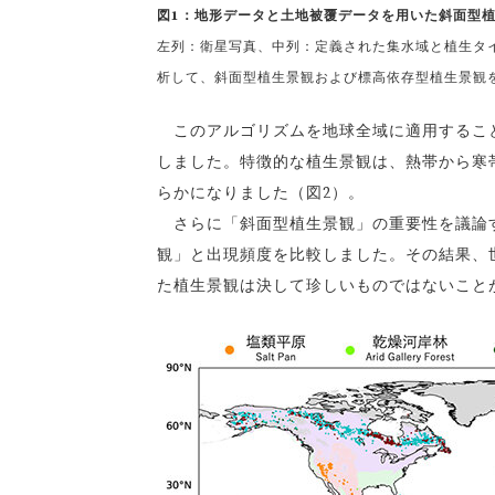
図1：地形データと土地被覆データを用いた斜面型
左列：衛星写真、中列：定義された集水域と植生タ
析して、斜面型植生景観および標高依存型植生景観
このアルゴリズムを地球全域に適用すること
しました。特徴的な植生景観は、熱帯から寒
らかになりました（図2）。
さらに「斜面型植生景観」の重要性を議論す
観」と出現頻度を比較しました。その結果、
た植生景観は決して珍しいものではないこと