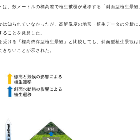
トは、数メートルの標高差で植生被覆が遷移する「斜面型植生景観
かは知られていなかったが、高解像度の地形・植生データの分析に
することを発見した。
を受ける「標高依存型植生景観」と比較しても、斜面型植生景観は
できないことが示された。