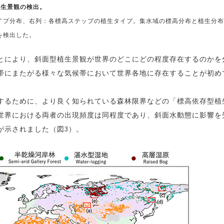
植生景観の検出。
イプ分布、右列：各標高ステップの植生タイプ。集水域の標高分布と植生分布
を検出した。
により、斜面型植生景観が世界のどこにどの程度存在するのかを
帯にまたがる様々な気候帯において世界各地に存在することが初め
るために、より良く知られている森林限界などの「標高依存型植
世界における両者の出現頻度は同程度であり、斜面水動態に影響を
が示されました（図3）。