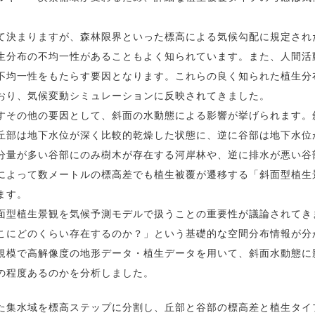
決まりますが、森林限界といった標高による気候勾配に規定され
生分布の不均一性があることもよく知られています。また、人間活
不均一性をもたらす要因となります。これらの良く知られた植生分
おり、気候変動シミュレーションに反映されてきました。
その他の要因として、斜面の水動態による影響が挙げられます。
丘部は地下水位が深く比較的乾燥した状態に、逆に谷部は地下水位
分量が多い谷部にのみ樹木が存在する河岸林や、逆に排水が悪い谷
によって数メートルの標高差でも植生被覆が遷移する「斜面型植生
ます。
型植生景観を気候予測モデルで扱うことの重要性が議論されてき
こにどのくらい存在するのか？」という基礎的な空間分布情報が分
規模で高解像度の地形データ・植生データを用いて、斜面水動態に
の程度あるのかを分析しました。
集水域を標高ステップに分割し、丘部と谷部の標高差と植生タイ