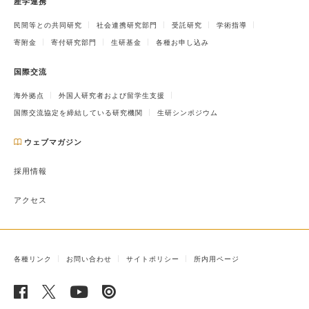
産学連携
民間等との共同研究
社会連携研究部門
受託研究
学術指導
寄附金
寄付研究部門
生研基金
各種お申し込み
国際交流
海外拠点
外国人研究者および留学生支援
国際交流協定を締結している研究機関
生研シンポジウム
ウェブマガジン
採用情報
アクセス
各種リンク
お問い合わせ
サイトポリシー
所内用ページ