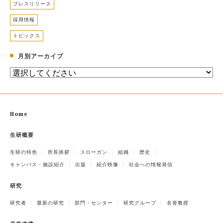
プレスリリース
採用情報
トピックス
月別アーカイブ
Home
生研概要
生研の特色
所長挨拶
スローガン
組織
歴史
キャンパス・施設紹介
出版
紹介映像
社会への情報発信
研究
研究者
最新の研究
部門・センター
研究グループ
名誉教授