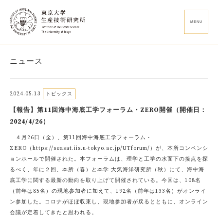
MENU
ニュース
2024.05.13
トピックス
【報告】第11回海中海底工学フォーラム・ZERO開催（開催日：
2024/4/26）
４月26日（金）、第11回海中海底工学フォーラム・
ZERO（https://seasat.iis.u-tokyo.ac.jp/UTforum/）が、本所コンベンシ
ョンホールで開催された。本フォーラムは、理学と工学の水面下の接点を探
るべく、年に２回、本所（春）と本学 大気海洋研究所（秋）にて、海中海
底工学に関する最新の動向を取り上げて開催されている。今回は、108名
（前年は85名）の現地参加者に加えて、192名（前年は133名）がオンライ
ン参加した。コロナがほぼ収束し、現地参加者が戻るとともに、オンライン
会議が定着してきたと思われる。