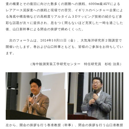
査の概要とその復旧に向けた数多くの困難への挑戦、6000m級AUVによる
レアアース泥探査への挑戦と現場での苦労、イギリスのベンチャー企業によ
る海底や構造物などの高精度リアルタイム３Dマッピング技術の紹介など多
彩な話題が次々に提供され、息をつく間もないほど充実した一時を過ごした
後、山口新幹事による閉会の挨拶で締めくくった。
次のフォーラムは、2024年10月11日（金）、大気海洋研究所２階講堂で
開催いたします。巻および山口幹事ともども、皆様のご参加をお待ちしてい
ます。
（海中観測実装工学研究センター 特任研究員 杉松 治美）
左から、開会の挨拶を行う巻准教授（幹事）、閉会の挨拶を行う山口准教授