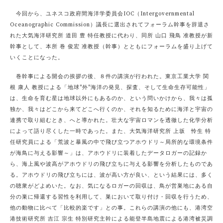
今回から、ユネスコ政府間海洋学委員会IOC（Intergovernmental
Oceanographic Commission）議長に選出されてフォーラム幹事を辞退さ
れた大気海洋研究所 道田 豊 特任教授に代わり、同所 山口 飛鳥 准教授が新
幹事として、本所 巻 俊宏 准教授（幹事）とともにフォーラムを盛り上げて
いくことになった。
巻幹事による開会の挨拶の後、８件の講演が行われた。東京工業大学 関
根 康人 教授による「地球"外"海洋の発見、探査、そして生命生存可能性」
は、生命を育む星は地球以外にもあるのか、という問いかけから、我々は孤
独か、我々はどこから来てどこへ行くのか、それを知るために海洋と宇宙の
連携で取り組むとき、へと導かれた。壮大な宇宙ロマンを透徹した化学分析
によって語り尽くした一時であった。また、大気海洋研究所 上坂 怜生 特
任研究員による「荒波と暴風の中で飛び立つアホウドリ～局所的な環境条件
が海鳥に与える影響～」は、アホウドリに装着したデータロガーの記録か
ら、海上風や波高がアホウドリの飛び立ちに与える影響を分析したものであ
る。アホウドリの飛び立ちには、波が高い方が良い、という結果には、多く
の聴衆がどよめいた。なお、気になるロガーの回収は、鳥が営巣地にある自
分の巣に帰還する習性を利用して、巣において取り付け・回収を行うため、
他の動物に比べて「比較的楽です」との事。これらの講演の他にも、港湾空
港技術研究所 吉江 宗生 特別研究主幹による能登半島地震による港湾被災調