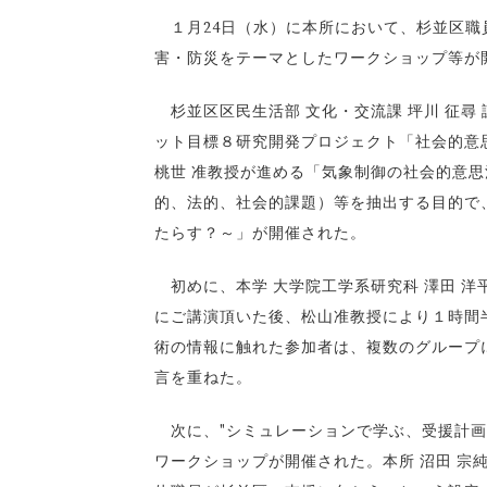
１月24日（水）に本所において、杉並区職
害・防災をテーマとしたワークショップ等が
杉並区区民生活部 文化・交流課 坪川 征尋 
ット目標８研究開発プロジェクト「社会的意
桃世 准教授が進める「気象制御の社会的意思
的、法的、社会的課題）等を抽出する目的で
たらす？～」が開催された。
初めに、本学 大学院工学系研究科 澤田 洋
にご講演頂いた後、松山准教授により１時間
術の情報に触れた参加者は、複数のグループ
言を重ねた。
次に、"シミュレーションで学ぶ、受援計画
ワークショップが開催された。本所 沼田 宗