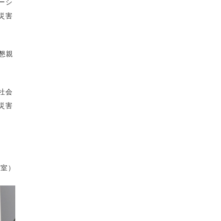
ーシ
災害
懇親
社会
災害
室）