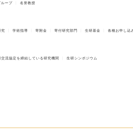
グループ
名誉教授
研究
学術指導
寄附金
寄付研究部門
生研基金
各種お申し込
際交流協定を締結している研究機関
生研シンポジウム