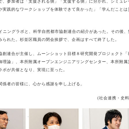
で、参加者は「支援される側」「支援する側」に分かれ、シミュレ
や実践的なワークショップを体験できて良かった」「学んだことは
。
ダイニングラボと、科学自然都市協創連合の紹介があった。その後、
みられた。杉並区職員の閉会挨拶で、企画はすべて終了した。
創連合が主催し、ムーンショット目標８研究開発プロジェクト「
御理論」、本所附属オープンエンジニアリングセンター、本所附属
ラボが共催となり、実現に至った。
関係者の皆様に、心から感謝を申し上げる。
(社会連携・史料