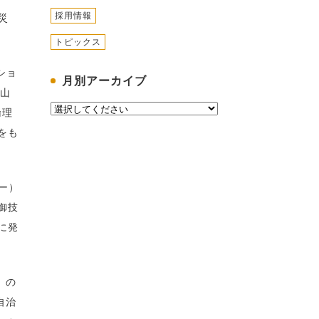
採用情報
災
トピックス
ショ
月別アーカイブ
松山
倫理
をも
ー）
御技
に発
）の
自治