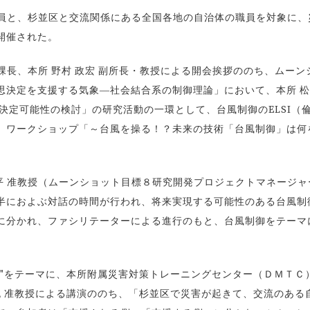
員と、杉並区と交流関係にある全国各地の自治体の職員を対象に、
開催された。
課長、本所 野村 政宏 副所長・教授による開会挨拶ののち、ムーン
思決定を支援する気象―社会結合系の制御理論」において、本所 
決定可能性の検討」の研究活動の一環として、台風制御のELSI（
、ワークショップ「～台風を操る！？未来の技術「台風制御」は何
平 准教授（ムーンショット目標８研究開発プロジェクトマネージャ
半におよぶ対話の時間が行われ、将来実現する可能性のある台風制
に分かれ、ファシリテーターによる進行のもと、台風制御をテーマ
"をテーマに、本所附属災害対策トレーニングセンター（ＤＭＴＣ
純 准教授による講演ののち、「杉並区で災害が起きて、交流のある