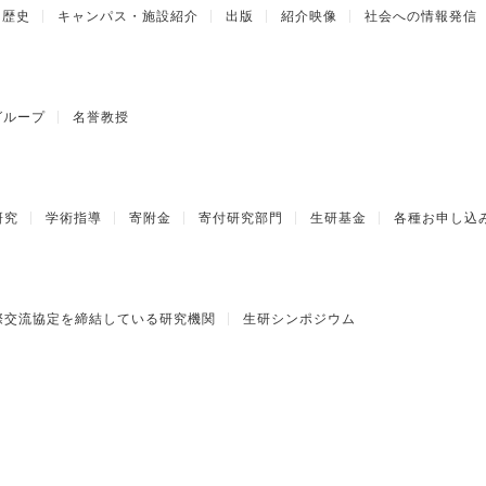
歴史
キャンパス・施設紹介
出版
紹介映像
社会への情報発信
グループ
名誉教授
研究
学術指導
寄附金
寄付研究部門
生研基金
各種お申し込
際交流協定を締結している研究機関
生研シンポジウム