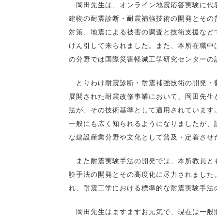
岡田先生は、オンライン地震応答実験に代表
建物の耐震診断・耐震補強技術の開発とその
対策、地震による被害の調査と技術支援など
けん引して来られました。また、本所在職中は
の分野では国際災害軽減工学研究センターの
とりわけ耐震診断・耐震補強技術の開発・普
展開された耐震改修事業において、岡田先生
法が、その技術基準として適用されています
一般にも広く知られるようになりましたが、
な建設産業分野や文化として普及・定着させ
また耐震実験手法の開発では、本所教員とも
験手法の開発とその高度化に尽力されました。この手法はP
れ、耐震工学における標準的な耐震実験手法
岡田先生はますますお元気で、現在は一般財