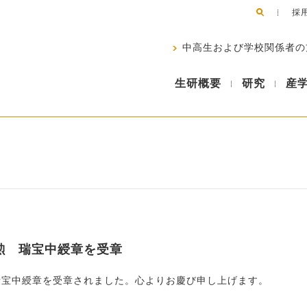
採
中高生および学校関係者の
生研概要
研究
産
勲 瑞宝中綬章を受章
瑞宝中綬章を受章されました。心よりお慶び申し上げます。