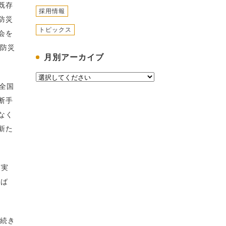
既存
採用情報
防災
トピックス
会を
震防災
月別アーカイブ
全国
断手
なく
新た
答実
呼ば
続き