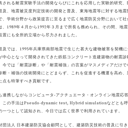
される耐震実験手法の開発ならびにこれを応用した実験的研究、
普及、地震被災度判定技術の開発と普及、東海地震等に対する地震
で、学術分野から政策提言に至るまで広く地震防災分野において社
、1989年４月から1992年３月まで所長も務められ、その間、地
設置にも全所的立場から尽力されました。
及では、1995年兵庫県南部地震で生じた甚大な建物被害を契機に
が中心となって開発されてきた鉄筋コンクリート造建築物の耐震診
。今では「耐震診断」や「耐震補強」の言葉がマスメディアだけで
診断・補強の技術開発にとどまらず、これを促進する機運を高め、
た点も特筆すべき貢献です。
連携しながらコンピュータ‐アクチュエータ・オンライン地震応
seudo-dynamic test, Hybrid simulationなどとも
の一つとして認知され、今日では広く世界で利用されています。
団法人 日本建築防災協会顧問として、建築防災技術の普及に引き