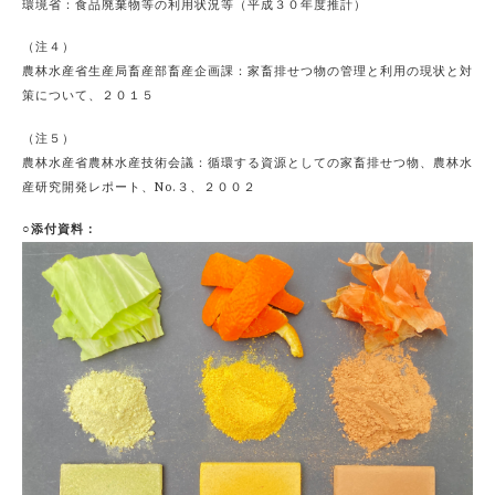
環境省：食品廃棄物等の利用状況等（平成３０年度推計）
（注４）
農林水産省生産局畜産部畜産企画課：家畜排せつ物の管理と利用の現状と対
策について、２０１５
（注５）
農林水産省農林水産技術会議：循環する資源としての家畜排せつ物、農林水
産研究開発レポート、No.３、２００２
○添付資料：