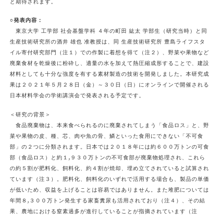
と期待されます。
○発表内容：
東京大学 工学部 社会基盤学科 ４年の町田 紘太 学部生（研究当時）と同
生産技術研究所の酒井 雄也 准教授は、同 生産技術研究所 豊島ライフスタ
イル寄付研究部門（注１）での作製に着想を得て（注２）、野菜や果物など
廃棄食材を乾燥後に粉砕し、適量の水を加えて熱圧縮成形することで、建設
材料としても十分な強度を有する素材製造の技術を開発しました。本研究成
果は２０２１年５月２８日（金）～３０日（日）にオンラインで開催される
日本材料学会の学術講演会で発表される予定です。
＜研究の背景＞
食品廃棄物は、本来食べられるのに廃棄されてしまう「食品ロス」と、野
菜や果物の皮、種、芯、肉や魚の骨、鱗といった食用にできない「不可食
部」の２つに分類されます。日本では２０１８年には約６００万トンの可食
部（食品ロス）と約１,９３０万トンの不可食部が廃棄物処理され、これら
の約５割が肥料化、飼料化、約４割が焼却、埋め立てされていると試算され
ています（注３）。肥料化、飼料化のいずれで活用する場合も、製品の単価
が低いため、収益を上げることは容易ではありません。また堆肥については
年間８,３００万トン発生する家畜糞尿も活用されており（注４）、その結
果、農地における窒素過多が進行していることが指摘されています（注