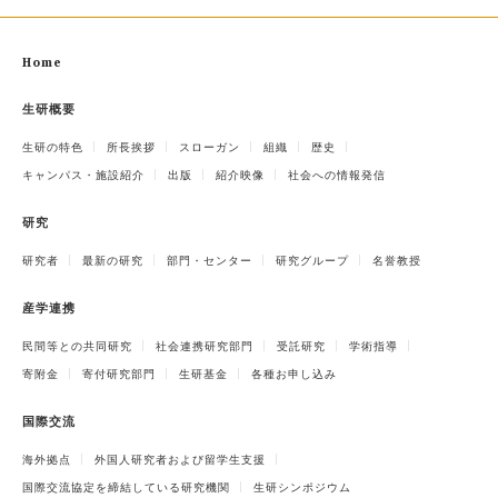
Home
生研概要
生研の特色
所長挨拶
スローガン
組織
歴史
キャンパス・施設紹介
出版
紹介映像
社会への情報発信
研究
研究者
最新の研究
部門・センター
研究グループ
名誉教授
産学連携
民間等との共同研究
社会連携研究部門
受託研究
学術指導
寄附金
寄付研究部門
生研基金
各種お申し込み
国際交流
海外拠点
外国人研究者および留学生支援
国際交流協定を締結している研究機関
生研シンポジウム