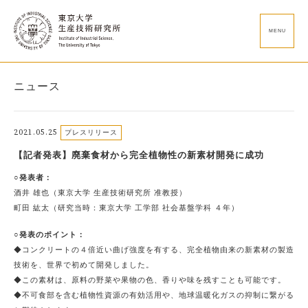
MENU
ニュース
2021.05.25
プレスリリース
【記者発表】廃棄食材から完全植物性の新素材開発に成功
○発表者：
酒井 雄也（東京大学 生産技術研究所 准教授）
町田 紘太（研究当時：東京大学 工学部 社会基盤学科 ４年）
○発表のポイント：
◆コンクリートの４倍近い曲げ強度を有する、完全植物由来の新素材の製造
技術を、世界で初めて開発しました。
◆この素材は、原料の野菜や果物の色、香りや味を残すことも可能です。
◆不可食部を含む植物性資源の有効活用や、地球温暖化ガスの抑制に繋がる