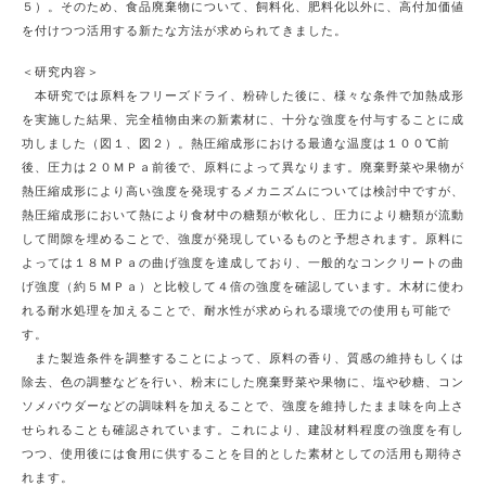
５）。そのため、食品廃棄物について、飼料化、肥料化以外に、高付加価値
を付けつつ活用する新たな方法が求められてきました。
＜研究内容＞
本研究では原料をフリーズドライ、粉砕した後に、様々な条件で加熱成形
を実施した結果、完全植物由来の新素材に、十分な強度を付与することに成
功しました（図１、図２）。熱圧縮成形における最適な温度は１００℃前
後、圧力は２０ＭＰａ前後で、原料によって異なります。廃棄野菜や果物が
熱圧縮成形により高い強度を発現するメカニズムについては検討中ですが、
熱圧縮成形において熱により食材中の糖類が軟化し、圧力により糖類が流動
して間隙を埋めることで、強度が発現しているものと予想されます。原料に
よっては１８ＭＰａの曲げ強度を達成しており、一般的なコンクリートの曲
げ強度（約５ＭＰａ）と比較して４倍の強度を確認しています。木材に使わ
れる耐水処理を加えることで、耐水性が求められる環境での使用も可能で
す。
また製造条件を調整することによって、原料の香り、質感の維持もしくは
除去、色の調整などを行い、粉末にした廃棄野菜や果物に、塩や砂糖、コン
ソメパウダーなどの調味料を加えることで、強度を維持したまま味を向上さ
せられることも確認されています。これにより、建設材料程度の強度を有し
つつ、使用後には食用に供することを目的とした素材としての活用も期待さ
れます。