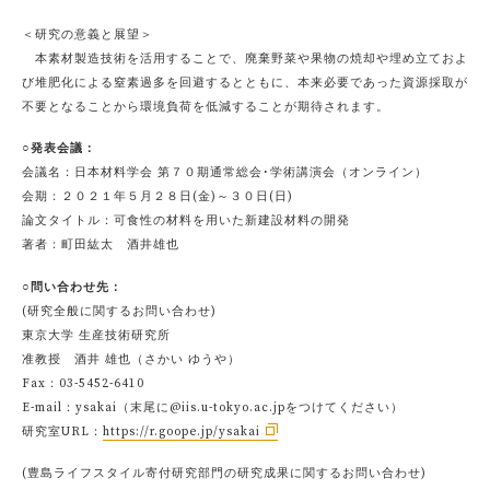
＜研究の意義と展望＞
本素材製造技術を活用することで、廃棄野菜や果物の焼却や埋め立ておよ
び堆肥化による窒素過多を回避するとともに、本来必要であった資源採取が
不要となることから環境負荷を低減することが期待されます。
○発表会議：
会議名：日本材料学会 第７０期通常総会･学術講演会（オンライン）
会期：２０２１年５月２８日(金)～３０日(日)
論文タイトル：可食性の材料を用いた新建設材料の開発
著者：町田紘太 酒井雄也
○問い合わせ先：
(研究全般に関するお問い合わせ)
東京大学 生産技術研究所
准教授 酒井 雄也（さかい ゆうや）
Fax：03-5452-6410
E-mail：ysakai（末尾に@iis.u-tokyo.ac.jpをつけてください）
研究室URL：
https://r.goope.jp/ysakai
(豊島ライフスタイル寄付研究部門の研究成果に関するお問い合わせ)