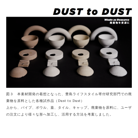
図３ 本素材開発の着想となった、豊島ライフスタイル寄付研究部門での廃
棄物を原料とした各種試作品（Dust to Dust）
上から、パイプ、ボウル、蓋、タイル、キャップ。廃棄物を原料に、ユーザ
の注文により様々な形へ加工し、活用する方法を考案しました。