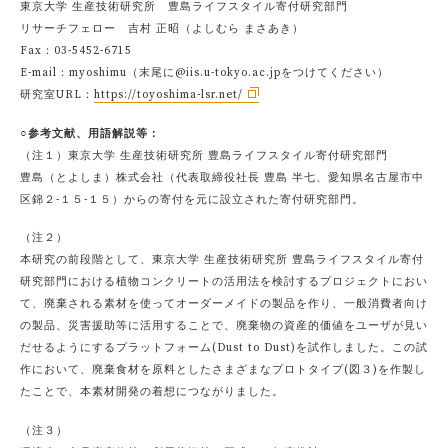
東京大学 生産技術研究所 豊島ライフスタイル寄付研究部門
リサーチフェロー 吉村 正昭（よしむら まさあき）
Fax：03-5452-6715
E-mail：myoshimu（末尾に@iis.u-tokyo.ac.jpをつけてください）
研究室URL：
https://toyoshima-lsr.net/
○参考文献、用語解説等：
（注１）東京大学 生産技術研究所 豊島ライフスタイル寄付研究部門
豊島（とよしま）株式会社（代表取締役社長 豊島 半七、愛知県名古屋市中
区錦２-１５-１５）からの寄付を元に設立された寄付研究部門。
（注２）
本研究の前段階として、東京大学 生産技術研究所 豊島ライフスタイル寄付
研究部門における植物コンクリートの活用法を検討するプロジェクトにおい
て、廃棄される素材を使ってオーダーメイドの製品を作り、一般消費者向け
の製品、災害援助等に活用することで、廃棄物の資産的価値をユーザが見い
だせるようにするプラットフォーム(Dust to Dust)を試作しました。この試
作において、廃棄食材を原料としたさまざまなプロトタイプ(図３)を作製し
たことで、本素材開発の着想につながりました。
（注３）