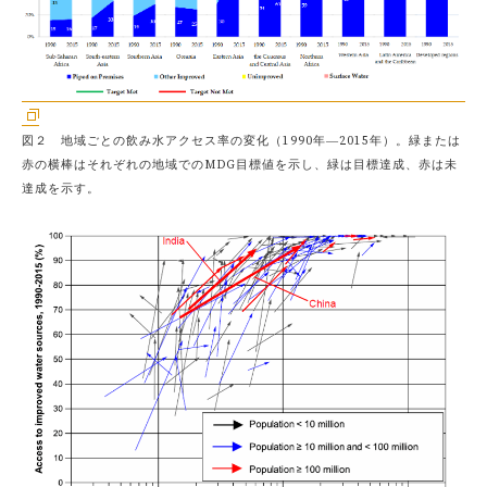
図２ 地域ごとの飲み水アクセス率の変化（1990年―2015年）。緑または
赤の横棒はそれぞれの地域でのMDG目標値を示し、緑は目標達成、赤は未
達成を示す。