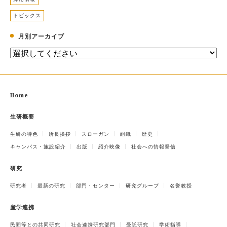
トピックス
月別アーカイブ
Home
生研概要
生研の特色
所長挨拶
スローガン
組織
歴史
キャンパス・施設紹介
出版
紹介映像
社会への情報発信
研究
研究者
最新の研究
部門・センター
研究グループ
名誉教授
産学連携
民間等との共同研究
社会連携研究部門
受託研究
学術指導