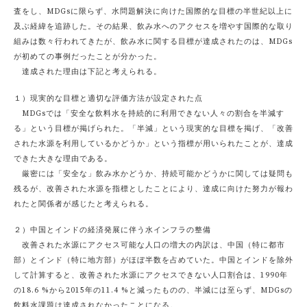
査をし、MDGsに限らず、水問題解決に向けた国際的な目標の半世紀以上に
及ぶ経緯を追跡した。その結果、飲み水へのアクセスを増やす国際的な取り
組みは数々行われてきたが、飲み水に関する目標が達成されたのは、MDGs
が初めての事例だったことが分かった。
達成された理由は下記と考えられる。
１）現実的な目標と適切な評価方法が設定された点
MDGsでは「安全な飲料水を持続的に利用できない人々の割合を半減す
る」という目標が掲げられた。「半減」という現実的な目標を掲げ、「改善
された水源を利用しているかどうか」という指標が用いられたことが、達成
できた大きな理由である。
厳密には「安全な」飲み水かどうか、持続可能かどうかに関しては疑問も
残るが、改善された水源を指標としたことにより、達成に向けた努力が報わ
れたと関係者が感じたと考えられる。
２）中国とインドの経済発展に伴う水インフラの整備
改善された水源にアクセス可能な人口の増大の内訳は、中国（特に都市
部）とインド（特に地方部）がほぼ半数を占めていた。中国とインドを除外
して計算すると、改善された水源にアクセスできない人口割合は、1990年
の18.6 %から2015年の11.4 %と減ったものの、半減には至らず、MDGsの
飲料水課題は達成されなかったことになる。