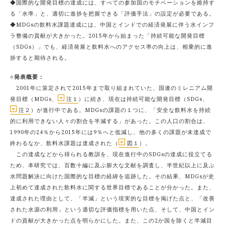
◆国際的な開発目標の達成には、すべての参加国のモチベーションを維持す
る「水準」と、適切に進捗を把握できる「評価手法」の設定が必要である。
◆MDGsの飲料水課題達成には、中国とインドでの経済発展に伴う水インフ
ラ整備の貢献が大きかった。2015年から始まった「持続可能な開発目標
（SDGs）」でも、経済発展と飲料水へのアクセス率の向上は、相乗的に進
捗すると期待される。
○発表概要：
2001年に策定されて2015年まで取り組まれていた、国連のミレニアム開
発目標（MDGs、
注１
）に続き、現在は持続可能な開発目標（SDGs、
注２
）が進行中である。MDGsの課題の１つに、「安全な飲料水を持続
的に利用できない人々の割合を半減する」があった。この人口の割合は、
1990年の24％から2015年には9％へと低減し、他の多くの課題が未達成で
終わるなか、飲料水課題は達成された（
図１
）。
この達成などから得られる教訓を、現在進行中のSDGsの達成に役立てる
ため、本研究では、百数十編に及ぶ膨大な文献を調査し、半世紀以上に及ぶ
水問題解決に向けた国際的な目標の経緯を追跡した。その結果、MDGsが史
上初めて達成された飲料水に関する世界目標であることが分かった。また、
達成された理由として、「半減」という現実的な目標を掲げた点と、「改善
された水源の利用」という適切な評価指標を用いた点、そして、中国とイン
ドの貢献が大きかった点を明らかにした。また、この2か国を除くと半減目