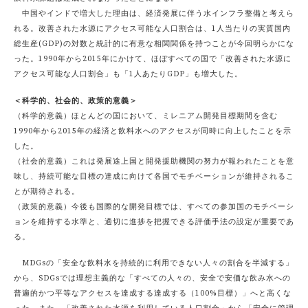
中国やインドで増大した理由は、経済発展に伴う水インフラ整備と考えら
れる。改善された水源にアクセス可能な人口割合は、1人当たりの実質国内
総生産(GDP)の対数と統計的に有意な相関関係を持つことが今回明らかにな
った。1990年から2015年にかけて、ほぼすべての国で「改善された水源に
アクセス可能な人口割合」も「1人あたりGDP」も増大した。
＜科学的、社会的、政策的意義＞
（科学的意義）ほとんどの国において、ミレニアム開発目標期間を含む
1990年から2015年の経済と飲料水へのアクセスが同時に向上したことを示
した。
（社会的意義）これは発展途上国と開発援助機関の努力が報われたことを意
味し、持続可能な目標の達成に向けて各国でモチベーションが維持されるこ
とが期待される。
（政策的意義）今後も国際的な開発目標では、すべての参加国のモチベーシ
ョンを維持する水準と、適切に進捗を把握できる評価手法の設定が重要であ
る。
MDGsの「安全な飲料水を持続的に利用できない人々の割合を半減する」
から、SDGsでは理想主義的な「すべての人々の、安全で安価な飲み水への
普遍的かつ平等なアクセスを達成する達成する（100%目標）」へと高くな