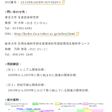
DOI番号：
10.1038/s41893-019-0269-3
○問い合わせ先：
東京大学 生産技術研究所
教授 沖 大幹（おき たいかん）
Tel：03-5452-6382
URL：
http://hydro.iis.u-tokyo.ac.jp/indexJ.html
岐阜大学 応用生物科学部生産環境科学課程環境生態科学コース
助教 乃田 啓吾（のだ けいご）
Tel：058-293- 2845
○用語解説：
（注１）ミレニアム開発目標：
2000年から2015年に取り組まれた国連の開発目標。
（注２）持続可能な開発目標：
2016年から2030年にかけて取り組んでいる国連の開発目標。
○添付資料：