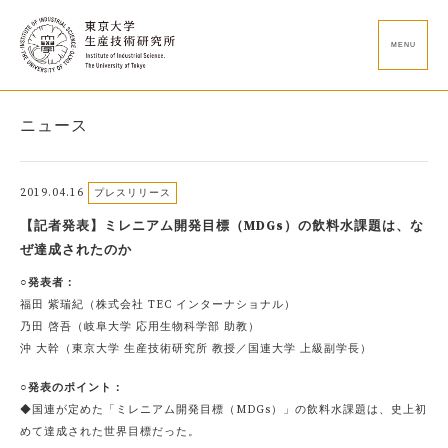
MENU
ニュース
2019.04.16
プレスリリース
【記者発表】ミレニアム開発目標（MDGs）の飲料水課題は、な
ぜ達成されたのか
○発表者：
福田 紫瑞紀（株式会社 TEC インターナショナル）
乃田 啓吾（岐阜大学 応用生物科学部 助教）
沖 大幹（東京大学 生産技術研究所 教授／国連大学 上級副学長）
○発表のポイント：
◆国連が定めた「ミレニアム開発目標（MDGs）」の飲料水課題は、史上初
めて達成された世界目標だった。