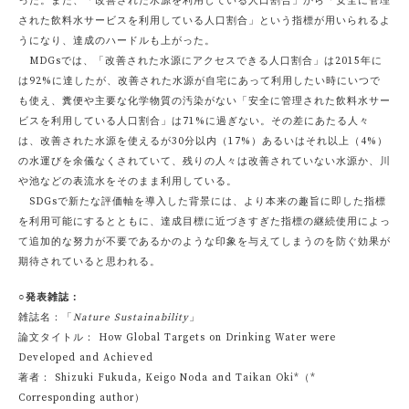
った。また、「改善された水源を利用している人口割合」から「安全に管理
された飲料水サービスを利用している人口割合」という指標が用いられるよ
うになり、達成のハードルも上がった。
MDGsでは、「改善された水源にアクセスできる人口割合」は2015年に
は92%に達したが、改善された水源が自宅にあって利用したい時にいつで
も使え、糞便や主要な化学物質の汚染がない「安全に管理された飲料水サー
ビスを利用している人口割合」は71%に過ぎない。その差にあたる人々
は、改善された水源を使えるが30分以内（17%）あるいはそれ以上（4%）
の水運びを余儀なくされていて、残りの人々は改善されていない水源か、川
や池などの表流水をそのまま利用している。
SDGsで新たな評価軸を導入した背景には、より本来の趣旨に即した指標
を利用可能にするとともに、達成目標に近づきすぎた指標の継続使用によっ
て追加的な努力が不要であるかのような印象を与えてしまうのを防ぐ効果が
期待されていると思われる。
○発表雑誌：
雑誌名：「
Nature Sustainability
」
論文タイトル： How Global Targets on Drinking Water were
Developed and Achieved
著者： Shizuki Fukuda, Keigo Noda and Taikan Oki*（*
Corresponding author）