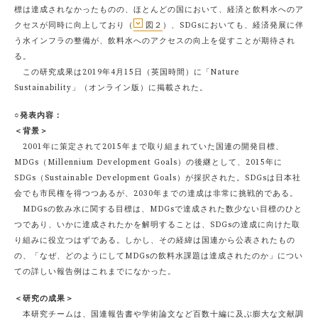
標は達成されなかったものの、ほとんどの国において、経済と飲料水へのア
クセスが同時に向上しており（
図２
）、SDGsにおいても、経済発展に伴
う水インフラの整備が、飲料水へのアクセスの向上を促すことが期待され
る。
この研究成果は2019年4月15日（英国時間）に「Nature
Sustainability」（オンライン版）に掲載された。
○発表内容：
＜背景＞
2001年に策定されて2015年まで取り組まれていた国連の開発目標、
MDGs（Millennium Development Goals）の後継として、2015年に
SDGs（Sustainable Development Goals）が採択された。SDGsは日本社
会でも市民権を得つつあるが、2030年までの達成は非常に挑戦的である。
MDGsの飲み水に関する目標は、MDGsで達成された数少ない目標のひと
つであり、いかに達成されたかを解明することは、SDGsの達成に向けた取
り組みに役立つはずである。しかし、その経緯は国連から公表されたもの
の、「なぜ、どのようにしてMDGsの飲料水課題は達成されたのか」につい
ての詳しい報告例はこれまでになかった。
＜研究の成果＞
本研究チームは、国連報告書や学術論文など百数十編に及ぶ膨大な文献調