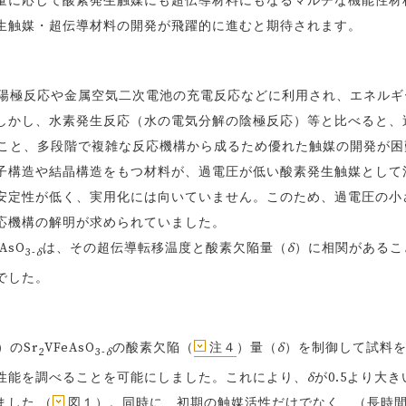
量に応じて酸素発生触媒にも超伝導材料にもなるマルチな機能性材
生触媒・超伝導材料の開発が飛躍的に進むと期待されます。
陽極反応や金属空気二次電池の充電反応などに利用され、エネルギ
しかし、水素発生反応（水の電気分解の陰極反応）等と比べると、
こと、多段階で複雑な反応機構から成るため優れた触媒の開発が困
子構造や結晶構造をもつ材料が、過電圧が低い酸素発生触媒として
安定性が低く、実用化には向いていません。このため、過電圧の小
応機構の解明が求められていました。
AsO
は、その超伝導転移温度と酸素欠陥量（
δ
）に相関があるこ
3-
δ
でした。
）のSr
VFeAsO
の酸素欠陥（
注４
）量（
δ
）を制御して試料
2
3-
δ
性能を調べることを可能にしました。これにより、
δ
が0.5より大き
した （
図１
）。同時に、初期の触媒活性だけでなく、（長時