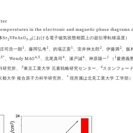
ter
peratures in the electronic and magnetic phase diagrams 
体Sr
VFeAsO
における電子磁気状態相図上の超伝導転移温度）
2
3-
δ
1
1
1
2
2
庄司浩一朗
、藤岡弘考
、的場正憲
、安井伸太郎
、伊藤満
、飯
,5*
4,5
6
6
1
1
、Wendy MAO
、北尾真司
、瀬戸誠
、神原陽一
（
慶應義
3
4
料研究所、
東京工業大学 元素戦略研究センター、
スタンフォー
＊
京都大学 複合原子力科学研究所、
現所属は北見工業大学 工学部