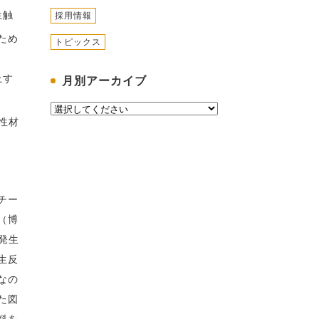
生触
採用情報
ため
トピックス
上す
月別アーカイブ
性材
チー
（博
発生
生反
なの
た図