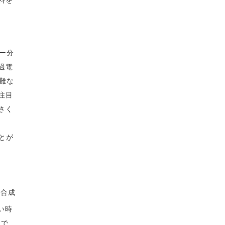
料を
ー分
過電
難な
注目
さく
とが
を合成
い時
間で