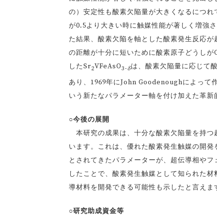
の）安定性も酸素欠陥量が大きくなるにつれ
が0.5より大きい時に触媒性能が著しく増強
た結果、酸素欠陥を軸とした酸素発生反応が
の距離が十分に短いために酸素原子どうしがO
したSr
VFeAsO
は、酸素欠陥量に応じて
2
3-
δ
あり、1969年にJohn Goodenoughに
いう新たなパラメーター軸を付け加えた革新
○今後の展開
本研究の成果は、十分な酸素欠陥量を持つ超
います。これは、優れた酸素発生触媒の開発
とされてきたパラメーターが、超伝導相やフ
したことで、酸素発生触媒として知られた材
導材料を開発できる可能性も示したと言えま
○研究助成資金等