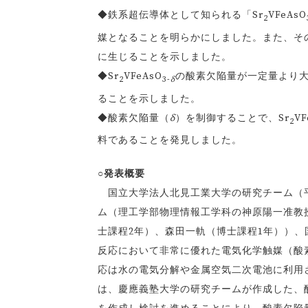
◆鉄系超伝導体として知られる「Sr
VFeAsO
2
媒となることを明らかにしました。また、そ
に生じることを示しました。
◆Sr
VFeAsO
の酸素欠陥量が一定量より
2
3-
δ
ることを示しました。
◆酸素欠陥量（
δ
）を制御することで、Sr
VF
2
料であることを発見しました。
○発表概要
国立大学法人北見工業大学の研究チーム（平
ム（理工学部物理情報工学科の神原陽一准教
士課程2年）、森田一軌（博士課程1年））
反応において非常に優れた電気化学触媒（酸
応は水の電気分解や金属空気二次電池に利用
は、慶應義塾大学の研究チームが作成した、