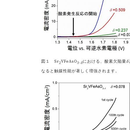
図１ Sr
VFeAsO
における、酸素欠陥量
δ
2
3-
δ
なると触媒性能が著しく増強されます。