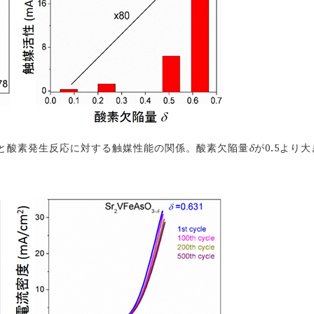
と酸素発生反応に対する触媒性能の関係。酸素欠陥量
δ
が0.5より