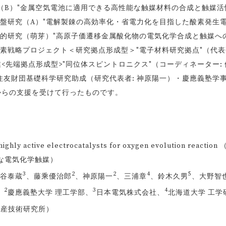
B）"金属空気電池に適用できる高性能な触媒材料の合成と触媒活
盤研究（A）"電解製錬の高効率化・省電力化を目指した酸素発生
戦的研究（萌芽）"高原子価遷移金属酸化物の電気化学合成と触媒へ
素戦略プロジェクト＜研究拠点形成型＞"電子材料研究拠点"（代表
<先端拠点形成型>"同位体スピントロニクス"（コーディネーター: 
住友財団基礎科学研究助成（研究代表者: 神原陽一）・慶應義塾学
からの支援を受けて行ったものです。
y active electrocatalysts for oxygen evolution reaction
な電気化学触媒）
3
2
2
4
5
谷泰蔵
、藤乘優治郎
、神原陽一
、三浦章
、鈴木久男
、大野智
2
3
4
、
慶應義塾大学 理工学部、
日本電気株式会社、
北海道大学 工学
生産技術研究所）