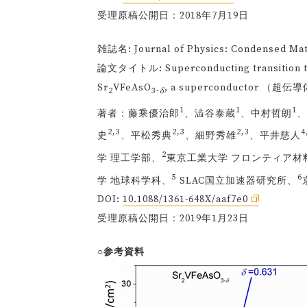
受理原稿公開日：2018年7月19日
雑誌名: Journal of Physics: Condensed Mat
論文タイトル: Superconducting transition tem
Sr
VFeAsO
, a superconductor （超伝導
2
3-
δ
1
1
1
著者：藤乘優治郎
、澁谷泰蔵
、中村哲朗
、
2,3
2,3
2,3
4
史
、平松秀典
、細野秀雄
、平井慈人
2
学 理工学部、
東京工業大学 フロンティア材
5
6
学 地球科学科、
SLAC国立加速器研究所、
DOI:
10.1088/1361-648X/aaf7e0
受理原稿公開日：2019年1月23日
○参考資料