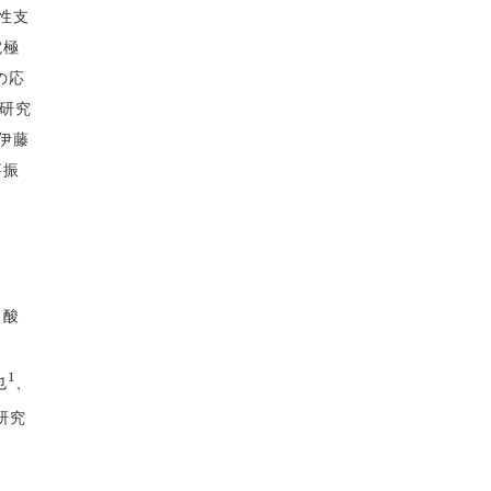
性支
電極
の応
研究
伊藤
事振
 （酸
1
也
、
研究