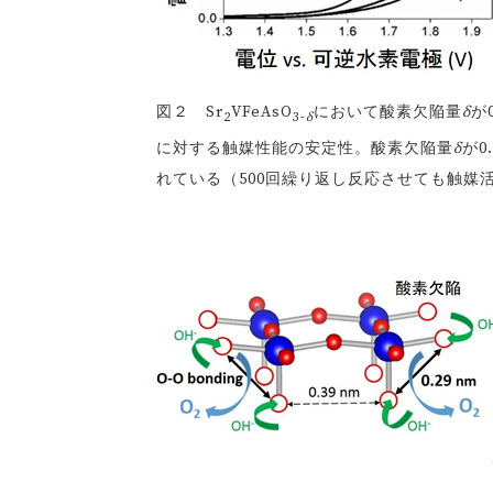
図２ Sr
VFeAsO
において酸素欠陥量
δ
が
2
3-
δ
に対する触媒性能の安定性。酸素欠陥量
δ
が
れている（500回繰り返し反応させても触媒