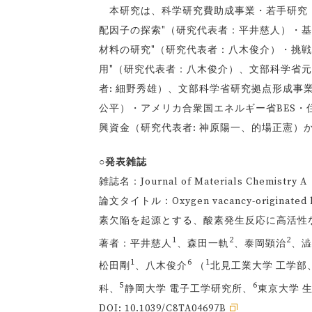
本研究は、科学研究費助成事業・若手研究（
配因子の探索"（研究代表者：平井慈人）・基
材料の研究"（研究代表者：八木俊介）・挑
用"（研究代表者：八木俊介）、文部科学省元
者: 細野秀雄）、文部科学省研究拠点形成事業
公平）・アメリカ合衆国エネルギー省BES・
興資金（研究代表者: 神原陽一、的場正憲）
○発表雑誌
雑誌名：Journal of Materials Chemistry A
論文タイトル：Oxygen vacancy-originated highl
素欠陥を起源とする、酸素発生反応に高活性
1
2
2
著者：平井慈人
、森田一軌
、泰岡顕治
、澁
1
6
1
松田剛
、八木俊介
（
北見工業大学 工学部
5
6
科、
静岡大学 電子工学研究所、
東京大学 
DOI:
10.1039/C8TA04697B