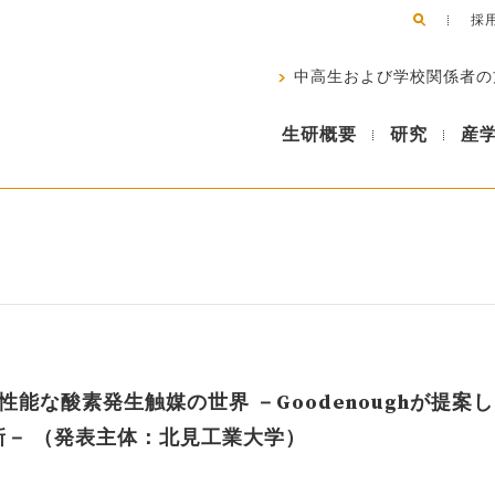
採
中高生および学校関係者の
生研概要
研究
産
能な酸素発生触媒の世界 －Goodenoughが提案
新－ （発表主体：北見工業大学）