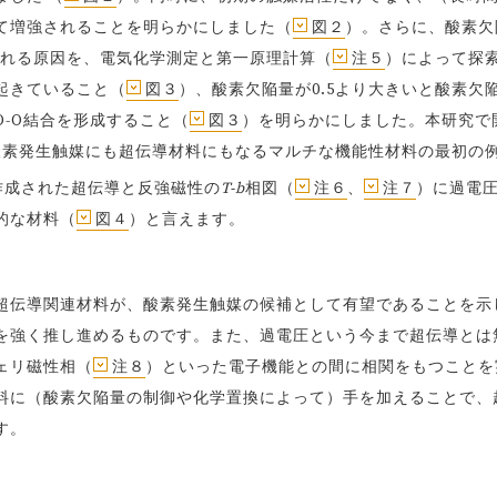
て増強されることを明らかにしました（
図２
）。さらに、酸素欠
される原因を、電気化学測定と第一原理計算（
注５
）によって探
起きていること（
図３
）、酸素欠陥量が0.5より大きいと酸素欠
-O結合を形成すること（
図３
）を明らかにしました。本研究で
酸素発生触媒にも超伝導材料にもなるマルチな機能性材料の最初の
よって作成された超伝導と反強磁性の
T-b
相図（
注６
、
注７
）に過電
的な材料（
図４
）と言えます。
伝導関連材料が、酸素発生触媒の候補として有望であることを示
を強く推し進めるものです。また、過電圧という今まで超伝導とは
ェリ磁性相（
注８
）といった電子機能との間に相関をもつことを
料に（酸素欠陥量の制御や化学置換によって）手を加えることで、
す。