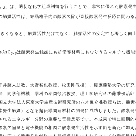
」は、適切な化学組成制御を行うことで、非常に優れた酸素発
3-
δ
の触媒活性は、結晶格子内の酸素欠陥が直接酸素発生反応に関わる
大きくなると、触媒活性だけでなく、触媒活性の安定性も著しく向
eAsO
は酸素発生触媒にも超伝導材料にもなりうるマルチな機能
3-
δ
井慈人助教、大野智也教授、松田剛教授）、慶應義塾大学の研究
授、同学部機械工学科の泰岡顕治教授、理工学研究科の藤乘優治郎
、国立大学法人東京大学生産技術研究所の八木俊介准教授らは、酸素
素発生触媒）となる超伝導関連材料の開発に成功しました。酸素発
されるエネルギー分野の重要な電極反応です。本成果で特に画期的
酸素欠陥量と電子機能の相図に酸素発生活性を示す軸を新たに加え