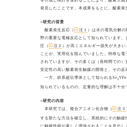
を作成し検討を進めることにより、酸素欠陥
発見したことです。本成果をもとに、酸素発
○研究の背景
酸素発生反応（
注１
）は水の電気分解の
野の重要な電極反応として知られています。
圧（
注２
）が高くエネルギー損失が大きい
ことが、実用化を阻んでいました。特殊な電
されていますが、その多くは（長時間での）
安定性の高い酸素発生触媒の開発と、その反
一方、鉄系超伝導体として知られるSr
VFe
2
知られているものの、定量的な理解は不十分
○研究の内容
本研究では、複合アニオン化合物（
注３
する新たな方法を確立し、系統的にその触媒
に触媒性能が著しく増強されることを見出しま