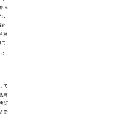
陥量
索し
陥間
開発
例で
圧と
して
無縁
実証
超伝