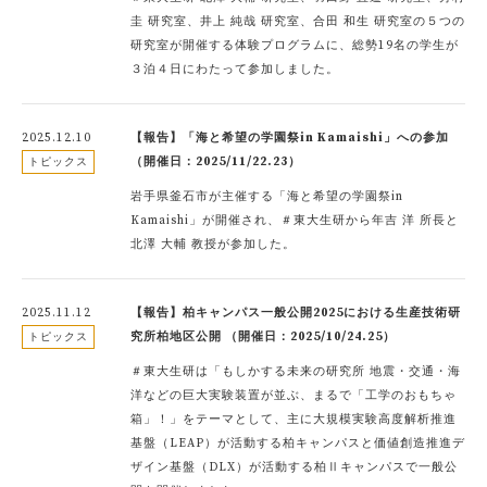
圭 研究室、井上 純哉 研究室、合田 和生 研究室の５つの
研究室が開催する体験プログラムに、総勢19名の学生が
３泊４日にわたって参加しました。
2025.12.10
【報告】「海と希望の学園祭in Kamaishi」への参加
（開催日：2025/11/22.23）
トピックス
岩手県釜石市が主催する「海と希望の学園祭in
Kamaishi」が開催され、＃東大生研から年吉 洋 所長と
北澤 大輔 教授が参加した。
2025.11.12
【報告】柏キャンパス一般公開2025における生産技術研
究所柏地区公開 （開催日：2025/10/24.25）
トピックス
＃東大生研は「もしかする未来の研究所 地震・交通・海
洋などの巨大実験装置が並ぶ、まるで「工学のおもちゃ
箱」！」をテーマとして、主に大規模実験高度解析推進
基盤（LEAP）が活動する柏キャンパスと価値創造推進デ
ザイン基盤（DLX）が活動する柏Ⅱキャンパスで一般公