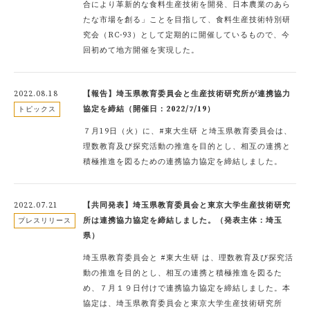
合により革新的な食料生産技術を開発、日本農業のあら
たな市場を創る」ことを目指して、食料生産技術特別研
究会（RC-93）として定期的に開催しているもので、今
回初めて地方開催を実現した。
2022.08.18
【報告】埼玉県教育委員会と生産技術研究所が連携協力
協定を締結（開催日：2022/7/19）
トピックス
７月19日（火）に、#東大生研 と埼玉県教育委員会は、
理数教育及び探究活動の推進を目的とし、相互の連携と
積極推進を図るための連携協力協定を締結しました。
2022.07.21
【共同発表】埼玉県教育委員会と東京大学生産技術研究
所は連携協力協定を締結しました。（発表主体：埼玉
プレスリリース
県）
埼玉県教育委員会と #東大生研 は、理数教育及び探究活
動の推進を目的とし、相互の連携と積極推進を図るた
め、７月１９日付けで連携協力協定を締結しました。本
協定は、埼玉県教育委員会と東京大学生産技術研究所