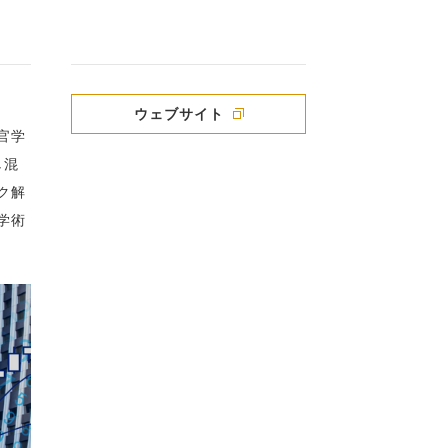
ウェブサイト
官学
し混
ク解
学術