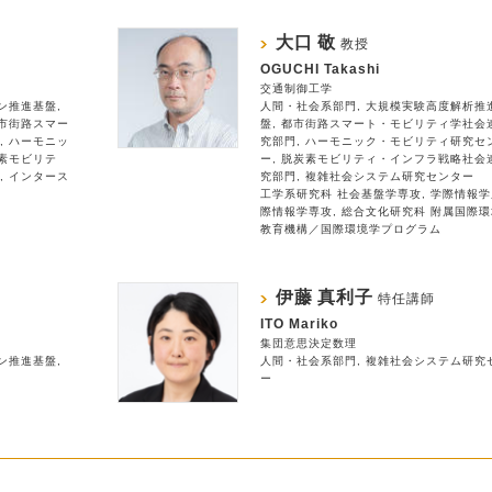
大口 敬
教授
OGUCHI Takashi
交通制御工学
ン推進基盤
人間・社会系部門
大規模実験高度解析推
市街路スマー
盤
都市街路スマート・モビリティ学社会
ハーモニッ
究部門
ハーモニック・モビリティ研究セ
素モビリテ
ー
脱炭素モビリティ・インフラ戦略社会
インタース
究部門
複雑社会システム研究センター
工学系研究科 社会基盤学専攻
学際情報学
際情報学専攻
総合文化研究科 附属国際環
教育機構／国際環境学プログラム
伊藤 真利子
特任講師
ITO Mariko
集団意思決定数理
ン推進基盤
人間・社会系部門
複雑社会システム研究
ー