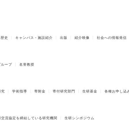
歴史
キャンパス・施設紹介
出版
紹介映像
社会への情報発信
グループ
名誉教授
研究
学術指導
寄附金
寄付研究部門
生研基金
各種お申し込
際交流協定を締結している研究機関
生研シンポジウム