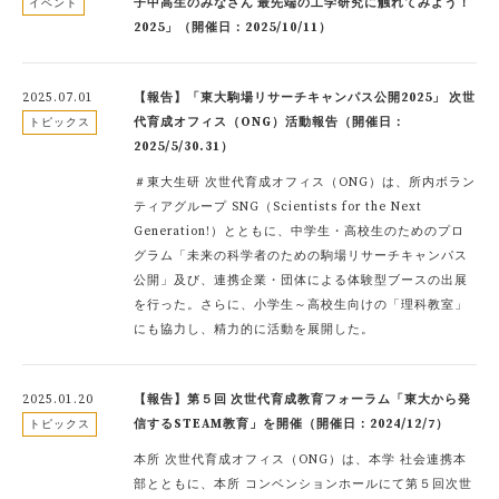
子中高生のみなさん 最先端の工学研究に触れてみよう！
イベント
2025」（開催日：2025/10/11）
2025.07.01
【報告】「東大駒場リサーチキャンパス公開2025」 次世
代育成オフィス（ONG）活動報告（開催日：
トピックス
2025/5/30.31）
＃東大生研 次世代育成オフィス（ONG）は、所内ボラン
ティアグループ SNG（Scientists for the Next
Generation!）とともに、中学生・高校生のためのプロ
グラム「未来の科学者のための駒場リサーチキャンパス
公開」及び、連携企業・団体による体験型ブースの出展
を行った。さらに、小学生～高校生向けの「理科教室」
にも協力し、精力的に活動を展開した。
2025.01.20
【報告】第５回 次世代育成教育フォーラム「東大から発
信するSTEAM教育」を開催（開催日：2024/12/7）
トピックス
本所 次世代育成オフィス（ONG）は、本学 社会連携本
部とともに、本所 コンベンションホールにて第５回次世