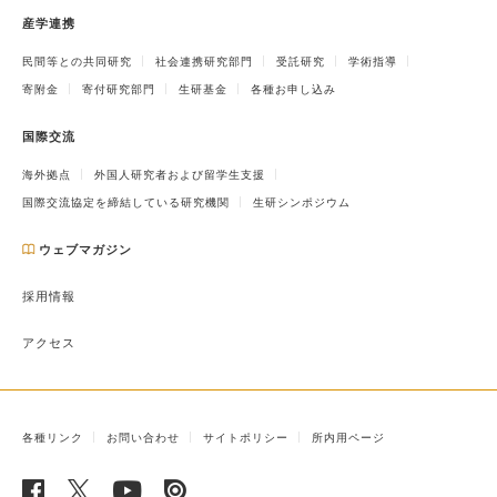
産学連携
民間等との共同研究
社会連携研究部門
受託研究
学術指導
寄附金
寄付研究部門
生研基金
各種お申し込み
国際交流
海外拠点
外国人研究者および留学生支援
国際交流協定を締結している研究機関
生研シンポジウム
ウェブマガジン
採用情報
アクセス
各種リンク
お問い合わせ
サイトポリシー
所内用ページ