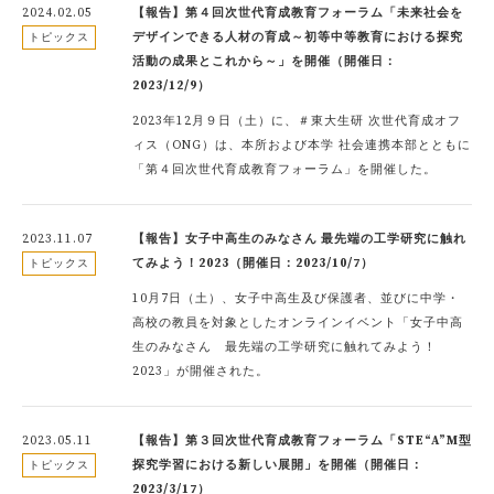
2024.02.05
【報告】第４回次世代育成教育フォーラム「未来社会を
デザインできる人材の育成～初等中等教育における探究
トピックス
活動の成果とこれから～」を開催（開催日：
2023/12/9）
2023年12月９日（土）に、＃東大生研 次世代育成オフ
ィス（ONG）は、本所および本学 社会連携本部とともに
「第４回次世代育成教育フォーラム」を開催した。
2023.11.07
【報告】女子中高生のみなさん 最先端の工学研究に触れ
てみよう！2023（開催日：2023/10/7）
トピックス
10月7日（土）、女子中高生及び保護者、並びに中学・
高校の教員を対象としたオンラインイベント「女子中高
生のみなさん 最先端の工学研究に触れてみよう！
2023」が開催された。
2023.05.11
【報告】第３回次世代育成教育フォーラム「STE“A”M型
探究学習における新しい展開」を開催（開催日：
トピックス
2023/3/17）