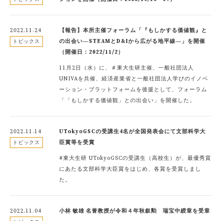
2022.11.24
【報告】本所主催フォーラム「『もしかする価値観』と
の出会い―STEAMとD&Iから広がる地平線―」を開催
トピックス
（開催日：2022/11/2）
11月2日（水）に、＃東大生研主催、一般社団法人
UNIVAを共催、経済産業省と一般社団法人学びのイノベ
ーション・プラットフォームを後援として、フォーラム
「「もしかする価値観」との出会い」を開催した。
2022.11.14
UTokyoGSCの受講生4名が全国発表会にて文部科学大
臣賞等を受賞
トピックス
#東大生研 UTokyoGSCの受講生（高校生）が、最優秀賞
にあたる文部科学大臣賞をはじめ、各賞を受賞しまし
た。
2022.11.04
小林 敏雄 名誉教授が令和４年秋叙勲 瑞宝中綬章を受章