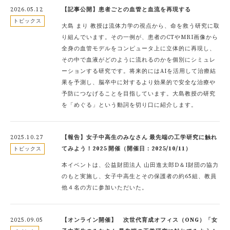
2026.05.12
【記事公開】患者ごとの血管と血流を再現する
トピックス
大島 まり 教授は流体力学の視点から、命を救う研究に取
り組んでいます。その一例が、患者のCTやMRI画像から
全身の血管モデルをコンピュータ上に立体的に再現し、
その中で血液がどのように流れるのかを個別にシミュレ
ーションする研究です。将来的にはAIを活用して治療結
果を予測し、脳卒中に対するより効果的で安全な治療や
予防につなげることを目指しています。大島教授の研究
を「めぐる」という動詞を切り口に紹介します。
2025.10.27
【報告】女子中高生のみなさん 最先端の工学研究に触れ
てみよう！2025 開催（開催日：2025/10/11）
トピックス
本イベントは、公益財団法人 山田進太郎D＆I財団の協力
のもと実施し、女子中高生とその保護者の約65組、教員
他４名の方に参加いただいた。
2025.09.05
【オンライン開催】 次世代育成オフィス（ONG）「女