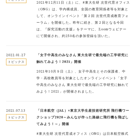
2021年12月11日（土）に、#東大生研 次世代育オフィス
（ONG）は、学内構成員、全国の教育関係者等を対象と
して、オンラインイベント「第２回 次世代育成教育フォ
ーラム」を開催した。昨年に続き、第２回となる今回
は、『探究活動の支援』をテーマに、Zoomウェビナー
にて開催され、約250名の参加登録を頂いた。
2022.01.27
「女子中高生のみなさん 東大生研で最先端の工学研究に
触れてみよう！2021」開催
トピックス
2021年10月９日（土）、女子中高生とその保護者、中
学・高校教員等を対象としたオンラインイベント「女子
中高生のみなさん 東大生研で最先端の工学研究に触れて
みよう！2021」が開催されました。
2021.07.13
「日本航空（JAL）×東京大学生産技術研究所 飛行機ワー
クショップ2020～みんなが作った路線に飛行機を飛ばし
トピックス
てみよう！～」開催
#東大生研 次世代育成オフィス（ONG）は日本航空株式