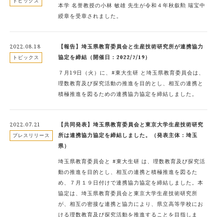
トピックス
本学 名誉教授の小林 敏雄 先生が令和４年秋叙勲 瑞宝中
綬章を受章されました。
2022.08.18
【報告】埼玉県教育委員会と生産技術研究所が連携協力
協定を締結（開催日：2022/7/19）
トピックス
７月19日（火）に、#東大生研 と埼玉県教育委員会は、
理数教育及び探究活動の推進を目的とし、相互の連携と
積極推進を図るための連携協力協定を締結しました。
2022.07.21
【共同発表】埼玉県教育委員会と東京大学生産技術研究
所は連携協力協定を締結しました。（発表主体：埼玉
プレスリリース
県）
埼玉県教育委員会と #東大生研 は、理数教育及び探究活
動の推進を目的とし、相互の連携と積極推進を図るた
め、７月１９日付けで連携協力協定を締結しました。本
協定は、埼玉県教育委員会と東京大学生産技術研究所
が、相互の密接な連携と協力により、県立高等学校にお
ける理数教育及び探究活動を推進することを目指しま