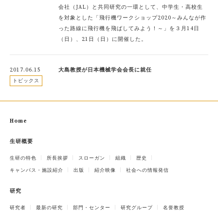
会社（JAL）と共同研究の一環として、中学生・高校生
を対象とした「飛行機ワークショップ2020～みんなが作
った路線に飛行機を飛ばしてみよう！～」を３月14日
（日）、21日（日）に開催した。
2017.06.15
大島教授が日本機械学会会長に就任
トピックス
Home
生研概要
生研の特色
所長挨拶
スローガン
組織
歴史
キャンパス・施設紹介
出版
紹介映像
社会への情報発信
研究
研究者
最新の研究
部門・センター
研究グループ
名誉教授