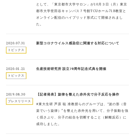
として、「東京都市大学サロン」が10月３日（月）東京
都市大学世田谷キャンパス７号館TCUホール71B教室と
オンライン配信のハイブリッド形式にて開催されまし
た。
2020.07.31
新型コロナウイルス感染症に関連する対応について
トピックス
2020.01.21
生産技術研究所 設立70周年記念式典を開催
トピックス
2019.08.30
【記者発表】旋律を整えた赤外光で分子反応を操作
プレスリリース
#東大生研 芦原 聡 准教授らのグループは、“波の形（音
楽でいう旋律）”を整えた赤外光を用いて、分子振動を強
く揺さぶり、分子の結合を切断すること（解離反応）に
成功しました。