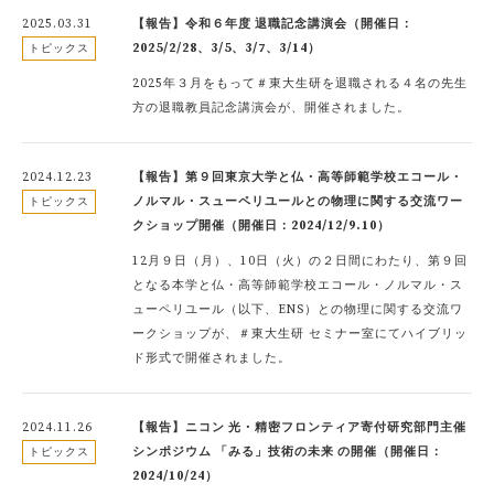
2025.03.31
【報告】令和６年度 退職記念講演会（開催日：
2025/2/28、3/5、3/7、3/14）
トピックス
2025年３月をもって＃東大生研を退職される４名の先生
方の退職教員記念講演会が、開催されました。
2024.12.23
【報告】第９回東京大学と仏・高等師範学校エコール・
ノルマル・スューペリユールとの物理に関する交流ワー
トピックス
クショップ開催（開催日：2024/12/9.10）
12月９日（月）、10日（火）の２日間にわたり、第９回
となる本学と仏・高等師範学校エコール・ノルマル・ス
ューペリユール（以下、ENS）との物理に関する交流ワ
ークショップが、＃東大生研 セミナー室にてハイブリッ
ド形式で開催されました。
2024.11.26
【報告】ニコン 光・精密フロンティア寄付研究部門主催
シンポジウム 「みる」技術の未来 の開催（開催日：
トピックス
2024/10/24）