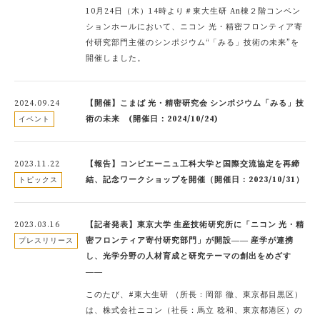
10月24日（木）14時より＃東大生研 An棟２階コンベン
ションホールにおいて、ニコン 光・精密フロンティア寄
付研究部門主催のシンポジウム“「みる」技術の未来”を
開催しました。
2024.09.24
【開催】こまば 光・精密研究会 シンポジウム「みる」技
術の未来 (開催日：2024/10/24)
イベント
2023.11.22
【報告】コンピエーニュ工科大学と国際交流協定を再締
結、記念ワークショップを開催（開催日：2023/10/31）
トピックス
2023.03.16
【記者発表】東京大学 生産技術研究所に「ニコン 光・精
密フロンティア寄付研究部門」が開設―― 産学が連携
プレスリリース
し、光学分野の人材育成と研究テーマの創出をめざす
――
このたび、#東大生研 （所長：岡部 徹、東京都目黒区）
は、株式会社ニコン（社長：馬立 稔和、東京都港区）の