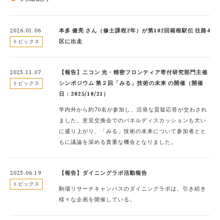
2026.01.06
本多 健亮 さん（修士課程2年）が第102回箱根駅伝 往路4
区に出走
トピックス
2025.11.07
【報告】ニコン 光・精密フロンティア寄付研究部門主催
シンポジウム 第２回「みる」技術の未来 の開催（開催
トピックス
日：2025/10/21）
学内外から約70名が参加し、活発な質疑応答が交わされ
ました。意見交換会でのパネルディスカッションも大い
に盛り上がり、「みる」技術の未来について参加者とと
もに議論を深める貴重な機会となりました。
2025.06.19
【報告】ダイニングラボ活動報告
トピックス
駒場リサーチキャンパスのダイニングラボは、引き続き
様々な企画を開催している。