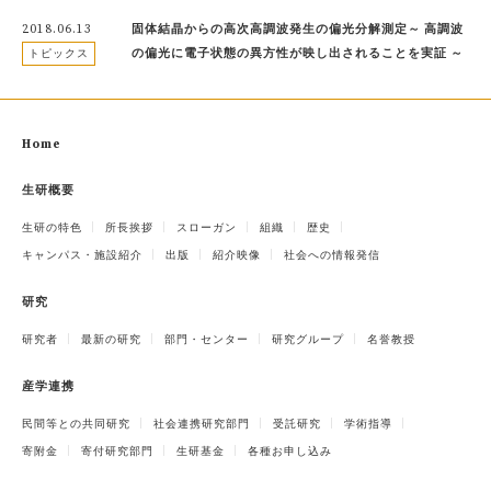
2018.06.13
固体結晶からの高次高調波発生の偏光分解測定～ 高調波
の偏光に電子状態の異方性が映し出されることを実証 ～
トピックス
Home
生研概要
生研の特色
所長挨拶
スローガン
組織
歴史
キャンパス・施設紹介
出版
紹介映像
社会への情報発信
研究
研究者
最新の研究
部門・センター
研究グループ
名誉教授
産学連携
民間等との共同研究
社会連携研究部門
受託研究
学術指導
寄附金
寄付研究部門
生研基金
各種お申し込み