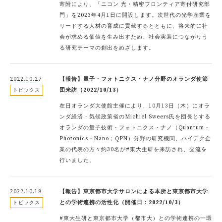
寄附により、「ニコン 光・精密フロンティア寄付研究部
門」を2023年4月1日に開設します。次世代の光学産業を
リードする人材の育成に貢献するとともに、将来的に社
会が求める価値を生み出すため、社会実装につながりう
る研究テーマの創出をめざします。
2022.10.27
【報告】量子・フォトニクス・ナノ分野のオランダ使節
団来訪（2022/10/13）
トピックス
在日オランダ大使館主催により、10月13日（木）にオラ
ンダ経済・気候政策省のMichiel Sweers氏を団長とする
オランダの量子技術・フォトニクス・ナノ（Quantum・
Photonics・Nano；QPN）分野の研究機関、ハイテク企
業の代表の方々約30名が#東大生研を来訪され、交流を
行いました。
2022.10.18
【報告】東京都市大学サロンによる本所と東京都市大学
との学術連携の活性化（開催日：2022/10/3）
トピックス
#東大生研と東京都市大学（都市大）との学術連携の一環