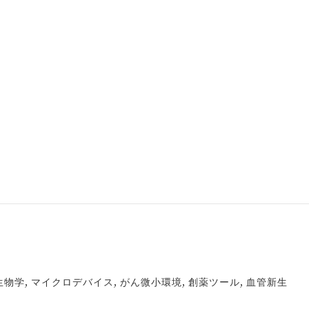
生物学, マイクロデバイス, がん微小環境, 創薬ツール, 血管新生