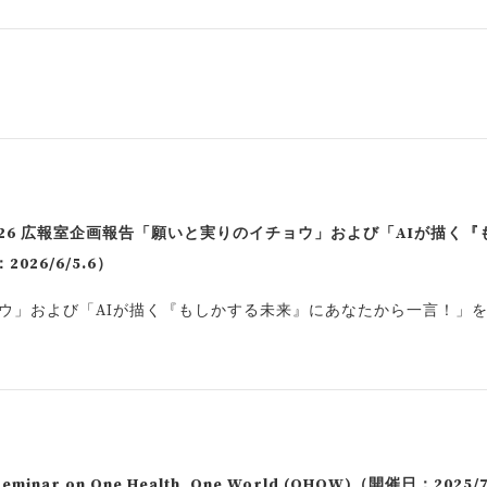
26 広報室企画報告「願いと実りのイチョウ」および「AIが描く『
26/6/5.6）
ウ」および「AIが描く『もしかする未来』にあなたから一言！」
t Seminar on One Health, One World (OHOW)（開催日：2025/7