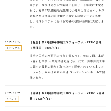
ります。今後は更なる性能向上を図り、今年度に予定さ
れている第67次南極地域観測での運用に備えます。氷床
融解と海洋循環の関係解明に資する観測データを提供
し、地球システムにおける南極の役割の解明に貢献しま
す。
2025.04.24
【報告】第13回海中海底工学フォーラム・ZERO開催
（開催日：2025/4/11）
トピックス
理学と工学の水面下の接点を探るべく、年に２回、本所
（春）と本学 大気海洋研究所（秋）にて、海中海底工学
に関する最新の動向を取り上げて開催されている本フォ
ーラムが、今回は＃東大生研 コンベンションホールで開
催された。
2025.02.25
【開催】第13回海中海底工学フォーラム・ZERO（開催
日：2025/4/11）
イベント