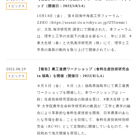
ッド（開催日：2022/10/14）
トピックス
10月14日（金）、第８回海中海底工学フォーラム・
ZERO（https://seasat.iis.u-tokyo.ac.jp/UTforum/）
が、大気 海洋研究所 講堂にて開催された。本フォーラム
は、理学と工学の水面下の接点を探るべく、年に２回、#
東大生研（春）と大気海洋研究所（秋）にて、理学と工
学系の最新の動向を取り上げて開催されている。
2022.08.29
【報告】農工連携ワークショップ（食料生産技術研究会
in 福島）を開催（開催日：2022/8/5,6）
トピックス
８月５日（金）、６日（土）福島県福島市にて農工連携
ワークショップを開催した。本ワークショップは（一
財）生産技術研究奨励会の助成を受け、#東大生研 と本
学 大学院農学生命科学研究科の教員が「工学と農学の融
合により革新的な食料生産技術を開発、日本農業のあら
たな市場を創る」ことを目指して、食料生産技術特別研
究会（RC-93）として定期的に開催しているもので、今
回初めて地方開催を実現した。