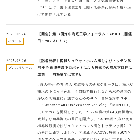
く、年に２回、＃東大生研（春）と大気海洋研究所
（秋）にて、海中海底工学に関する最新の動向を取り上
げて開催されている。
2025.08.26
【開催】第14回海中海底工学フォーラム・ZERO（開催
日：2025/10/17）
イベント
2025.06.26
【記者発表】南極リュツォ・ホルム湾およびトッテン氷
河沖で 自律型海中ロボットによる無索での海氷下航行に
プレスリリース
成功――同海域では世界初――
#東大生研 の巻 俊宏 准教授らの研究グループは、海氷や
棚氷の下に入り込み、全自動で航行しながら氷の裏面の
形状を高精度に計測するためのAUV（自律型海中ロボッ
ト：Autonomous Underwater Vehicle）「MONACA」
（モナカ）を開発しました。2022年度の第64次南極地域
観測より南極海での運用を開始し、2024年度の第66次南
極地域観測ではリュツォ・ホルム湾とトッテン氷河沖で
の無用に成功しました。同海域でのAUVの無索（AUVと
船を繋ぐケーブルを外した索運状態）運用は世界初とな