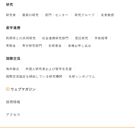
研究
研究者
最新の研究
部門・センター
研究グループ
名誉教授
産学連携
民間等との共同研究
社会連携研究部門
受託研究
学術指導
寄附金
寄付研究部門
生研基金
各種お申し込み
国際交流
海外拠点
外国人研究者および留学生支援
国際交流協定を締結している研究機関
生研シンポジウム
ウェブマガジン
採用情報
アクセス