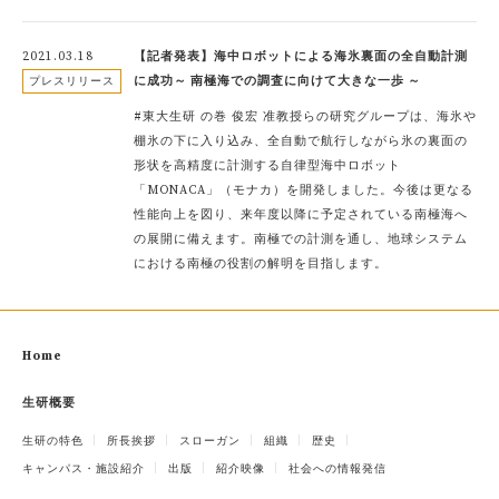
2021.03.18
【記者発表】海中ロボットによる海氷裏面の全自動計測
に成功～ 南極海での調査に向けて大きな一歩 ～
プレスリリース
#東大生研 の巻 俊宏 准教授らの研究グループは、海氷や
棚氷の下に入り込み、全自動で航行しながら氷の裏面の
形状を高精度に計測する自律型海中ロボット
「MONACA」（モナカ）を開発しました。今後は更なる
性能向上を図り、来年度以降に予定されている南極海へ
の展開に備えます。南極での計測を通し、地球システム
における南極の役割の解明を目指します。
Home
生研概要
生研の特色
所長挨拶
スローガン
組織
歴史
キャンパス・施設紹介
出版
紹介映像
社会への情報発信