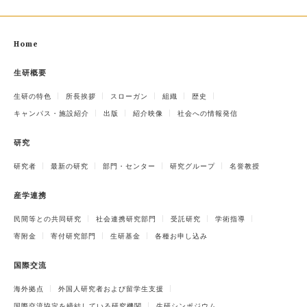
Home
生研概要
生研の特色
所長挨拶
スローガン
組織
歴史
キャンパス・施設紹介
出版
紹介映像
社会への情報発信
研究
研究者
最新の研究
部門・センター
研究グループ
名誉教授
産学連携
民間等との共同研究
社会連携研究部門
受託研究
学術指導
寄附金
寄付研究部門
生研基金
各種お申し込み
国際交流
海外拠点
外国人研究者および留学生支援
国際交流協定を締結している研究機関
生研シンポジウム