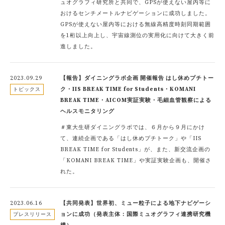
ュオグラフィ研究所と共同で、GPSが使えない屋内等に
おけるセンチメートルナビゲーションに成功しました。
GPSが使えない屋内等における無線高精度時刻同期範囲
を1桁以上向上し、宇宙線測位の実用化に向けて大きく前
進しました。
2023.09.29
【報告】ダイニングラボ企画 開催報告 はし休めプチトー
ク・IIS BREAK TIME for Students・KOMANI
トピックス
BREAK TIME・AICOM実証実験・毛細血管観察による
ヘルスモニタリング
＃東大生研ダイニングラボでは、６月から９月にかけ
て、連続企画である「はし休めプチトーク」や「IIS
BREAK TIME for Students」が、また、新交流企画の
「KOMANI BREAK TIME」や実証実験企画も、開催さ
れた。
2023.06.16
【共同発表】世界初、ミュー粒子による地下ナビゲーシ
ョンに成功（発表主体：国際ミュオグラフィ連携研究機
プレスリリース