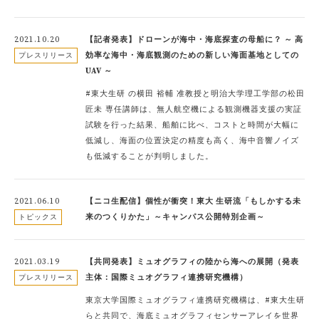
2021.10.20
【記者発表】ドローンが海中・海底探査の母船に？ ～ 高
効率な海中・海底観測のための新しい海面基地としての
プレスリリース
UAV ～
#東大生研 の横田 裕輔 准教授と明治大学理工学部の松田
匠未 専任講師は、無人航空機による観測機器支援の実証
試験を行った結果、船舶に比べ、コストと時間が大幅に
低減し、海面の位置決定の精度も高く、海中音響ノイズ
も低減することが判明しました。
2021.06.10
【ニコ生配信】個性が衝突！東大 生研流「もしかする未
来のつくりかた」～キャンパス公開特別企画～
トピックス
2021.03.19
【共同発表】ミュオグラフィの陸から海への展開（発表
主体：国際ミュオグラフィ連携研究機構）
プレスリリース
東京大学国際ミュオグラフィ連携研究機構は、#東大生研
らと共同で、海底ミュオグラフィセンサーアレイを世界