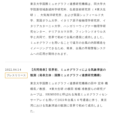
東京大学国際ミュオグラフィ連携研究機構は、同大学大
学院新領域創成科学研究科、生産技術研究所（ #東大生
研 ）、大気海洋研究所、および英国シェフィールド大
学、英国ダラム大学、イタリア原子核物理学研究所、イ
タリアカターニャ大学、ハンガリーウィグナー物理学研
究センター、チリアタカマ大学、フィンランドオウル大
学と共同で、世界で初めて台風の透視に成功しました。
ミュオグラフィを用いることで遠方の台風の内部構造を
イメージングできるため、将来、台風の早期警報システ
ムへの応用が期待されます。
2022.04.14
【共同発表】世界初、ミュオグラフィによる気象津波の
観測（発表主体：国際ミュオグラフィ連携研究機構）
プレスリリース
東京大学国際ミュオグラフィ連携研究機構の田中 宏幸 機
構長／教授、 #東大生研 の横田 裕輔 准教授らの研究グ
ループは、HKMSDDと呼ばれる海底ミュオグラフィセン
サーアレイを用いて2021年台風１６号通過に伴う、東京
湾における気象津波の観測に世界で初めて成功しまし
た。