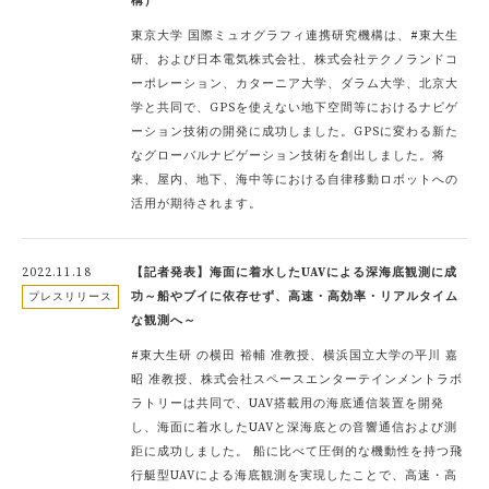
構）
東京大学 国際ミュオグラフィ連携研究機構は、#東大生
研、および日本電気株式会社、株式会社テクノランドコ
ーポレーション、カターニア大学、ダラム大学、北京大
学と共同で、GPSを使えない地下空間等におけるナビゲ
ーション技術の開発に成功しました。GPSに変わる新た
なグローバルナビゲーション技術を創出しました。将
来、屋内、地下、海中等における自律移動ロボットへの
活用が期待されます。
2022.11.18
【記者発表】海面に着水したUAVによる深海底観測に成
功～船やブイに依存せず、高速・高効率・リアルタイム
プレスリリース
な観測へ～
#東大生研 の横田 裕輔 准教授、横浜国立大学の平川 嘉
昭 准教授、株式会社スペースエンターテインメントラボ
ラトリーは共同で、UAV搭載用の海底通信装置を開発
し、海面に着水したUAVと深海底との音響通信および測
距に成功しました。 船に比べて圧倒的な機動性を持つ飛
行艇型UAVによる海底観測を実現したことで、高速・高