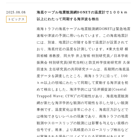
2025.08.08
海底ケーブル地震観測網DONETの温度計で１００ｋｍ
以上にわたって同期する海洋波を検出
トピックス
南海トラフの海底ケーブル地震観測網DONETは緊急地震
速報や津波の予測に用いられています。この海底地震計
には、別途、地震計に付随する形で温度計が設置されて
おり、海底付近の温度を計測しています。#東大生研 横
田裕輔 准教授、同大学 井上智裕 特別研究員／日本学術
振興会 特別研究員(研究当時)と防災科学技術研究所 久保
田達矢 主任研究員の共同研究チームは、長期間の海底温
度データを調査したところ、南海トラフに沿って、100
ｋｍ以上の領域にわたって同期して変動する海洋波を初
めて検出しました。海洋学的には“沿岸捕捉波(Coastal
Trapped Wave; CTW)”の可能性があり、海底地震観測
網が新たな海洋学的な観測の可能性を示した珍しい観測
事例です。温度変化は非常に小さく、海底圧力計などで
は検知できないレベルの現象であり、南海トラフの地震
観測やスロースリップの観測には影響を与えない規模の
信号です。将来、より高精度のスロースリップ検出など
が実施される場合にはノイズとなる可能性があります。