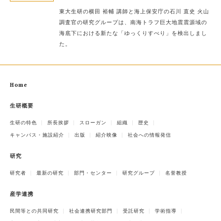
東大生研の横田 裕輔 講師と海上保安庁の石川 直史 火山
調査官の研究グループは、南海トラフ巨大地震震源域の
海底下における新たな「ゆっくりすべり」を検出しまし
た。
Home
生研概要
生研の特色
所長挨拶
スローガン
組織
歴史
キャンパス・施設紹介
出版
紹介映像
社会への情報発信
研究
研究者
最新の研究
部門・センター
研究グループ
名誉教授
産学連携
民間等との共同研究
社会連携研究部門
受託研究
学術指導