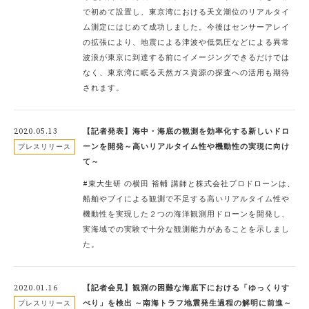
で初めて設置し、東京湾における天文潮位のリアルタイ
ム測定にはじめて成功しました。今後はセンサーアレイ
の拡張により、地震による津波や低気圧などによる異常
波浪が東京に到達する前にイメージングできるだけでは
なく、東京湾に眠る天然ガス資源の探査への活用も期待
されます。
2020.05.13
【記者発表】海中・海底の観測を効率化する新しいドロ
ーンを開発～高いリアルタイム性や機動性の実現に向け
プレスリリース
て～
#東大生研 の横田 裕輔 講師と株式会社プロドローンは、
船舶やブイによる観測で不足する高いリアルタイム性や
機動性を実現した２つの海洋観測用ドローンを開発し、
実海域での実験で十分な観測能力があることを示しまし
た。
2020.01.16
【記者会見】観測の困難な海底下における「ゆっくりす
べり」を検出 ～南海トラフ地震発生過程の解明に前進～
プレスリリース