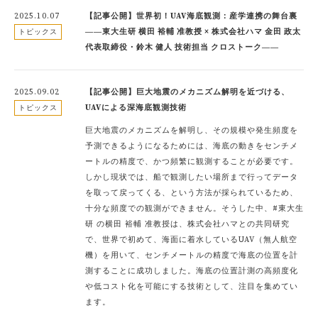
2025.10.07
【記事公開】世界初！UAV海底観測：産学連携の舞台裏
――東大生研 横田 裕輔 准教授 × 株式会社ハマ 金田 政太
トピックス
代表取締役・鈴木 健人 技術担当 クロストーク――
2025.09.02
【記事公開】巨大地震のメカニズム解明を近づける、
UAVによる深海底観測技術
トピックス
巨大地震のメカニズムを解明し、その規模や発生頻度を
予測できるようになるためには、海底の動きをセンチメ
ートルの精度で、かつ頻繁に観測することが必要です。
しかし現状では、船で観測したい場所まで行ってデータ
を取って戻ってくる、という方法が採られているため、
十分な頻度での観測ができません。そうした中、#東大生
研 の横田 裕輔 准教授は、株式会社ハマとの共同研究
で、世界で初めて、海面に着水しているUAV（無人航空
機）を用いて、センチメートルの精度で海底の位置を計
測することに成功しました。海底の位置計測の高頻度化
や低コスト化を可能にする技術として、注目を集めてい
ます。