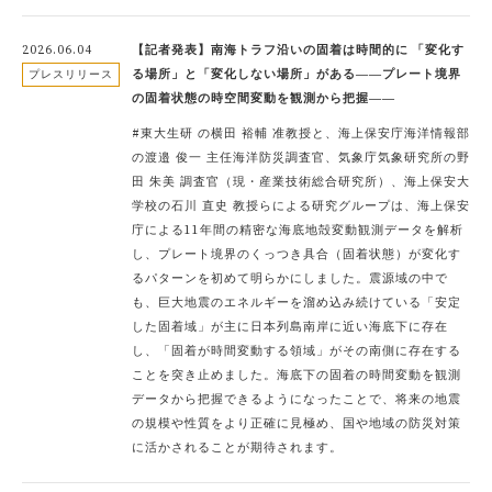
2026.06.04
【記者発表】南海トラフ沿いの固着は時間的に 「変化す
る場所」と「変化しない場所」がある――プレート境界
プレスリリース
の固着状態の時空間変動を観測から把握――
#東大生研 の横田 裕輔 准教授と、海上保安庁海洋情報部
の渡邉 俊一 主任海洋防災調査官、気象庁気象研究所の野
田 朱美 調査官（現・産業技術総合研究所）、海上保安大
学校の石川 直史 教授らによる研究グループは、海上保安
庁による11年間の精密な海底地殻変動観測データを解析
し、プレート境界のくっつき具合（固着状態）が変化す
るパターンを初めて明らかにしました。震源域の中で
も、巨大地震のエネルギーを溜め込み続けている「安定
した固着域」が主に日本列島南岸に近い海底下に存在
し、「固着が時間変動する領域」がその南側に存在する
ことを突き止めました。海底下の固着の時間変動を観測
データから把握できるようになったことで、将来の地震
の規模や性質をより正確に見極め、国や地域の防災対策
に活かされることが期待されます。