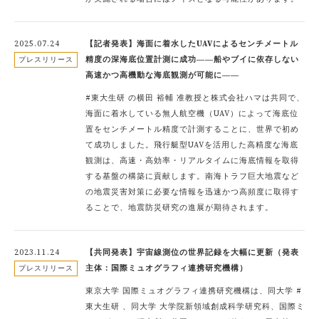
2025.07.24
【記者発表】海面に着水したUAVによるセンチメートル
精度の深海底位置計測に成功――船やブイに依存しない
プレスリリース
高速かつ高機動な海底観測が可能に――
#東大生研 の横田 裕輔 准教授と株式会社ハマは共同で、
海面に着水している無人航空機（UAV）によって海底位
置をセンチメートル精度で計測することに、世界で初め
て成功しました。飛行艇型UAVを活用した高精度な海底
観測は、高速・高効率・リアルタイムに海底情報を取得
する基盤の構築に貢献します。南海トラフ巨大地震など
の地震災害対策に必要な情報を迅速かつ高頻度に取得す
ることで、地震防災研究の進展が期待されます。
2023.11.24
【共同発表】宇宙線測位の世界記録を大幅に更新（発表
主体：国際ミュオグラフィ連携研究機構）
プレスリリース
東京大学 国際ミュオグラフィ連携研究機構は、同大学 #
東大生研 、同大学 大学院新領域創成科学研究科、国際ミ