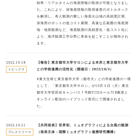
効率・リアルタイムの海底情報の取得が可能となりまし
た。これにより、深海底情報の取得速度のボトルネック
を解消し、有人観測の難しい海底火山域の高頻度計測、
深海用ロボットの低コスト展開、高速な広範囲の海底測
地・地形観測など、海底観測の高頻度化・低コスト化に
より、海洋観測工学分野に革命を起こすことが期待され
ます。
2022.10.18
【報告】東京都市大学サロンによる本所と東京都市大学
との学術連携の活性化（開催日：2022/10/3）
トピックス
#東大生研と東京都市大学（都市大）との学術連携の一環
として、「東京都市大学サロン」が10月３日（月）東京
都市大学世田谷キャンパス７号館TCUホール71B教室と
オンライン配信のハイブリッド形式にて開催されまし
た。
2022.10.11
【共同発表】世界初、ミュオグラフィによる台風の観測
（発表主体：国際ミュオグラフィ連携研究機構）
プレスリリース