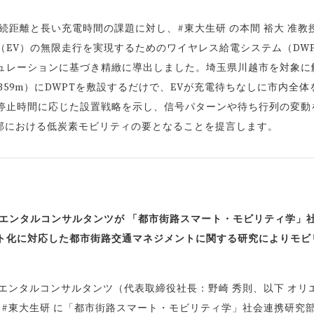
続距離と長い充電時間の課題に対し、#東大生研 の本間 裕大 准教
EV）の無限走行を実現するためのワイヤレス給電システム（DWP
ュレーションに基づき精緻に導出しました。埼玉県川越市を対象に
2,359m）にDWPTを敷設するだけで、EVが充電待ちなしに市内全体
停止時間に応じた設置戦略を示し、信号パターンや待ち行列の変動
市部における低炭素モビリティの要となることを提言します。
リエンタルコンサルタンツが 「都市街路スマート・モビリティ学」
ト化に対応した都市街路交通マネジメントに関する研究によりモビ
リエンタルコンサルタンツ（代表取締役社長：野崎 秀則、以下 オリ
日、 #東大生研 に「都市街路スマート・モビリティ学」社会連携研究