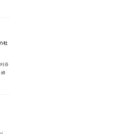
の社
県刈谷
を締
が