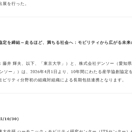
出展を行った。
協定を締結～走るほど、満ちる社会へ：モビリティから広がる未来
：藤井 輝夫、以下、「東京大学」）と、株式会社デンソー（愛知
ソー」）は、2026年4月1日より、10年間にわたる産学協創協定
モビリティ分野初の組織対組織による長期包括連携となります。
/10/30）
大生研 ハーモニック・モビリティ研究センター（ITSセンター）