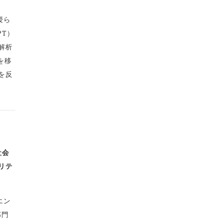
授ら
T）
解析
を移
を反
社会
リテ
エン
部門