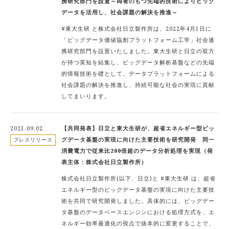
携研究部門を設置～両者のもつ先端的技術によりビッグ
データを活用し、社会課題の解決を推進～
#東大生研 と株式会社日立製作所は、2022年4月1日に
「ビッグデータ価値協創プラットフォーム工学」社会連
携研究部門を設置いたしました。東大生研と日立の双方
が持つ英知を結集し、ビッグデータ解析基盤などの先端
的情報技術を礎として、データプラットフォームによる
社会課題の解決を推進し、持続可能な社会の実現に貢献
してまいります。
2021.09.02
【共同発表】日立と東大生研が、超省エネルギー型ビッ
グデータ基盤の実現に向けた主要技術を研究開発 同一
プレスリリース
消費電力で従来比200倍超のデータ分析処理を実現（発
表主体：株式会社日立製作所）
株式会社日立製作所(以下、日立)と #東大生研 は、超省
エネルギー型のビッグデータ基盤の実現に向けた主要技
術を共同で研究開発しました。具体的には、ビッグデー
タ基盤のデータベースエンジンにおける処理方式を、エ
ネルギー効率最適化の視点で抜本的に変更することで、