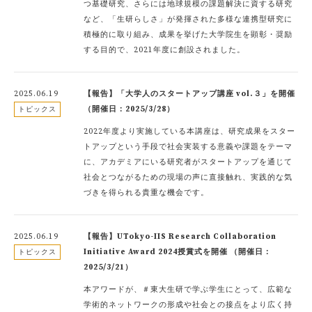
つ基礎研究、さらには地球規模の課題解決に資する研究
など、「生研らしさ」が発揮された多様な連携型研究に
積極的に取り組み、成果を挙げた大学院生を顕彰・奨励
する目的で、2021年度に創設されました。
2025.06.19
【報告】「大学人のスタートアップ講座 vol.３」を開催
（開催日：2025/3/28）
トピックス
2022年度より実施している本講座は、研究成果をスター
トアップという手段で社会実装する意義や課題をテーマ
に、アカデミアにいる研究者がスタートアップを通じて
社会とつながるための現場の声に直接触れ、実践的な気
づきを得られる貴重な機会です。
2025.06.19
【報告】UTokyo-IIS Research Collaboration
Initiative Award 2024授賞式を開催 （開催日：
トピックス
2025/3/21）
本アワードが、＃東大生研で学ぶ学生にとって、広範な
学術的ネットワークの形成や社会との接点をより広く持