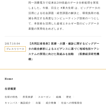
同一消費電力で従来比200倍超のデータ分析処理を実現
しました。今後、日立と #東大生研 は、ビッグデータの
活用による社会課題・経営課題の解決と、環境負荷の低
減を両立する高度なコンピューティング技術の一つとし
て、本技術を活用した超省エネルギー型のビッグデータ
基盤の実用化をめざします。
2017.10.04
【共同記者発表】医療・介護・健診に関するビッグデー
タの統合解析によるエビデンスに基づく地域包括ケアシ
プレスリリース
ステムの実現に向けた取組みを始動 （医療経済研究機
構）
Home
生研概要
生研の特色
所長挨拶
スローガン
組織
歴史
キャンパス・施設紹介
出版
紹介映像
社会への情報発信