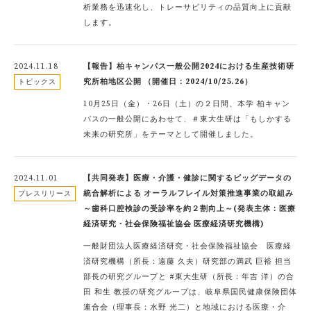
析業務を迅速化し、トレーサビリティの品質向上に貢献
します。
2024.11.18
【報告】柏キャンパス一般公開2024における生産技術研
究所柏地区公開 （開催日：2024/10/25.26）
トピックス
10月25日（金）・26日（土）の２日間、本学 柏キャン
パスの一般公開にあわせて、＃東大生研は「もしかする
未来の研究所」をテーマとして開催しました。
2024.11.01
【共同発表】医療・介護・健診に関するビッグデータの
統合解析による オーラルフレイル対策推進事業の取組み
プレスリリース
～歯科口腔検診の受診率を約２割向上～(発表主体：医療
経済研究・社会保険福祉協会 医療経済研究機構)
一般財団法人医療経済研究・社会保険福祉協会 医療経
済研究機構（所長：遠藤 久夫）研究部の満武 巨裕 担当
部長の研究グループと #東大生研（所長：年吉 洋）の合
田 和生 教授の研究グループは、岐阜県国民健康保険団体
連合会（理事長：水野 光二）と地域における医療・介