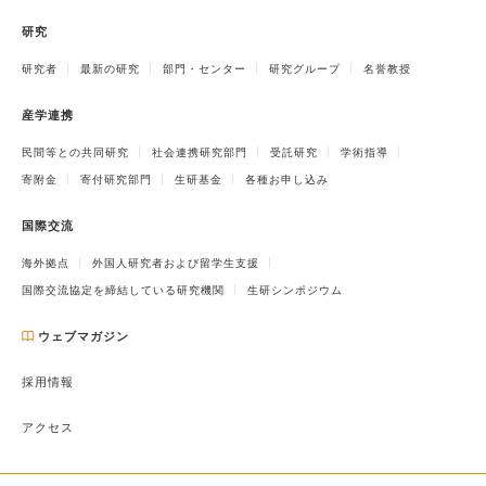
研究
研究者
最新の研究
部門・センター
研究グループ
名誉教授
産学連携
民間等との共同研究
社会連携研究部門
受託研究
学術指導
寄附金
寄付研究部門
生研基金
各種お申し込み
国際交流
海外拠点
外国人研究者および留学生支援
国際交流協定を締結している研究機関
生研シンポジウム
ウェブマガジン
採用情報
アクセス