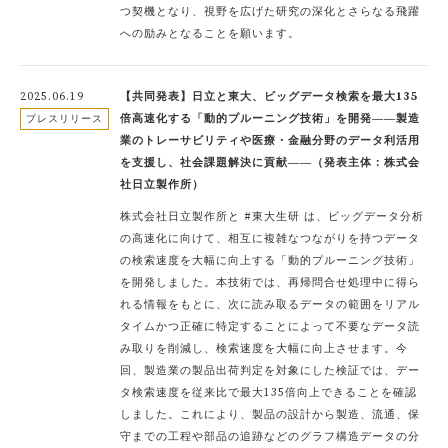
つ契機となり、視野を広げた研究の深化とさらなる飛躍
への励みとなることを願います。
2025.06.19
【共同発表】日立と東大、ビッグデータ検索を最大135
倍高速化する「動的プルーニング技術」を開発――製造
プレスリリース
業のトレーサビリティや医療・金融分野のデータ利活用
を支援し、社会課題解決に貢献――（発表主体：株式会
社日立製作所）
株式会社日立製作所と #東大生研 は、ビッグデータ分析
の高速化に向けて、相互に複雑なつながりを持つデータ
の検索速度を大幅に向上する「動的プルーニング技術」
を開発しました。本技術では、再帰問合せ処理中に得ら
れる情報をもとに、次に読み取るデータの範囲をリアル
タイムかつ正確に特定することによって不要なデータ読
み取りを削減し、検索速度を大幅に向上させます。今
回、製造業の製品出荷判定を対象にした検証では、デー
タ検索速度を従来比で最大135倍向上できることを確認
しました。これにより、製品の設計から製造、流通、保
守までの工程や部品の追跡などのグラフ構造データの分