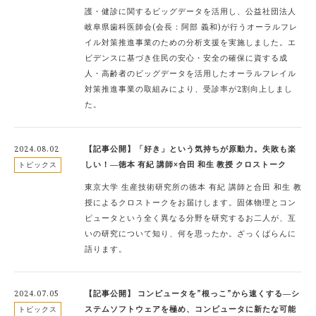
護・健診に関するビッグデータを活用し、公益社団法人
岐阜県歯科医師会(会長：阿部 義和)が行うオーラルフレ
イル対策推進事業のための分析支援を実施しました。エ
ビデンスに基づき住民の安心・安全の確保に資する成
人・高齢者のビッグデータを活用したオーラルフレイル
対策推進事業の取組みにより、受診率が2割向上しまし
た。
2024.08.02
【記事公開】「好き」という気持ちが原動力。失敗も楽
しい！―徳本 有紀 講師×合田 和生 教授 クロストーク
トピックス
東京大学 生産技術研究所の徳本 有紀 講師と合田 和生 教
授によるクロストークをお届けします。固体物理とコン
ピュータという全く異なる分野を研究するお二人が、互
いの研究について知り、何を思ったか。ざっくばらんに
語ります。
2024.07.05
【記事公開】 コンピュータを”根っこ”から速くする―シ
ステムソフトウェアを極め、コンピュータに新たな可能
トピックス