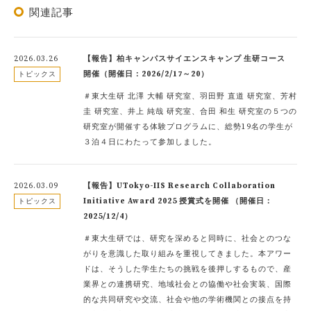
関連記事
2026.03.26
【報告】柏キャンパスサイエンスキャンプ 生研コース
開催（開催日：2026/2/17～20）
トピックス
＃東大生研 北澤 大輔 研究室、羽田野 直道 研究室、芳村
圭 研究室、井上 純哉 研究室、合田 和生 研究室の５つの
研究室が開催する体験プログラムに、総勢19名の学生が
３泊４日にわたって参加しました。
2026.03.09
【報告】UTokyo-IIS Research Collaboration
Initiative Award 2025 授賞式を開催 （開催日：
トピックス
2025/12/4）
＃東大生研では、研究を深めると同時に、社会とのつな
がりを意識した取り組みを重視してきました。本アワー
ドは、そうした学生たちの挑戦を後押しするもので、産
業界との連携研究、地域社会との協働や社会実装、国際
的な共同研究や交流、社会や他の学術機関との接点を持