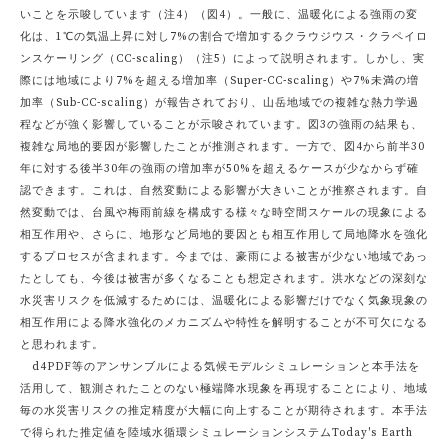
いことを示唆しています（注4）（図4）。一般に、温暖化による強雨の変
化は、1℃の気温上昇に対し7%の割合で増加するクラウジウス・クラペイロ
ンスケーリング（CC-scaling）（注5）によって説明されます。しかし、実
際には地域により7%を超える増加率（Super-CC-scaling）や7%未満の増
加率（Sub-CC-scaling）が報告されており、山岳地域での複雑な熱力学過
程などが強く影響していることが示唆されています。図3の強雨の結果も、
複雑な局地的要因が影響したことが推測されます。一方で、図4から前半30
年に対する後半30年の強雨の増加率が50%を超えるケースが少なからず確
認できます。これは、自然変動による影響が大きいことが推察されます。自
然変動では、台風や梅雨前線を構成する様々な時空間スケールの現象による
相互作用や、さらに、地形など局地的要因とも相互作用して局地降水を強化
するプロセスが含まれます。今までは、豪雨による被害が少ない地域であっ
たとしても、今後は被害が多くなることも想定されます。洪水などの深刻な
水災害リスクを低減するためには、温暖化による影響だけでなく気象現象の
相互作用による降水強化のメカニズムや特性を解明することが不可欠になる
と思われます。
d4PDF等のアンサンブルによる気候モデルシミュレーションと本手法を
活用して、観測されたことのない極端降水現象を再現することにより、地域
毎の水災害リスクの推定精度が大幅に向上することが期待されます。本手法
で得られた推定値を陸域水循環シミュレーションシステムToday's Earth