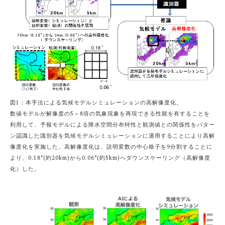
図1：本手法による気候モデルシミュレーションの高解像度化。
数値モデルが解像度の5～8倍の気象現象を再現できる性能を有することを
利用して、予報モデルによる降水空間分布特性と観測値との関係性をパター
ン認識した識別器を気候モデルシミュレーションに適用することにより高解
像度化を実施した。高解像度化は、説明変数の中心格子を9分割することに
より、0.18°(約20km)から0.06°(約5km)へダウンスケーリング（高解像度
化）した。