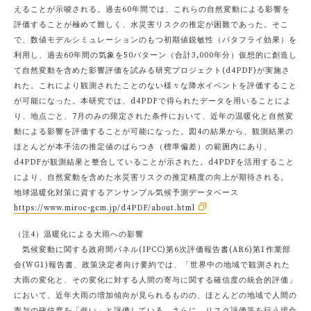
えることが示唆される。過去60年間では、これらの自然変動による影響を
評価することが極めて難しく、水災害リスクの推定が困難であった。そこ
で、数値モデルシミュレーションのもつ初期値鋭敏性（バタフライ効果）を
利用し、過去60年間の気象を50パターン（合計3,000年分）仮想的に創造し
て自然変動を含めた影響評価を試みる研究プロジェクト(d4PDF)が実施さ
れた。これにより観測されたことのない様々な降水イベントを評価すること
が可能になった。本研究では、d4PDFで得られたデータを用いることによ
り、地点ごと、7月のみの限定された条件において、近年の温暖化と自然変
動による影響を評価することが可能になった。図4の結果から、観測結果の
ほとんどが本手法の推定値のばらつき（標準偏差）の範囲内にあり、
d4PDFが観測結果と整合していることが示された。d4PDFを活用すること
により、自然変動を含めた水災害リスクの推定精度の向上が期待される。
地球温暖化対策に資するアンサンブル気候予測データベース
https://www.miroc-gcm.jp/d4PDF/about.html
（注4）温暖化による大雨への影響
気候変動に関する政府間パネル(IPCC)第6次評価報告書(AR6)第1作業部
会(WG1)報告書、政策決定者向け要約では、「世界中の地域で観測された
大雨の変化と、その変化に対する人間の寄与に関する確信度の統合的評価」
において、近年大雨の増加傾向が見られるものの、ほとんどの地域で人間の