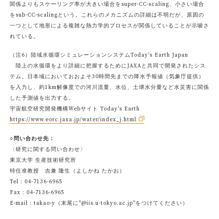
関係よりもスケーリング率が大きい場合をsuper-CC-scaling、小さい場合
をsub-CC-scalingという。これらのメカニズムの詳細は不明だが、原因の
一つとして地形による複雑な熱力学的プロセスが関係していることが示唆さ
れている。
（注6）陸域水循環シミュレーションシステムToday's Earth Japan
陸上の水循環をより詳細に把握するためにJAXAと共同で開発されたシス
テム。日本域においておおよそ30時間先までの降水予報値（気象庁提供）
を入力し、約1km解像度での河川流量、水位、土壌水分量など水災害に関係
した予測値を出力する。
宇宙航空研究開発機構Webサイト Today's Earth
https://www.eorc.jaxa.jp/water/index_j.html
○問い合わせ先：
〈研究に関する問い合わせ〉
東京大学 生産技術研究所
特任准教授 吉兼 隆生（よしかね たかお）
Tel：04-7136-6965
Fax：04-7136-6965
E-mail：takao-y（末尾に"@iis.u-tokyo.ac.jp"をつけてください）