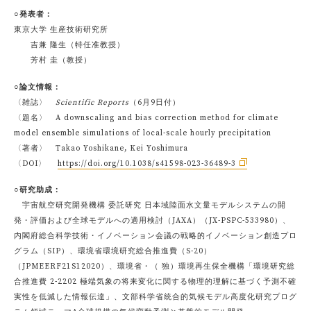
○発表者：
東京大学 生産技術研究所
吉兼 隆生（特任准教授）
芳村 圭（教授）
○論文情報：
〈雑誌〉
Scientific Reports
（6月9日付）
〈題名〉 A downscaling and bias correction method for climate
model ensemble simulations of local-scale hourly precipitation
〈著者〉 Takao Yoshikane, Kei Yoshimura
〈DOI〉
https://doi.org/10.1038/s41598-023-36489-3
○研究助成：
宇宙航空研究開発機構 委託研究 日本域陸面水文量モデルシステムの開
発・評価および全球モデルへの適用検討（JAXA）（JX-PSPC-533980）、
内閣府総合科学技術・イノベーション会議の戦略的イノベーション創造プロ
グラム（SIP）、環境省環境研究総合推進費（S-20）
（JPMEERF21S12020）、環境省・（ 独）環境再生保全機構「環境研究総
合推進費 2-2202 極端気象の将来変化に関する物理的理解に基づく予測不確
実性を低減した情報伝達」、文部科学省統合的気候モデル高度化研究プログ