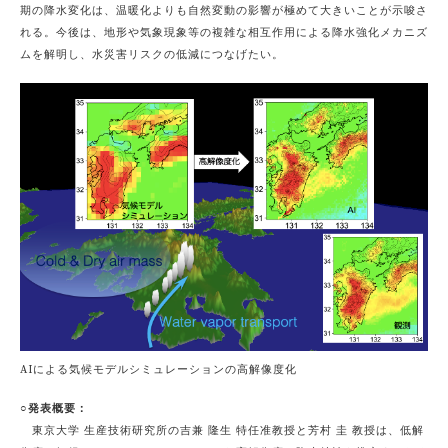
期の降水変化は、温暖化よりも自然変動の影響が極めて大きいことが示唆さ
れる。今後は、地形や気象現象等の複雑な相互作用による降水強化メカニズ
ムを解明し、水災害リスクの低減につなげたい。
AIによる気候モデルシミュレーションの高解像度化
○発表概要：
東京大学 生産技術研究所の吉兼 隆生 特任准教授と芳村 圭 教授は、低解