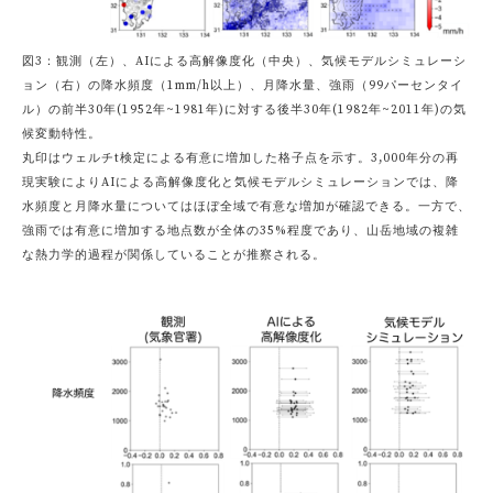
図3：観測（左）、AIによる高解像度化（中央）、気候モデルシミュレーシ
ョン（右）の降水頻度（1mm/h以上）、月降水量、強雨（99パーセンタイ
ル）の前半30年(1952年~1981年)に対する後半30年(1982年~2011年)の気
候変動特性。
丸印はウェルチt検定による有意に増加した格子点を示す。3,000年分の再
現実験によりAIによる高解像度化と気候モデルシミュレーションでは、降
水頻度と月降水量についてはほぼ全域で有意な増加が確認できる。一方で、
強雨では有意に増加する地点数が全体の35%程度であり、山岳地域の複雑
な熱力学的過程が関係していることが推察される。