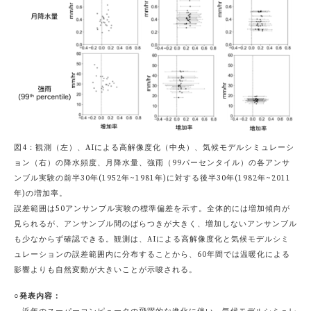
図4：観測（左）、AIによる高解像度化（中央）、気候モデルシミュレーシ
ョン（右）の降水頻度、月降水量、強雨（99パーセンタイル）の各アンサ
ンブル実験の前半30年(1952年~1981年)に対する後半30年(1982年~2011
年)の増加率。
誤差範囲は50アンサンブル実験の標準偏差を示す。全体的には増加傾向が
見られるが、アンサンブル間のばらつきが大きく、増加しないアンサンブル
も少なからず確認できる。観測は、AIによる高解像度化と気候モデルシミ
ュレーションの誤差範囲内に分布することから、60年間では温暖化による
影響よりも自然変動が大きいことが示唆される。
○発表内容：