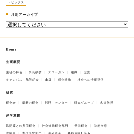
トピックス
月別アーカイブ
Home
生研概要
生研の特色
所長挨拶
スローガン
組織
歴史
キャンパス・施設紹介
出版
紹介映像
社会への情報発信
研究
研究者
最新の研究
部門・センター
研究グループ
名誉教授
産学連携
民間等との共同研究
社会連携研究部門
受託研究
学術指導
寄附金
寄付研究部門
生研基金
各種お申し込み