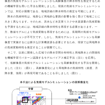
像度の気候モデルシミュレーションから高解像度の降水特性を推定するため
の機械学習を用いた手法を開発しました。現状の気候モデルシミュレーショ
ンでは、対応が困難である、地域詳細の降水特性の推定を可能にします。
降水の気候特性は、地形など局地的な要因の影響を強く受けて地域ごとに
大きく異なります。そのため、洪水など水災害リスクや水資源量の気候変動
を予測するためには、地域詳細の降水特性を再現する必要があります。一
方、数値モデルにより気候変動を再現するためには、長期間の気候モデルシ
ミュレーションが不可欠です。しかし、気候モデルシミュレーションを高解
像度で実施するには膨大な計算機資源を必要とするため、現状では局地降水
の気候変動特性を推定することが困難でした。
そこで、以前に開発した広域での降水空間分布特性と局地降水との関係性
を機械学習でパターン認識するモデルバイアス補正手法（注1）を応用し
て、低解像度の気候モデルシミュレーションを高解像度化する手法を開発し
ました（注2）（図1）。高解像度化により局地降水の気候特性（頻度、月
降水量、強雨）が再現可能であることを示しました（図2）。