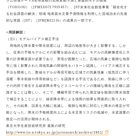
ラム領域テーマA全球規模の気候変動予測と基盤的モデル開発
（TOUGOU）（JPMXD0717935457）、JST未来社会創造事業「顕在化す
る社会課題の解決」領域 地表面水文量予測情報を利用した流域治水の先進
的な実践（JST）（JPMJMI21I6）の成果の一部です。
○用語解説：
（注1）モデルバイアス補正手法
局地的な降水量や降水頻度には、周辺の地形等が大きく影響する。しか
し、従来の予報モデルにその影響を組み込むには、モデルの高解像度化と大
量の計算機資源が必要であり、実現が困難だった。広域の気象と複雑な地形
等に強く影響された局地気象の関係性をパターン認識し、バイアス補正する
手法を開発した。数値モデルが再現可能な広域での気象現象（低気圧に伴う
温暖・寒冷前線や停滞前線など）を認識する手法であるため、前線に伴って
その内部で発生する線状降水帯などスコールラインの微細な構造を正確に認
識することは難しい。そこで、機械学習で得られた推定値を観測の降水強度
で補正することにより、線状降水帯による強雨の効果を間接的に取り入れ
た。その結果、誤差を大幅に低減し、複雑な地形に対応した降水の推定が可
能となった。降水の予報精度向上による水災害リスクの低減や、水資源量の
推定への活用が期待される。
東京大学生産技術研究所 最新の研究
http://www.iis.u-tokyo.ac.jp/ja/research/archive/3852/