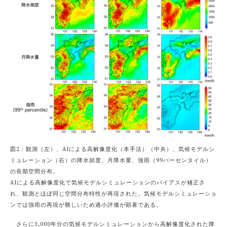
図2：観測（左）、AIによる高解像度化（本手法）（中央）、気候モデルシ
ミュレーション（右）の降水頻度、月降水量、強雨（99パーセンタイル）
の長期空間分布。
AIによる高解像度化で気候モデルシミュレーションのバイアスが補正さ
れ、観測とほぼ同じ空間分布特性が再現された。気候モデルシミュレーショ
ンでは強雨の再現が難しいため過小評価が顕著である。
さらに3,000年分の気候モデルシミュレーションから高解像度化された降