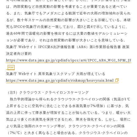
寄与の確信度を「低い」と評価している。さらに、リスク評価等を行う場合
は、内部変動など自然変動の影響を考慮することが重要であると述べてい
る。また、気象庁でもアメダスによる観測で近年の大雨の増加傾向が見られ
るが、数十年スケールの自然変動の影響が大きいことを示唆している。本研
究もIPCCや気象庁の見解と一致しており、図3と図4で示しているように、
過去60年間で温暖化の影響を検出するには大量の数値モデルシミュレーシ
ョンが必要であり、それは自然変動の影響が大きいことを意味している。
気象庁 Webサイト IPCC第6次評価報告書（AR6）第1作業部会報告書 政策
決定者向け要約
https://www.data.jma.go.jp/cpdinfo/ipcc/ar6/IPCC_AR6_WGI_SPM_JP.pd
気象庁 Webサイト 異常気象リスクマップ 大雨が増えている
https://www.data.jma.go.jp/cpdinfo/riskmap/heavyrain.html
（注5）クラウジウス・クラペイロンスケーリング
熱力学的理論から得られるクラウジウス-クラペイロンの関係（気温が1℃
上昇するごとに空気中に含むことできる水蒸気量が7%増加）に基づき、気
温の上昇に伴って降水量が増加することが知られている。つまり、暖かい大
気はより多くの水蒸気を保持できるため、降水を強化する。しかし、場所に
より気温と強雨のスケーリング率が、クラウジウス-クラペイロンの関係
（7%/℃）と大きく異なること場合がある。クラウジウス-クラペイロンの