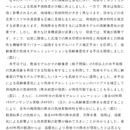
近年のスーパーコンピュータの飛躍的な進化に伴い、気候モデルシミュレ
ーションによる気候予測精度が大幅に向上しました。一方で、降水は地形に
強く影響されるため、地域毎に気候特性が大きく異なります。洪水などの水
災害リスクや水資源量を正確に見積もるためには、局地的な降水特性を推定
する必要があります。局地降水を再現するには気候モデルの高解像度化が必
要です。しかし、膨大な計算機資源が必要になり、現状では、実施が困難で
す。そこで、以前に開発した広域での降水空間分布特性と局地降水との関係
性を機械学習でパターン認識するモデルバイアス補正手法）を応用して、低
解像度の気候モデルシミュレーションを高解像度化する手法を開発しました
（図1）。
本手法では、数値モデルがその解像度（格子間隔）の5倍以上の水平規模
の気象現象を再現できる性能を有することを利用して、気候モデルと同じ解
像度の予報モデルで学習したパターンを気候モデルに適用しました。本手法
による高解像度化により気候モデルシミュレーションのバイアスを補正して
局地降水の気候特性（降水頻度や強雨）が再現可能であることを示しました
（図2）。さらに、3,000年分の気候モデルシミュレーション（過去60年間
×50アンサンブル実験:d4PDF）（注3）から高解像度の降水を推定すること
により、近年の梅雨期の降水の気候変動特性を明らかにしました（図3）。
観測結果との比較から、過去60年間の降水頻度、月降水量、強雨は、温暖
化による影響よりも自然変動の影響が極めて大きいことが分かりました。過
去60年間の観測からは、温暖化により局地での降水が増加したとは言えな