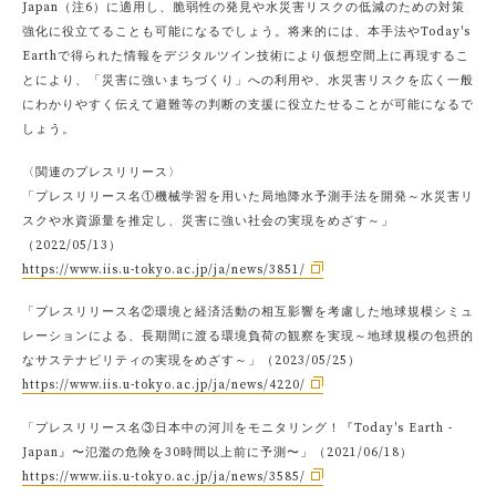
Japan（注6）に適用し、脆弱性の発見や水災害リスクの低減のための対策
強化に役立てることも可能になるでしょう。将来的には、本手法やToday's
Earthで得られた情報をデジタルツイン技術により仮想空間上に再現するこ
とにより、「災害に強いまちづくり」への利用や、水災害リスクを広く一般
にわかりやすく伝えて避難等の判断の支援に役立たせることが可能になるで
しょう。
〈関連のプレスリリース〉
「プレスリリース名①機械学習を用いた局地降水予測手法を開発～水災害リ
スクや水資源量を推定し、災害に強い社会の実現をめざす～」
（2022/05/13）
https://www.iis.u-tokyo.ac.jp/ja/news/3851/
「プレスリリース名②環境と経済活動の相互影響を考慮した地球規模シミュ
レーションによる、長期間に渡る環境負荷の観察を実現～地球規模の包摂的
なサステナビリティの実現をめざす～」（2023/05/25）
https://www.iis.u-tokyo.ac.jp/ja/news/4220/
「プレスリリース名③日本中の河川をモニタリング！『Today's Earth -
Japan』〜氾濫の危険を30時間以上前に予測〜」（2021/06/18）
https://www.iis.u-tokyo.ac.jp/ja/news/3585/