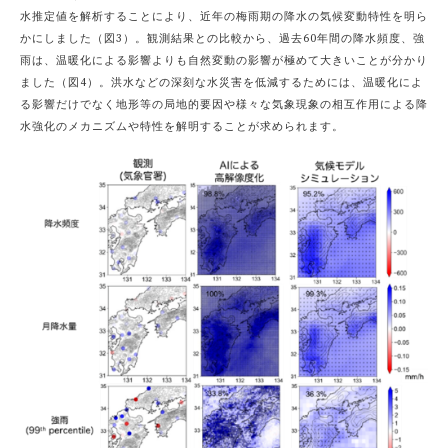
水推定値を解析することにより、近年の梅雨期の降水の気候変動特性を明ら
かにしました（図3）。観測結果との比較から、過去60年間の降水頻度、強
雨は、温暖化による影響よりも自然変動の影響が極めて大きいことが分かり
ました（図4）。洪水などの深刻な水災害を低減するためには、温暖化によ
る影響だけでなく地形等の局地的要因や様々な気象現象の相互作用による降
水強化のメカニズムや特性を解明することが求められます。