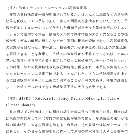
（注2）気候モデルシミュレーションの高解像度化
複数の高解像度化手法が開発されているが、ほとんどは地形などの局地的
効果を反映しにくい手法であり、多くの問題点が指摘されていた。また、予
報モデルシミュレーションで学習した機械学習モデルを気候モデルシミュレ
ーションで適用する場合、数値モデル間で降水特性が大きく異なることや機
械学習モデルの解釈の難しさなどから適用の根拠が曖昧であり、高解像度化
の実施が困難だった。本手法は、数値モデルが解像度の5倍以上の気象現象
を再現できることを利用し、広域での気象現象が予報モデルと気候モデルの
違いに依存せず再現できると仮定して様々な数値モデルを用いて検証した。
その結果、降水の長期特性や気候変動特性が再現され、本手法が気候モデル
シミュレーションに適用可能であることを示した。さらに予測精度を向上す
るには線状降水帯をより正確に予測することが不可欠であり、今後の課題と
して、数値モデルだけでなく機械学習手法の改良も必要である。
（注3）d4PDF（Database for Policy Decision-Making for Future
Climate Change）
日本周辺での強雨は、主に梅雨前線や台風に伴って形成される。梅雨前線
は東西方向に対して南北方向の影響範囲が極めて狭く、形成位置の違いが地
域の降水特性に大きな影響を与える。台風は、その規模や経路がケースごと
に異なり、その僅かな差が地形に作用して局地の降水特性に大きな影響を与