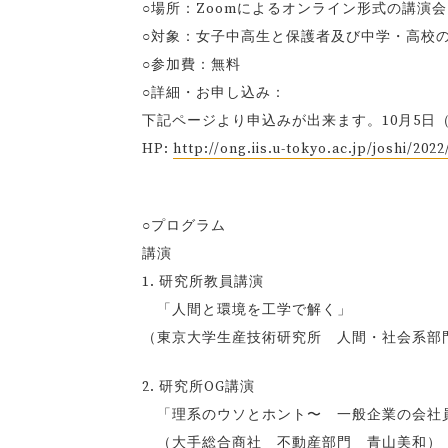
○場所：Zoomによるオンライン形式の講演
○対象：女子中高生と保護者及び中学・高校の
○参加費：無料
○詳細・お申し込み：
下記ページより申込みが出来ます。10月5日
HP:
http://ong.iis.u-tokyo.ac.jp/joshi/2022
○プログラム
講演
1. 研究所教員講演
「人間と環境を工学で解く」
（東京大学生産技術研究所 人間・社会系部
2. 研究所OG講演
「理系のウソとホント〜 一般企業の会社員
（大手総合商社 不動産部門 青山美和）