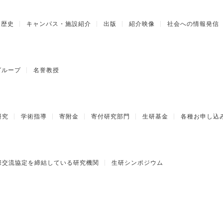
歴史
キャンパス・施設紹介
出版
紹介映像
社会への情報発信
グループ
名誉教授
研究
学術指導
寄附金
寄付研究部門
生研基金
各種お申し込
際交流協定を締結している研究機関
生研シンポジウム