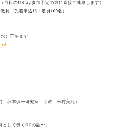
会（当日のURLは参加予定の方に直接ご連絡します）
教員（先着申込順・定員100名）
（水）正午まで
/
門 坂本慎一研究室 助教 米村美紀）
として働くOGの話〜」