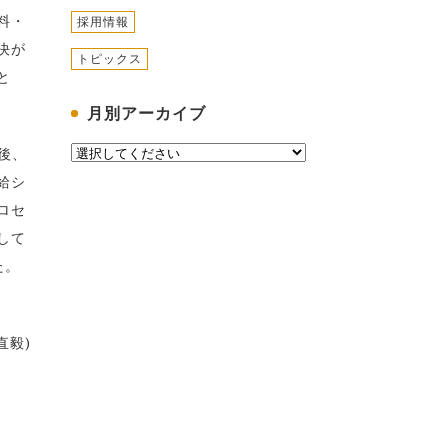
料・
採用情報
決が
トピックス
と
月別アーカイブ
後、
給シ
ロセ
して
た。
直毅)