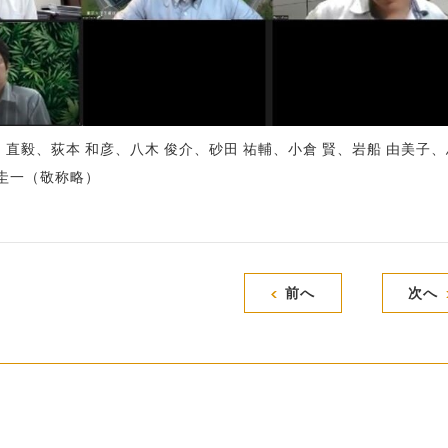
 直毅、荻本 和彦、八木 俊介、砂田 祐輔、小倉 賢、岩船 由美子
 圭一（敬称略）
前へ
次へ