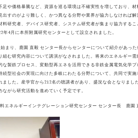
不足や価格暴騰など、資源を巡る環境は不確実性を増しており、材
見出すのがより難しく、かつ異なる分野や業界が協力しなければ解
材料研究者、デバイス研究者、システム研究者が集まり協力するこ
22年4月に本所附属研究センターとして設立されました。
始まり、鹿園 直毅 センター長からセンターについて紹介があった
り組む研究内容について講演がなされました。将来のエネルギー需
的な製鉄プロセス、変動型再エネを活用できる非鉄金属電気化学プ
持続型社会の実現に向けた多岐にわたる分野について、共同で実施
れました。産学官から212名の聴講者があり、盛況な会となりまし
めながら研究活動を進めていく予定です。
材料エネルギーインテグレーション研究センター センター長 鹿園 