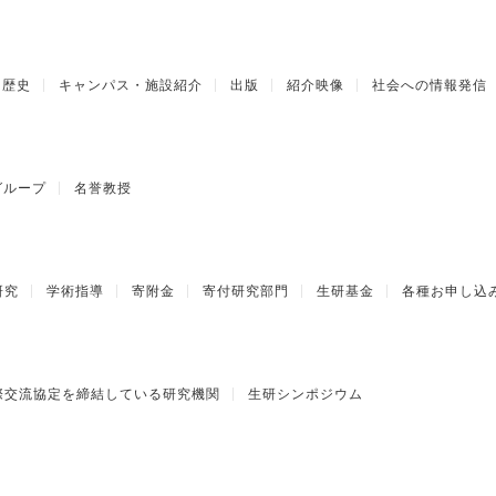
歴史
キャンパス・施設紹介
出版
紹介映像
社会への情報発信
グループ
名誉教授
研究
学術指導
寄附金
寄付研究部門
生研基金
各種お申し込
際交流協定を締結している研究機関
生研シンポジウム