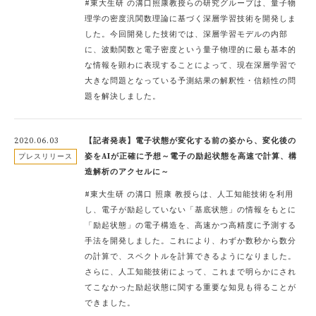
#東大生研 の溝口照康教授らの研究グループは、量子物
理学の密度汎関数理論に基づく深層学習技術を開発しま
した。今回開発した技術では、深層学習モデルの内部
に、波動関数と電子密度という量子物理的に最も基本的
な情報を顕わに表現することによって、現在深層学習で
大きな問題となっている予測結果の解釈性・信頼性の問
題を解決しました。
2020.06.03
【記者発表】電子状態が変化する前の姿から、変化後の
姿をAIが正確に予想～電子の励起状態を高速で計算、構
プレスリリース
造解析のアクセルに～
#東大生研 の溝口 照康 教授らは、人工知能技術を利用
し、電子が励起していない「基底状態」の情報をもとに
「励起状態」の電子構造を、高速かつ高精度に予測する
手法を開発しました。これにより、わずか数秒から数分
の計算で、スペクトルを計算できるようになりました。
さらに、人工知能技術によって、これまで明らかにされ
てこなかった励起状態に関する重要な知見も得ることが
できました。