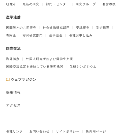
研究者
最新の研究
部門・センター
研究グループ
名誉教授
産学連携
民間等との共同研究
社会連携研究部門
受託研究
学術指導
寄附金
寄付研究部門
生研基金
各種お申し込み
国際交流
海外拠点
外国人研究者および留学生支援
国際交流協定を締結している研究機関
生研シンポジウム
ウェブマガジン
採用情報
アクセス
各種リンク
お問い合わせ
サイトポリシー
所内用ページ