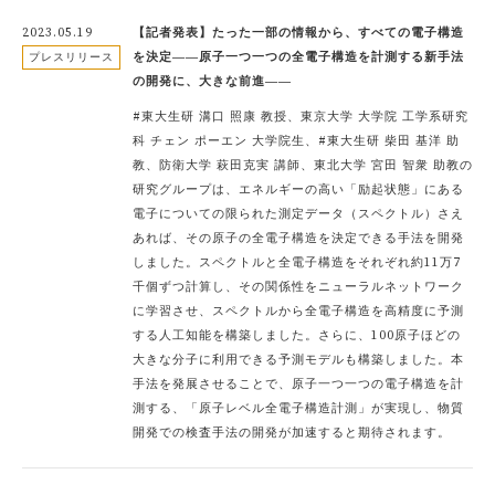
2023.05.19
【記者発表】たった一部の情報から、すべての電子構造
を決定――原子一つ一つの全電子構造を計測する新手法
プレスリリース
の開発に、大きな前進――
#東大生研 溝口 照康 教授、東京大学 大学院 工学系研究
科 チェン ポーエン 大学院生、#東大生研 柴田 基洋 助
教、防衛大学 萩田克実 講師、東北大学 宮田 智衆 助教の
研究グループは、エネルギーの高い「励起状態」にある
電子についての限られた測定データ（スペクトル）さえ
あれば、その原子の全電子構造を決定できる手法を開発
しました。スペクトルと全電子構造をそれぞれ約11万7
千個ずつ計算し、その関係性をニューラルネットワーク
に学習させ、スペクトルから全電子構造を高精度に予測
する人工知能を構築しました。さらに、100原子ほどの
大きな分子に利用できる予測モデルも構築しました。本
手法を発展させることで、原子一つ一つの電子構造を計
測する、「原子レベル全電子構造計測」が実現し、物質
開発での検査手法の開発が加速すると期待されます。