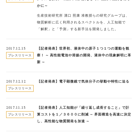
かに～
生産技術研究所 溝口 照康 准教授らの研究グループは、
物質解析に広く利用されるスペクトルを、人工知能で
「解釈」と「予測」する新手法を開発しました。
2017.12.15
【記者発表】世界初、液体中の原子１つ１つの運動を観
察！ ～ 高性能電池や溶媒の開発、液体中の現象解明に革
プレスリリース
新 ～
2017.12.12
【記者発表】電子顕微鏡で気体分子の挙動や特性に迫る
プレスリリース
2017.11.15
【記者発表】人工知能が「繰り返し成長すること」で計
算コストを１／３６００に削減 ～ 界面構造を高速に決定
プレスリリース
し、高性能な物質開発を加速 ～