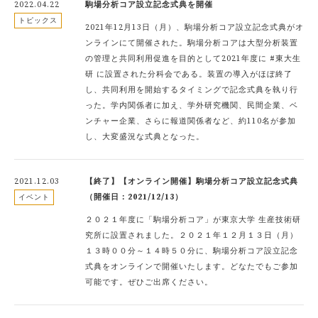
2022.04.22
駒場分析コア設立記念式典を開催
トピックス
2021年12月13日（月）、駒場分析コア設立記念式典がオ
ンラインにて開催された。駒場分析コアは大型分析装置
の管理と共同利用促進を目的として2021年度に #東大生
研 に設置された分科会である。装置の導入がほぼ終了
し、共同利用を開始するタイミングで記念式典を執り行
った。学内関係者に加え、学外研究機関、民間企業、ベ
ンチャー企業、さらに報道関係者など、約110名が参加
し、大変盛況な式典となった。
2021.12.03
【終了】【オンライン開催】駒場分析コア設立記念式典
（開催日：2021/12/13）
イベント
２０２１年度に「駒場分析コア」が東京大学 生産技術研
究所に設置されました。２０２１年１２月１３日（月）
１３時００分～１４時５０分に、駒場分析コア設立記念
式典をオンラインで開催いたします。どなたでもご参加
可能です。ぜひご出席ください。