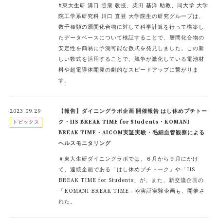
#東大生研 溝口 照康 教授、柴田 基洋 助教、同大学 大学
院工学系研究科 川口 直登 大学院生の研究グループは、
数千種類の層間化合物に対して科学計算を行って構築し
たデータベースについて検証することで、層間化合物の
安定性を簡易に予測可能な数式を発見しました。この新
しい数式を活用することで、競争が激化している電池材
料や超電導体開発の劇的なスピードアップに繋がりま
す。
2023.09.29
【報告】ダイニングラボ企画 開催報告 はし休めプチトー
ク・IIS BREAK TIME for Students・KOMANI
トピックス
BREAK TIME・AICOM実証実験・毛細血管観察による
ヘルスモニタリング
＃東大生研ダイニングラボでは、６月から９月にかけ
て、連続企画である「はし休めプチトーク」や「IIS
BREAK TIME for Students」が、また、新交流企画の
「KOMANI BREAK TIME」や実証実験企画も、開催さ
れた。