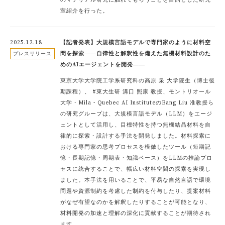
のマテリアル研究に触れてもらうことを目的とした研究
室紹介を行った。
2025.12.18
【記者発表】大規模言語モデルで専門家のように材料空
間を探索――自律性と解釈性を備えた無機材料設計のた
プレスリリース
めのAIエージェントを開発――
東京大学大学院工学系研究科の高原 泉 大学院生（博士後
期課程）、 #東大生研 溝口 照康 教授、モントリオール
大学・Mila - Quebec AI InstituteのBang Liu 准教授ら
の研究グループは、大規模言語モデル（LLM）をエージ
ェントとして活用し、目標特性を持つ無機結晶材料を自
律的に探索・設計する手法を開発しました。材料探索に
おける専門家の思考プロセスを模倣したツール（短期記
憶・長期記憶・周期表・知識ベース）をLLMの推論プロ
セスに統合することで、幅広い材料空間の探索を実現し
ました。本手法を用いることで、平易な自然言語で環境
問題や資源制約を考慮した制約を付与したり、提案材料
がなぜ有望なのかを解釈したりすることが可能となり、
材料開発の加速と理解の深化に貢献することが期待され
ます。