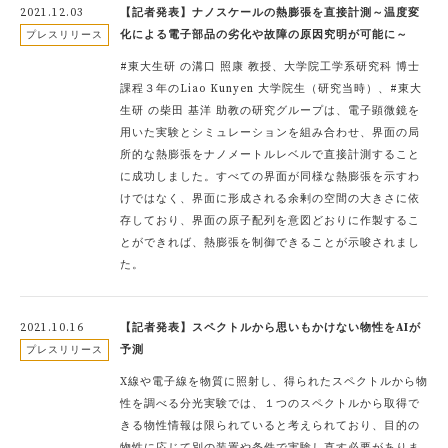
2021.12.03
【記者発表】ナノスケールの熱膨張を直接計測～温度変
化による電子部品の劣化や故障の原因究明が可能に～
プレスリリース
#東大生研 の溝口 照康 教授、大学院工学系研究科 博士
課程３年のLiao Kunyen 大学院生（研究当時）、#東大
生研 の柴田 基洋 助教の研究グループは、電子顕微鏡を
用いた実験とシミュレーションを組み合わせ、界面の局
所的な熱膨張をナノメートルレベルで直接計測すること
に成功しました。すべての界面が同様な熱膨張を示すわ
けではなく、界面に形成される余剰の空間の大きさに依
存しており、界面の原子配列を意図どおりに作製するこ
とができれば、熱膨張を制御できることが示唆されまし
た。
2021.10.16
【記者発表】スペクトルから思いもかけない物性をAIが
予測
プレスリリース
X線や電子線を物質に照射し、得られたスペクトルから物
性を調べる分光実験では、１つのスペクトルから取得で
きる物性情報は限られていると考えられており、目的の