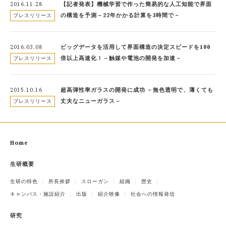
2016.11.28
【記者発表】機械学習で作った簡易的な人工知能で界面
の構造を予測－22年かかる計算を3時間で－
プレスリリース
2016.03.08
ビッグデータを活用して界面構造の決定スピードを100
倍以上高速化！－触媒や電池の開発を加速－
プレスリリース
2015.10.16
超高弾性率ガラスの開発に成功 －無色透明で、薄くても
丈夫なニューガラス－
プレスリリース
Home
生研概要
生研の特色
所長挨拶
スローガン
組織
歴史
キャンパス・施設紹介
出版
紹介映像
社会への情報発信
研究