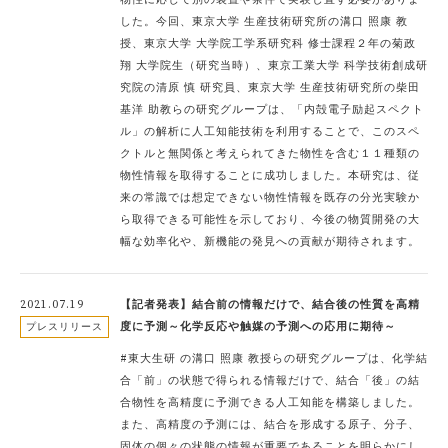
物性に応じて別の装置や条件で実験し直す必要がありま
した。今回、東京大学 生産技術研究所の溝口 照康 教
授、東京大学 大学院工学系研究科 修士課程２年の菊政
翔 大学院生（研究当時）、東京工業大学 科学技術創成研
究院の清原 慎 研究員、東京大学 生産技術研究所の柴田
基洋 助教らの研究グループは、「内殻電子励起スペクト
ル」の解析に人工知能技術を利用することで、このスペ
クトルと無関係と考えられてきた物性を含む１１種類の
物性情報を取得することに成功しました。本研究は、従
来の常識では想定できない物性情報を既存の分光実験か
ら取得できる可能性を示しており、今後の物質開発の大
幅な効率化や、新機能の発見への貢献が期待されます。
2021.07.19
【記者発表】結合前の情報だけで、結合後の性質を高精
度に予測～化学反応や触媒の予測への応用に期待～
プレスリリース
#東大生研 の溝口 照康 教授らの研究グループは、化学結
合「前」の状態で得られる情報だけで、結合「後」の結
合物性を高精度に予測できる人工知能を構築しました。
また、高精度の予測には、結合を形成する原子、分子、
固体の個々の状態の情報が重要であることを明らかにし