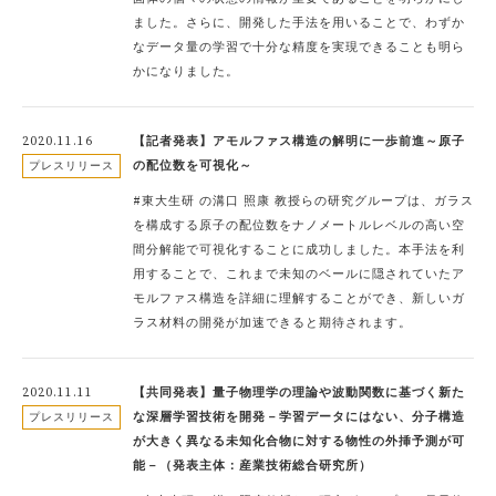
ました。さらに、開発した手法を用いることで、わずか
なデータ量の学習で十分な精度を実現できることも明ら
かになりました。
2020.11.16
【記者発表】アモルファス構造の解明に一歩前進～原子
の配位数を可視化～
プレスリリース
#東大生研 の溝口 照康 教授らの研究グループは、ガラス
を構成する原子の配位数をナノメートルレベルの高い空
間分解能で可視化することに成功しました。本手法を利
用することで、これまで未知のベールに隠されていたア
モルファス構造を詳細に理解することができ、新しいガ
ラス材料の開発が加速できると期待されます。
2020.11.11
【共同発表】量子物理学の理論や波動関数に基づく新た
な深層学習技術を開発－学習データにはない、分子構造
プレスリリース
が大きく異なる未知化合物に対する物性の外挿予測が可
能－（発表主体：産業技術総合研究所）