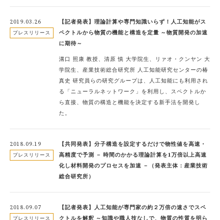
2019.03.26
【記者発表】理論計算や専門知識いらず！人工知能がス
ペクトルから物質の機能と構造を定量 ～物質開発の加速
プレスリリース
に期待～
溝口 照康 教授、清原 慎 大学院生、リァオ・クンヤン 大
学院生、産業技術総合研究所 人工知能研究センターの椿
真史 研究員らの研究グループは、人工知能にも利用され
る「ニューラルネットワーク」を利用し、スペクトルか
ら直接、物質の構造と機能を決定する新手法を開発し
た。
2018.09.19
【共同発表】分子構造を設定するだけで物性値を高速・
高精度で予測 － 時間のかかる理論計算を1万倍以上高速
プレスリリース
化し材料開発のプロセスを加速 －（発表主体：産業技術
総合研究所）
2018.09.07
【記者発表】人工知能が専門家の約２万倍の速さでスペ
クトルを解釈 ～知識や職人技なしで、物質の性質を明ら
プレスリリース