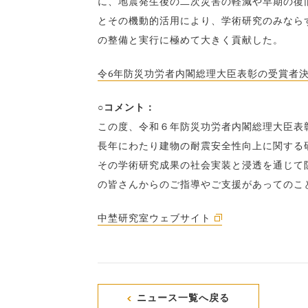
に、地震発生後の二次災害の軽減や早期の復
とその機動的活用により、学術研究のみなら
の整備と実行に極めて大きく貢献した。
令6年防災功労者内閣総理大臣表彰の受賞者
○コメント：
この度、令和６年防災功労者内閣総理大臣表
長年にわたり建物の耐震安全性向上に関する
その学術研究成果の社会実装と浸透を通じて
の皆さんからのご指導やご支援があってのこ
中埜研究室ウェブサイト
ニュース一覧へ戻る