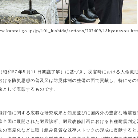
ww.kantei.go.jp/jp/101_kishida/actions/202409/13hyousyou.ht
和57 年5 月11 日閣議了解）に基づき、災害時における人命救
おける防災思想の普及又は防災体制の整備の面で貢献し、特にその
象として表彰するものです。
能評価に関する広範な研究成果と知見並びに国内外の豊富な地震被
降全国に展開された耐震診断、耐震改修計画における各種耐震判定
法の高度化などに取り組み良質な既存ストックの形成に貢献すると