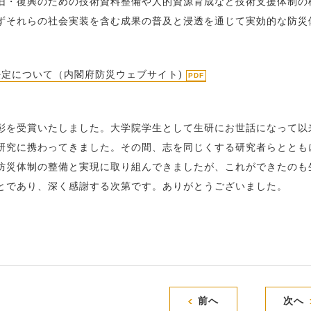
旧・復興のための技術資料整備や人的資源育成など技術支援体制の
ずそれらの社会実装を含む成果の普及と浸透を通じて実効的な防災
決定について（内閣府防災ウェブサイト)
彰を受賞いたしました。大学院学生として生研にお世話になって以
研究に携わってきました。その間、志を同じくする研究者らととも
防災体制の整備と実現に取り組んできましたが、これができたのも
とであり、深く感謝する次第です。ありがとうございました。
前へ
次へ