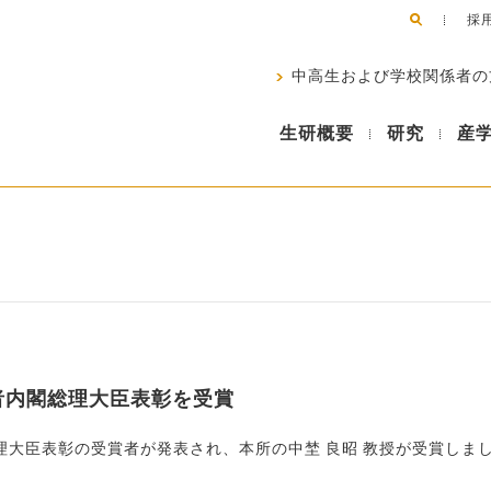
採
中高生および学校関係者の
生研概要
研究
産
労者内閣総理大臣表彰を受賞
総理大臣表彰の受賞者が発表され、本所の中埜 良昭 教授が受賞しま