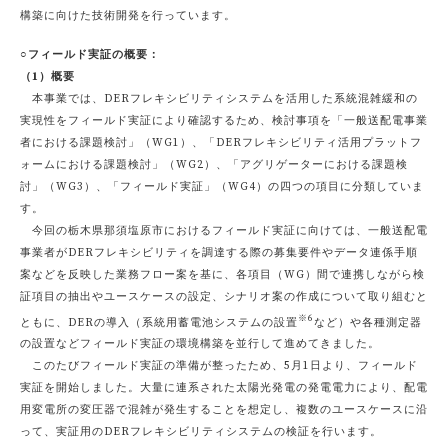
構築に向けた技術開発を行っています。
○フィールド実証の概要：
（1）概要
本事業では、DERフレキシビリティシステムを活用した系統混雑緩和の
実現性をフィールド実証により確認するため、検討事項を「一般送配電事業
者における課題検討」（WG1）、「DERフレキシビリティ活用プラットフ
ォームにおける課題検討」（WG2）、「アグリゲーターにおける課題検
討」（WG3）、「フィールド実証」（WG4）の四つの項目に分類していま
す。
今回の栃木県那須塩原市におけるフィールド実証に向けては、一般送配電
事業者がDERフレキシビリティを調達する際の募集要件やデータ連係手順
案などを反映した業務フロー案を基に、各項目（WG）間で連携しながら検
証項目の抽出やユースケースの設定、シナリオ案の作成について取り組むと
※6
ともに、DERの導入（系統用蓄電池システムの設置
など）や各種測定器
の設置などフィールド実証の環境構築を並行して進めてきました。
このたびフィールド実証の準備が整ったため、5月1日より、フィールド
実証を開始しました。大量に連系された太陽光発電の発電電力により、配電
用変電所の変圧器で混雑が発生することを想定し、複数のユースケースに沿
って、実証用のDERフレキシビリティシステムの検証を行います。