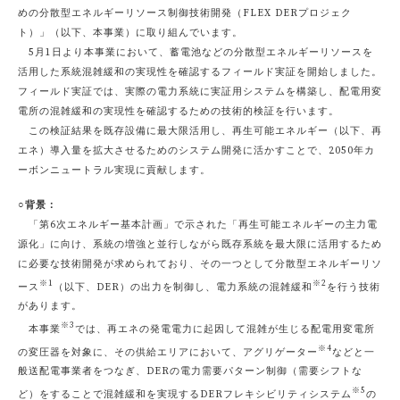
めの分散型エネルギーリソース制御技術開発（FLEX DERプロジェク
ト）」（以下、本事業）に取り組んでいます。
5月1日より本事業において、蓄電池などの分散型エネルギーリソースを
活用した系統混雑緩和の実現性を確認するフィールド実証を開始しました。
フィールド実証では、実際の電力系統に実証用システムを構築し、配電用変
電所の混雑緩和の実現性を確認するための技術的検証を行います。
この検証結果を既存設備に最大限活用し、再生可能エネルギー（以下、再
エネ）導入量を拡大させるためのシステム開発に活かすことで、2050年カ
ーボンニュートラル実現に貢献します。
○背景：
「第6次エネルギー基本計画」で示された「再生可能エネルギーの主力電
源化」に向け、系統の増強と並行しながら既存系統を最大限に活用するため
に必要な技術開発が求められており、その一つとして分散型エネルギーリソ
※1
※2
ース
（以下、DER）の出力を制御し、電力系統の混雑緩和
を行う技術
があります。
※3
本事業
では、再エネの発電電力に起因して混雑が生じる配電用変電所
※4
の変圧器を対象に、その供給エリアにおいて、アグリゲーター
などと一
般送配電事業者をつなぎ、DERの電力需要パターン制御（需要シフトな
※5
ど）をすることで混雑緩和を実現するDERフレキシビリティシステム
の