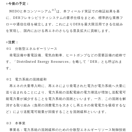
○今後の予定：
※7
NEDOと本コンソーシアム
は、本フィールド実証での検証結果を基
に、DERフレキシビリティシステムの要求仕様をまとめ、標準的な業務フ
ローや通信仕様を確立します。これによりDERを最大限活用できる仕組み
を実現し、国内における再エネのさらなる普及拡大に貢献します。
○注釈：
※1 分散型エネルギーリソース
発電設備や蓄電設備、電気自動車、ヒートポンプなどの需要設備の総称で
す。「Distributed Energy Resources」を略して「DER」とも呼ばれま
す。
※2 電力系統の混雑緩和
再エネの大量導入時に、再エネにより発電された電力が電力系統へ大量に
送り込まれることにより、電力系統の送配電線の電力潮流が増加し送配電可
能電力量が減少することを電力系統の混雑といいます。一方、この混雑を解
消する取り組み（負荷の消費電力を大きくし再エネの発電電力を吸収するな
ど）により送配電可能量が回復することを混雑緩和といいます。
※3 本事業
事業名：電力系統の混雑緩和のための分散型エネルギーリソース制御技術