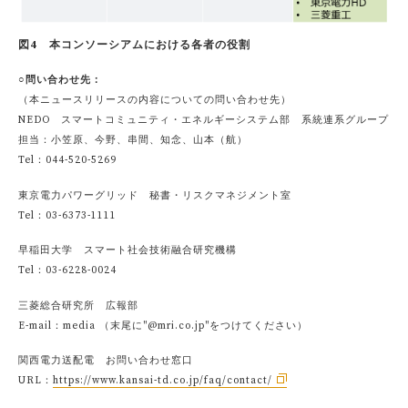
図4 本コンソーシアムにおける各者の役割
○問い合わせ先：
（本ニュースリリースの内容についての問い合わせ先）
NEDO スマートコミュニティ・エネルギーシステム部 系統連系グループ
担当：小笠原、今野、串間、知念、山本（航）
Tel：044-520-5269
東京電力パワーグリッド 秘書・リスクマネジメント室
Tel：03-6373-1111
早稲田大学 スマート社会技術融合研究機構
Tel：03-6228-0024
三菱総合研究所 広報部
E-mail：media （末尾に"@mri.co.jp"をつけてください）
関西電力送配電 お問い合わせ窓口
URL：
https://www.kansai-td.co.jp/faq/contact/