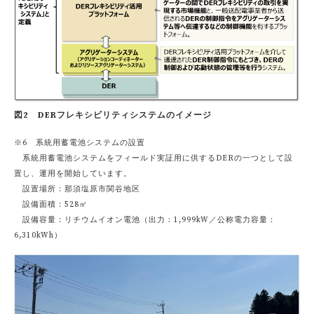
図2 DERフレキシビリティシステムのイメージ
※6 系統用蓄電池システムの設置
系統用蓄電池システムをフィールド実証用に供するDERの一つとして設
置し、運用を開始しています。
設置場所：那須塩原市関谷地区
設備面積：528㎡
設備容量：リチウムイオン電池（出力：1,999kW／公称電力容量：
6,310kWh）