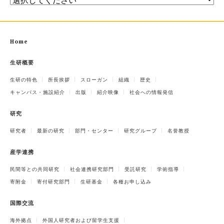
Home
生研概要
生研の特色
所長挨拶
スローガン
組織
歴史
キャンパス・施設紹介
出版
紹介映像
社会への情報発信
研究
研究者
最新の研究
部門・センター
研究グループ
名誉教授
産学連携
民間等との共同研究
社会連携研究部門
受託研究
学術指導
寄附金
寄付研究部門
生研基金
各種お申し込み
国際交流
海外拠点
外国人研究者および留学生支援