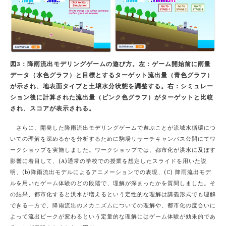
図3：降雨流出モデリングゲームの遊び方。左：ゲーム開始前に雨量
データ（水色グラフ）と目標とするターゲット流出量（青色グラフ）
が示され、地表面タイプと土壌水分状態を調整する。右：シミュレー
ション後に計算された流出量（ピンク色グラフ）がターゲットと比較
され、スコアが表示される。
さらに、開発した降雨流出モデリングゲームで遊ぶことが流域水循環につ
いての理解を深めるかを分析するために駒場リサーチキャンパス公開にてワ
ークショップを実施しました。ワークショップでは、都市化が洪水に及ぼす
影響に着目して、(A)通常の学校での授業を想定したスライドを用いた説
明、(b)降雨流出モデルによるアニメーションでの表現、(C) 降雨流出モデ
ルを用いたゲーム体験のどの段階で、理解が深まったかを質問しました。そ
の結果、都市化すると洪水が増えるという定性的な理解は講義形式でも理解
できる一方で、降雨流出のメカニズムについての理解や、都市化の度合いに
よって流出ピークが変わるという定量的な理解にはゲーム体験が効果的であ