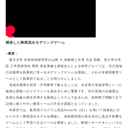
開発した降雨流出モデリングゲーム
○概要：
東京大学 生産技術研究所の山崎 大 准教授と矢澤 大志 助教、同大学大学
院 工学系研究科 岡田 実奈美修士課程生らによる研究グループは、河川流域
の水循環を効果的に学べるモデリングゲームを開発し、それが水循環教育ツ
ールとして効果的であることを明らかにしました。
流域水循環を初等・中等教育で教えることは、水災害や流域管理といった
複雑な課題へのリテラシーを高めるために重要です。河川流域の水循環は、
多様な現象が相互作用する複雑なシステムであるため、短時間で理解できて
記憶に残りやすい教育ツールの不在が課題となっていました。
本研究では、教育用プログラム言語Scratch（注1）を用いて視覚的に分
かりやすい降雨流出モデルを構築し、地表面状態が洪水流出に及ぼす影響を
ゲームとして学習できるツールを開発しました。駒場リサーチキャンパス公