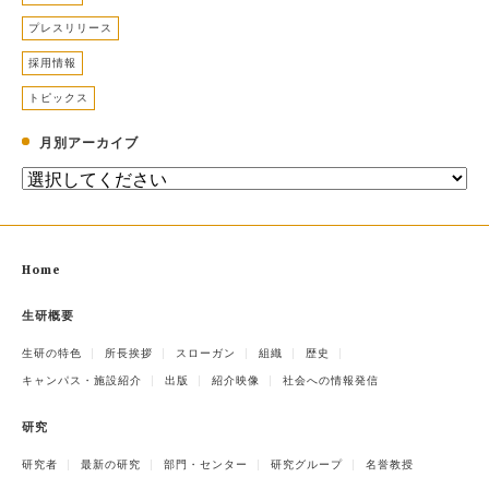
プレスリリース
採用情報
トピックス
月別アーカイブ
Home
生研概要
生研の特色
所長挨拶
スローガン
組織
歴史
キャンパス・施設紹介
出版
紹介映像
社会への情報発信
研究
研究者
最新の研究
部門・センター
研究グループ
名誉教授