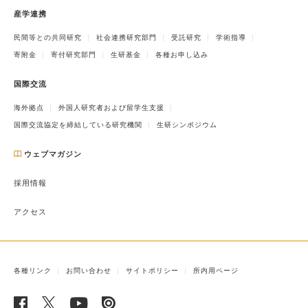
産学連携
民間等との共同研究
社会連携研究部門
受託研究
学術指導
寄附金
寄付研究部門
生研基金
各種お申し込み
国際交流
海外拠点
外国人研究者および留学生支援
国際交流協定を締結している研究機関
生研シンポジウム
ウェブマガジン
採用情報
アクセス
各種リンク
お問い合わせ
サイトポリシー
所内用ページ