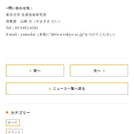
○問い合わせ先：
東京大学 生産技術研究所
准教授 山崎 大（やまざき だい）
Tel：03-5452-6382
E-mail：yamadai（末尾に"@iis.u-tokyo.ac.jp"をつけてください）
前へ
次へ
ニュース一覧へ戻る
カテゴリー
すべて
イベント