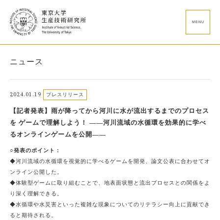
MENU
ニュース
2024.01.19
プレスリリース
【記者発表】雨が降ってから河川に水が流出するまでのプロセス
を ゲームで理解しよう！ ――河川流域の水循環を効果的に学べ
るオンラインゲームを公開――
○発表のポイント：
◆河川流域の水循環を視覚的に学べるゲームを開発、論文公表に合わせてオ
ンライン公開した。
◆体験型ゲームに取り組むことで、地表面状態と流出プロセスとの関係をよ
り深く理解できる。
◆水循環や水災害といった複雑な現象についてのリテラシー向上に貢献でき
ると期待される。