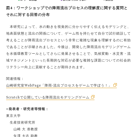
図4：ワークショップでの降雨流出プロセスの理解度に関する質問と
それに対する回答の分布
本研究によって、水の動きを視覚的に分かりやすく伝えるモデリングと、
地表面状態と流出の関係について、ゲーム性を持たせて自分で試行錯誤して
考えることが降雨流出プロセスという非常に複雑な現象を理解するのに有効
であることが示唆されました。今後は、開発した降雨流出モデリングゲーム
を水循環教育ツールとしてさらに発展させることで、気候変動・水災害・流
域マネジメントといった長期的な対応が必要な複雑な課題についての社会的
リテラシー向上に貢献することが期待されます。
関連情報：
山崎研究室WebPage「降雨-流出プロセスをゲームで学ぼう！」
Scratchで公開している降雨流出モデリングゲーム
○発表者・研究者等情報：
東京大学
生産技術研究所
山崎 大 准教授
矢澤 大志 助教