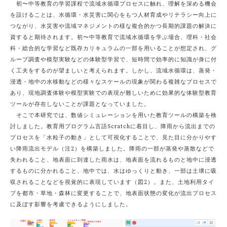
初〜中等教育の学習課程で流域水循環プロセスに触れ、理解を深める機会
を設けることは、水循環・水災害に関心をもつ人材育成やリテラシー向上に
つながり、水災害や流域マネジメントの様な複合的かつ長期的課題の解決に
資すると期待されます。初〜中等教育で流域水循環を学ぶ場合、理科・社会
科・総合的な学習など既存カリキュラムの一部を用いることが想定され、グ
ループ調査や模型実験などの体験型学習で、短時間で効率的に知識が身に付
く工夫をするのが望ましいと考えられます。しかし、流域水循環は、蒸発・
浸透・地中の水移動などの様々なスケールの現象が関わる複雑なプロセスで
あり、現地調査体験や模型実験での表現が難しいために効果的な体験型教育
ツールが存在しないことが課題となっていました。
そこで本研究では、数値シミュレーションを用いた教育ツールの構築を検
討しました。教育用プログラム言語Scratchに着目し、降雨から流出までの
プロセスを「水粒子の動き」として可視化することで、見た目に分かりやす
い降雨流出モデル（注2）を構築しました。降雨の一部が蒸発や蒸散などで
失われること、地表面に到達した雨水は、地表面を流れるものと地中に浸透
するものに分かれること、地中では、水はゆっくりと動き、一部は土壌に吸
収されることなどを視覚的に表現しています（図2）。また、土地利用タイ
プを都市・草地・森林に変更することで、地表面状態の変化が流出プロセス
に及ぼす影響を考慮できるようにしました。