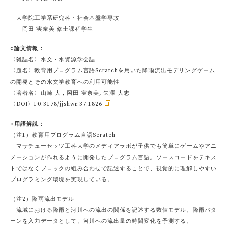
大学院工学系研究科・社会基盤学専攻
岡田 実奈美 修士課程学生
○論文情報：
〈雑誌名〉水文・水資源学会誌
〈題名〉教育用プログラム言語Scratchを用いた降雨流出モデリングゲーム
の開発とその水文学教育への利用可能性
〈著者名〉山崎 大，岡田 実奈美, 矢澤 大志
〈DOI〉
10.3178/jjshwr.37.1826
○用語解説：
（注1）教育用プログラム言語Scratch
マサチューセッツ工科大学のメディアラボが子供でも簡単にゲームやアニ
メーションが作れるように開発したプログラム言語。ソースコードをテキス
トではなくブロックの組み合わせで記述することで、視覚的に理解しやすい
プログラミング環境を実現している。
（注2）降雨流出モデル
流域における降雨と河川への流出の関係を記述する数値モデル。降雨パタ
ーンを入力データとして、河川への流出量の時間変化を予測する。