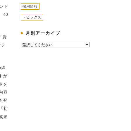
マンド
採用情報
40
トピックス
月別アーカイブ
「貴
オテ
の温
トが
さを
内容
も登
「初
成果