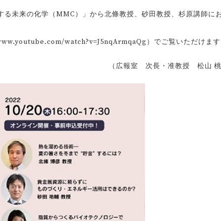
する未来の化学（MMC）」から北條教授、砂田教授、杉原講師に
。
//www.youtube.com/watch?v=J5nqArmqaQg）でご覧いただけま
（広報室 次長・准教授 松山 