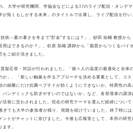
され、大学や研究機関、学協会などによる27のライブ配信・オンデ
学が拓くもしかする未来」のタイトルで出展し、ライブ配信を行い、
技術―夏の暑さを冬まで"貯金"するには？」、砂田 祐輔 教授から
活用はできるのか？」、杉原 加織 講師から「脂質からつくるバイ
究をご紹介頂きました。
、質疑応答・対話が行われました。「個々人の温度の最適化と全体
のか」、「新しい触媒を作るアプローチを決める要素として、コス
類の細菌にだけ抗菌ペプチドが効くようにできないか。特異性の高
、パンデミックも防ぎやすいのではないか」など、各登壇者の講演
が活発に交わされました。現在の研究テーマを選んだ経緯について
を過ぎても大半の参加者が残り、視聴を続けていました。終了時には
メントがチャットに並びました。今後も広報室として、本所の研究
ります。