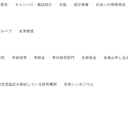
歴史
キャンパス・施設紹介
出版
紹介映像
社会への情報発信
グループ
名誉教授
研究
学術指導
寄附金
寄付研究部門
生研基金
各種お申し込
際交流協定を締結している研究機関
生研シンポジウム