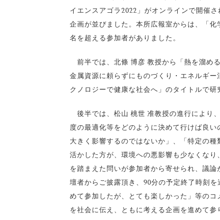
イエンスアゴラ2022」がオンラインで開催
企画が並びました。本所広報室からは、「化
名を超える参加者がありました。
前半では、北條 博彦 教授から「熱を溜める
金属資源に頼らずにものづくり・エネルギー
クノロジーで健康な社会へ」のタイトルで研
後半では、松山 桃世 准教授の進行により
度の最適化等をどのように決めて行けば良い
大きく影響するのではないか」、「特定の種
活かした方が、環境への悪影響も少なくなり
を踏まえた問いが参加者から寄せられ、議論
壇者からご披露頂き、90分の予定終了時刻
めて参加したが、とても楽しかった」等のコ
を社会に伝え、ともに考える企画を進めて参