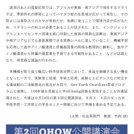
講演のあとの質疑応答では、アフリカや東南・南アジアで発生するマラリ
ヤは、季節外れの降雨によってハマダラ蚊の生息域が広がって発生し、その
防止には薬剤入りのカヤが有効だが、魚網に使うことで環境汚染が広がるた
め、リテラシーの向上が必要であることが話された。また、インクジェット
プリンターでセンサー溶液を紙に印刷した疾病の簡易な診断は、東南アジア
や南アジアなどでも多面展開できる実務レベルに達していること、機械学習
を応用して血中アミノ酸濃度と肝臓脂質量の関係を数理的に解析し、血中ア
ミノ酸濃度から肝臓の脂質量を予測できる可能性があること、などが話題と
なり、有意義な議論が行われた。
本機構が取り扱う幅広い科学技術分野において、各論を俯瞰する良い機会
となった一方で、実験室と現場、学術と応用、経験とエビデンスなど対立す
る価値観の二項動態化の視点が大切で、One Earth Guardians育成プログ
ラムと連携し、100年後を見据えたWell-being回路を実現することが共通認
識された。今後は６月24日の第３回公開講演会、８月３、４日のダッカ大
学医学部・工学部との学生セミナー開催に向けて準備を進める予定である。
(人間・社会系部門 教授 竹内 渉)