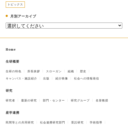
トピックス
月別アーカイブ
Home
生研概要
生研の特色
所長挨拶
スローガン
組織
歴史
キャンパス・施設紹介
出版
紹介映像
社会への情報発信
研究
研究者
最新の研究
部門・センター
研究グループ
名誉教授
産学連携
民間等との共同研究
社会連携研究部門
受託研究
学術指導