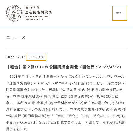
MENU
ニュース
2022.07.07
トピックス
【報告】第２回OHOW公開講演会開催（開催日：2022/4/22）
2021年７月に本所が主務部局となって設立したワンヘルス・ワンワール
ド連携研究機構(OHOW)が、2022年４月22日(金)にウェビナー形式で第２
回公開講演会を開催した。機構長である本所 竹内 渉 教授の開会挨拶のの
ち、本学 医学系研究科 橋爪 真弘 教授 (国際保健学)が「気候変動と健
康」、本所の南 豪 准教授 (超分子材料デザイン)が「その場で誰もが簡単に
測れる化学センサの実現を目指して」、本学の農学生命科学研究科 高橋 伸
一郎 教授 (応用動物科学)が「『学術』研究と『生術』研究のリエゾンから
生まれたOne Earth Guardians育成プログラム」と題して、それぞれ話題
提供を行った。